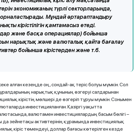
Б), инвестициялық кіріс алу мақсатында
ерін экономиканың түрлі секторларында,
а орналастырады. Мұндай әртараптандыру
қты кірістілігін қамтамасыз етеді.
мдар және басқа операциялар) бойынша
арын нарықтық және валюталық қайта бағалау
тивтер бойынша кірістерден және т.б.
еке алған кезеңде оң, сондай-ақ теріс болуы мүмкін. Сол
ұралдарының нарықтық құнының өзгеруі салдарынан
иялық кірістің мөлшері де өзгеріп тұруы мүмкін. Сонымен
люталарда инвестицияланған. Қазіргі уақытта
алютасында, валютамен инвестициялардың басым бөлігі –
ы да зейнетақы активтерінің құрамында инвестициялық
иялық кіріс төмендеуі, доллар бағасы көтерілген кезде