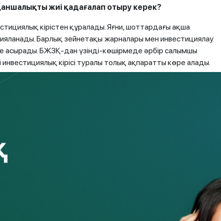
аншалықты жиі қадағалап отыру керек?
тициялық кірістен құралады. Яғни, шоттардағы ақша
цияланады. Барлық зейнетақы жарналары мен инвестициялау
е асырады. БЖЗҚ-дан үзінді-көшірмеде әрбір салымшы
і инвестициялық кірісі туралы толық ақпаратты көре алады.
наларының 10%-ының жұмыс берушіден уақтылы түсуіне
оттарындағы (ИЗШ) өздерінің зейнетақы жинақтарының
жұмыс беруші өз міндеттемелерін орындамайтын немесе
ді-көшірмені:
арқылы;
дық үкімет сервистері арқылы кез келген ыңғайлы