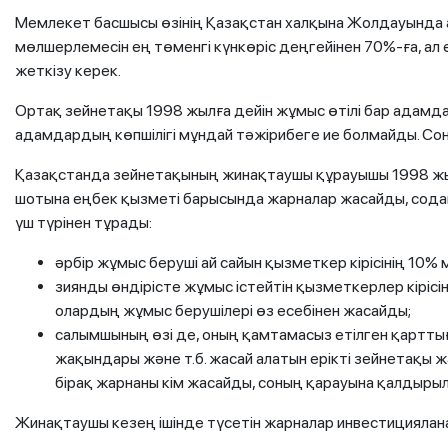
Мемлекет басшысы өзінің Қазақстан халқына Жолдауында 
мөлшерлемесін ең төменгі күнкөріс деңгейінен 70%-ға, ал
жеткізу керек.
Ортақ зейнетақы 1998 жылға дейін жұмыс өтілі бар адамда
адамдардың көпшілігі мұндай тәжірибеге ие болмайды. С
Қазақстанда зейнетақының жинақтаушы құрауышы 1998 жылд
шотына еңбек қызметі барысында жарналар жасайды, содан
үш түрінен тұрады:
әрбір жұмыс беруші ай сайын қызметкер кірісінің 10%
зиянды өндірісте жұмыс істейтін қызметкерлер кірісі
олардың жұмыс берушілері өз есебінен жасайды;
салымшының өзі де, оның қамтамасыз етілген қарттығ
жақындары және т.б. жасай алатын ерікті зейнетақы 
бірақ жарнаны кім жасайды, соның қарауына қалдырыл
Жинақтаушы кезең ішінде түсетін жарналар инвестициялана