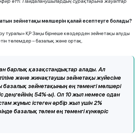
эфир өтті. Пайдаланушылардың сұрақтарына жауаптар
атын зейнетақы мөлшерін қалай есептеуге болады?
у туралы» ҚР Заңы бірнеше көздерден зейнетақы алуды
тін төлемдер – базалық және ортақ.
ан барлық қазақстандықтар алады. Ал
тіліне және жинақтаушы зейнетақы жүйесіне
ы базалық зейнетақының ең төменгі мөлшері
ріс деңгейінің 54%-ы). Ол 10 жыл немесе одан
стам жұмыс істеген әрбір жыл үшін 2%
зінде базалық төлем ең төменгі күнкөріс