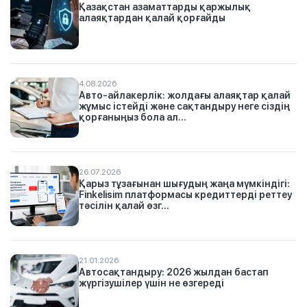
Қазақстан азаматтарды қаржылық
алаяқтардан қалай қорғайды
4.08.2026
Авто-айлакерлік: жолдағы алаяқтар қалай
жұмыс істейді және сақтандыру неге сіздің
қорғаныңыз бола ал...
26.07.2026
Қарыз тұзағынан шығудың жаңа мүмкіндігі:
Finkelisim платформасы кредиттерді реттеу
тәсілін қалай өзг...
21.01.2026
Автосақтандыру: 2026 жылдан бастап
жүргізушілер үшін не өзгереді