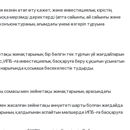
 екенін атап өту қажет, және инвестициялық кірістің
сқа мерзімді деректерді (апта сайынғы, ай сайынғы және
ық конъюнктураның ағымдағы үнемі өзгеріп тұруына
тақы жинақтарының бір бөлігін тек тұрғын үй жағдайларын
с, ИПБ-ға инвестициялық басқаруға беру құқығын ұсынатын
у нарығында қосымша бәсекелестік тудырды.
ы сомасы мен зейнетақы жинақтарының арасындағы
ен жасалған зейнетақы аннуитеті шарты болған жағдайда
рының қалдығынан аспайтын мөлшерде ИПБ-ға басқаруға