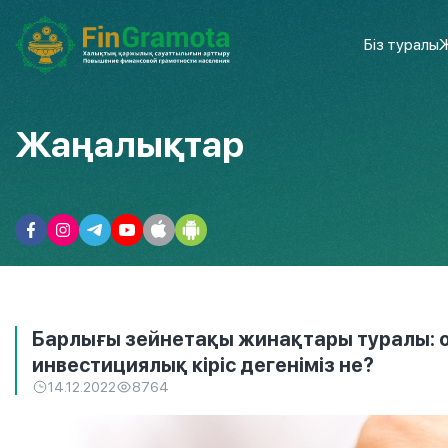
Біз туралы
Ж
Жаңалықтар
Барлығы зейнетақы жинақтары туралы: 
инвестициялық кіріс дегеніміз не?
14.12.2022
8764