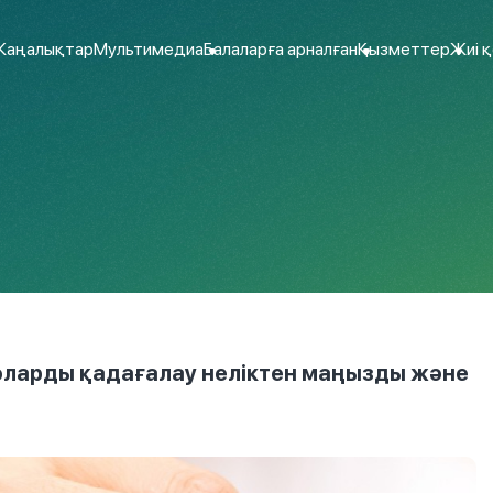
аңалықтар
Мультимедиа
Балаларға арналған
Қызметтер
Жиі 
оларды қадағалау неліктен маңызды және