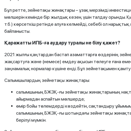
Бұл ретте, зейнетақы жинақтары – ұзақ мерзімді инвестиция
мөлшерін кемінде бір жылдық кезең үшін талдау орынды. Қы
т.б.) көрсеткіш ретінде алуға келмейді, себебі ол нарықт
байланысты.
Қаражатты ИПБ-ға аудару туралы не білу қажет?
2021 жылғы қаңтардан бастап азаматтарға өздерінің зейне
жақсартуға және (немесе) емдеу ақысын төлеуге ғана еме
заңнамалық нормалар күшіне енді. Бұл зейнетақымен қамт
Салымшылардың зейнетақы жинақтары:
салымшының БЖЗҚ-ғы зейнетақы жинақтарының нақт
айырмадан аспайтын мөлшерде;
өмір бойы төлемдерді көздейтін, сақтандыру ұйымым
салымшының БЖЗҚ-ғы шотындағы зейнетақы жинақта
берілуі мүмкін.