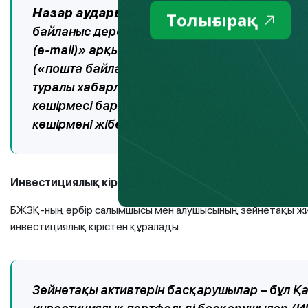
Назар аударыңыз!
Қолданыстағы зейнетақ
Толығырақ
байланыс деректеріндегі, оның ішінде элек
(e-mail)» арқылы хабарлау тәсілін таңдаға
(«пошта байланысы арқылы» хабарлау тәсілі
туралы хабарлауға міндетті. Егер бұл жасалма
көшірмесі бар конверт БЖЗҚ-ға қайтарылады, 
көшірмені жібермеуге құқылы.
Инвестициялық кіріс дегеніміз не?
БЖЗҚ-ның әрбір салымшысы мен алушысының зейнетақы жи
инвестициялық кірістен құралады.
Зейнетақы активтерін басқарушылар – бұл Қ