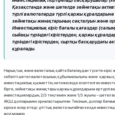
инвестициялық портфельді басқарушылар (ИП
Қазақстанда және шетелде зейнетақы активт
түрлі валюталарда түрлі қаржы құралдарын
зейнетақы жинақтарының сақталуын және орны
Инвестициялық кіріс бағалы қағаздар (салы
сыйақы түріндегі кірістерден, қаржы құралд
түріндегі кірістерден, сыртқы басқарудағы ак
құралады.
Нарықтық және валюталық қайта бағалаудан түсетін кіріс ж
себепті шетел валютасының құбылмалылығы және қаржы қ
инвестициялық қызметтің нәтижесінде есептелген инвестиц
бірге, зейнетақы жинақтары қаржы құралдарына әртүрлі ва
инвестициялардың 2/3 теңгемен және 1/3 жуығы – шетел в
АҚШ долларымен орналастырылған. Тиісінше, доллар бағам
кіріске әсер етеді: ұлттық валюта нығайған кезде инвестиц
өсуі мүмкін.