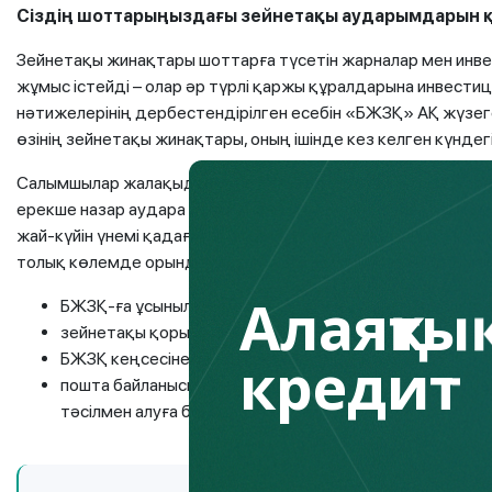
Сіздің шоттарыңыздағы зейнетақы аударымдарын қ
Зейнетақы жинақтары шоттарға түсетін жарналар мен инвес
жұмыс істейді – олар әр түрлі қаржы құралдарына инвести
нәтижелерінің дербестендірілген есебін «БЖЗҚ» АҚ жүзег
өзінің зейнетақы жинақтары, оның ішінде кез келген күндег
Салымшылар жалақыдан ұсталған міндетті зейнетақы жар
ерекше назар аудара отырып, инвестициялық зейнетақы ш
жай-күйін үнемі қадағалап отыруы қажет. Өкінішке орай, 
толық көлемде орындамайтын жағдайлар болады. ИЗШ үзін
Алаяқтық
БЖЗҚ-ға ұсынылған мекенжайға электрондық пошта 
зейнетақы қоры сайтының жеке кабинеті арқылы;
кредит
БЖЗҚ кеңсесіне тікелей жеке жүгінген кезде;
пошта байланысы қызметтері арқылы немесе электрон
тәсілмен алуға болады.