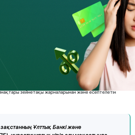
ы заңнамасына сәйкес салымшылар БЖЗҚ-ға
трондық мекенжайдағы («электрондық пошта
н жағдайда) немесе пошталық мекенжайдағы
н таңдаған жағдайда) барлық өзгерістер
са, онда ескі мекенжайға жіберілген үзінді-
ал қор өз кезегінде келесі жылға үзінді-
нақтары зейнетақы жарналарынан және есептелетін
азақстанның Ұлттық Банкі және