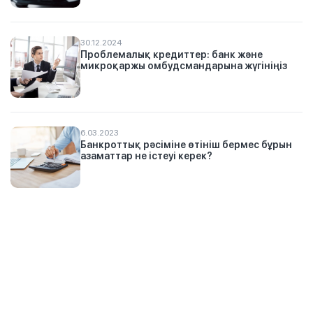
30.12.2024
Проблемалық кредиттер: банк және
микроқаржы омбудсмандарына жүгініңіз
6.03.2023
Банкроттық рәсіміне өтініш бермес бұрын
азаматтар не істеуі керек?