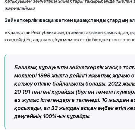
қатысуымен зейнетақы жинақтары тақырыбында тікелей 
жариялаймыз.
Зейнеткерлік жасқа жеткен қазақстандықтардың ал
«Қазақстан Республикасында зейнетақымен қамсыздандыр
көздейді. Ең алдымен, бұл мемлекеттік бюджеттен төлене
Базалық құрауышты зейнеткерлік жасқа толғ
мөлшері 1998 жылға дейінгі жиынтық жұмыс ө
қатысу өтіліне байланысты болады. 2022 жыл
20 191 теңгені құрайды (бұл ең төменгі күнкө
аз жұмыс істегендерге төленеді. 10 жылдан а
қосылады, ал 33 жылдан асқан еңбек өтілі ке
деңгейінің 100%-ын құрайды.