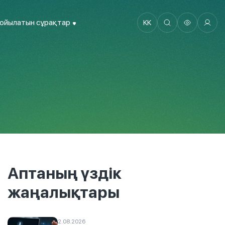
қойылатын сұрақтар
KK
Аптаның үздік
жаңалықтары
2.08.2026