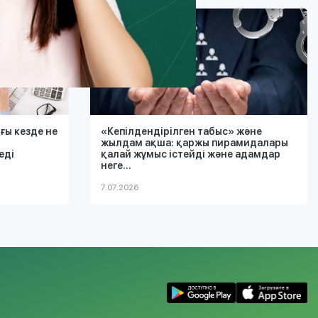
ғы кезде не
«Кепілдендірілген табыс» және
жылдам ақша: қаржы пирамидалары
еді
қалай жұмыс істейді және адамдар
неге...
7.07.2026