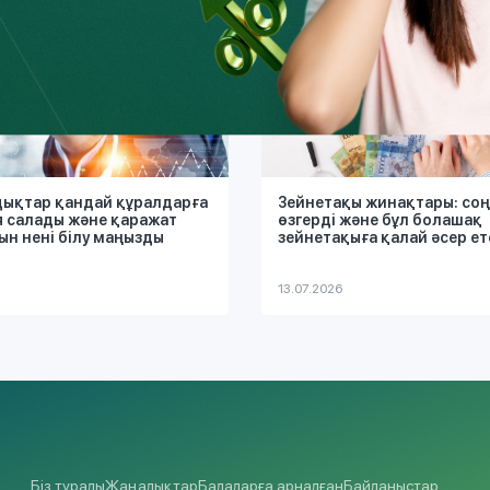
дықтар қандай құралдарға
Зейнетақы жинақтары: соң
 салады және қаражат
өзгерді және бұл болашақ
ын нені білу маңызды
зейнетақыға қалай әсер ет
13.07.2026
Біз туралы
Жаңалықтар
Балаларға арналған
Байланыстар