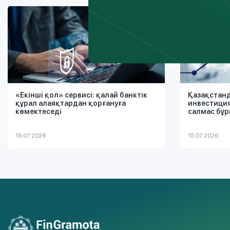
«Екінші қол» сервисі: қалай банктік
Қазақстан
құрал алаяқтардан қорғануға
инвестиция
көмектеседі
салмас бұр
19.07.2026
15.07.2026