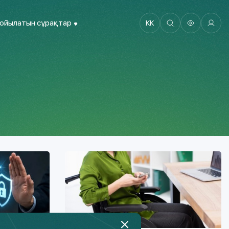
қойылатын сұрақтар
KK