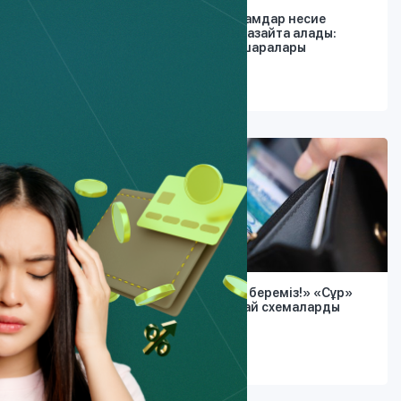
аржылық
Мүгедектігі бар адамдар несие
йды
төлемдерін қалай азайта алады:
ҚНРДА-ның жаңа шаралары
30.07.2026
нтернет-
«Барлығына несие береміз!» «Сұр»
несиегерлер қандай схемаларды
қолданады?
24.07.2026