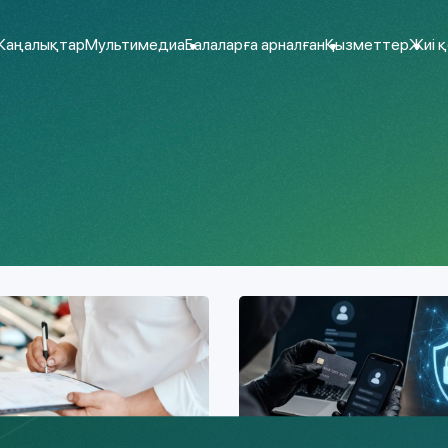
аңалықтар
Мультимедиа
Балаларға арналған
Қызметтер
Жиі 