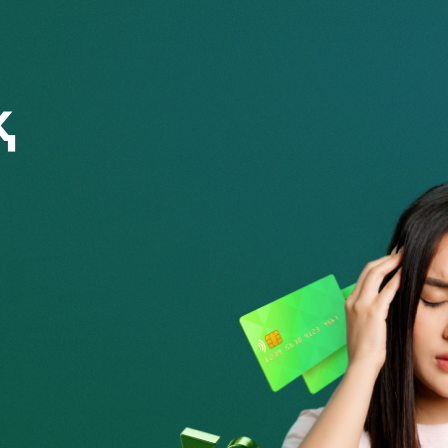
ерлік: жолдағы алаяқтар
Қазақстан азаматтарды қ
с істейді және сақтандыру
алаяқтардан қалай қорға
 қорғаныңыз бола ал...
2.08.2026
ғынан шығудың жаңа
Қарызға батыруы мүмкін и
 Finkelisim платформасы
алаяқтықтың екі тәсілі
і реттеу тәсілін қалай
26.07.2026