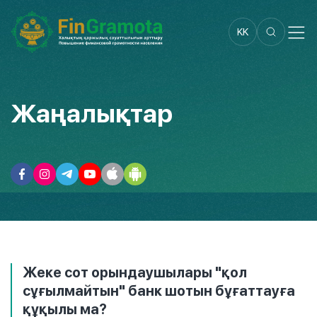
KK
Жаңалықтар
Жеке сот орындаушылары "қол
сұғылмайтын" банк шотын бұғаттауға
құқылы ма?