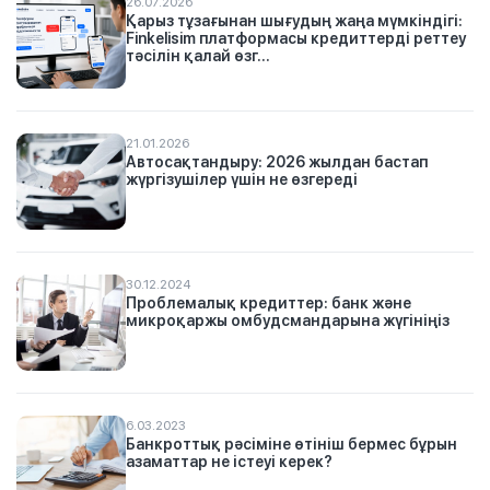
26.07.2026
Қарыз тұзағынан шығудың жаңа мүмкіндігі:
Finkelisim платформасы кредиттерді реттеу
тәсілін қалай өзг...
21.01.2026
Автосақтандыру: 2026 жылдан бастап
жүргізушілер үшін не өзгереді
30.12.2024
Проблемалық кредиттер: банк және
микроқаржы омбудсмандарына жүгініңіз
6.03.2023
Банкроттық рәсіміне өтініш бермес бұрын
азаматтар не істеуі керек?