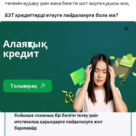
төлемін аудару үшін жаңа банктік шот ашуға құқысы жоқ.
БЗТ кредиттерді өтеуге пайдалануға бола ма?
БЗТ пайдалану қағидаларының
5-тармағының 2)
тармақшасына сәйкес біржолғы зейнетақы төлемін
Алаяқтық
ипотекалық тұрғын үй қарызын
алу үшін бастапқы
жарна ретінде салуға, ипотекалық тұрғын үй қарызын
кредит
қайта қаржыландыруға, сондай-ақ ипотекалық тұрғын үй
қарызы бойынша берешекті ішінара немесе толық өтеу
үшін пайдалануға болады.
Толығырақ
Біржолғы зейнетақы төлемін нысаналы
пайдалануды (
яғни тұтынушылық қарыз
) растамай
жылжымайтын мүлікті сатып алу-сату шарттары
бойынша соманың бір бөлігін төлеу үшін
ипотекалық қарыздарға пайдалануға жол
берілмейді.