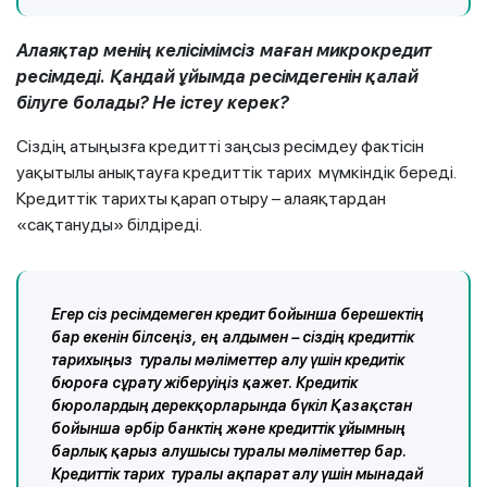
Алаяқтар менің келісімімсіз маған микрокредит
ресімдеді. Қандай ұйымда ресімдегенін қалай
білуге болады? Не істеу керек?
Сіздің атыңызға кредитті заңсыз ресімдеу фактісін
уақытылы анықтауға кредиттік тарих мүмкіндік береді.
Кредиттік тарихты қарап отыру – алаяқтардан
«сақтануды» білдіреді.
Егер сіз ресімдемеген кредит бойынша берешектің
бар екенін білсеңіз, ең алдымен – сіздің кредиттік
тарихыңыз туралы мәліметтер алу үшін кредитік
бюроға сұрату жіберуіңіз қажет. Кредитік
бюролардың дерекқорларында бүкіл Қазақстан
бойынша әрбір банктің және кредиттік ұйымның
барлық қарыз алушысы туралы мәліметтер бар.
Кредиттік тарих туралы ақпарат алу үшін мынадай