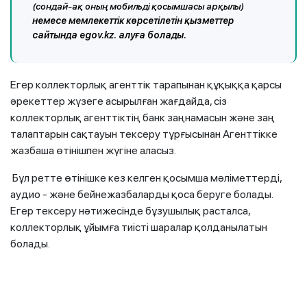
(сондай-ақ оның мобильді қосымшасы арқылы)
немесе мемлекеттік көрсетілетін қызметтер
сайтында egov.kz. алуға болады.
Егер коллекторлық агенттік тарапынан құқыққа қарсы
әрекеттер жүзеге асырылған жағдайда, сіз
коллекторлық агенттіктің банк заңнамасын және заң
талаптарын сақтауын тексеру тұрғысынан Агенттікке
жазбаша өтінішпен жүгіне аласыз.
Бұл ретте өтінішке кез келген қосымша мәліметтерді,
аудио - және бейнежазбаларды қоса беруге болады.
Егер тексеру нәтижесінде бұзушылық расталса,
коллекторлық ұйымға тиісті шаралар қолданылатын
болады.