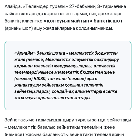
Алайда, «Төлемдер туралы» 27-бабының 3-тармағына
сәйкес жоғарыда көрсетілген тармақтың ережелері
банктің клиентке
«қол сұғылмайтын» банктік шот
(арнайы шот) ашу жағдайларына қолданылмайды.
«Арнайы» банктік шотқа - мемлекеттік бюджеттен
және (немесе) Мемлекеттік әлеуметтік сақтандыру
қорынан төленетін жәрдемақыларды, әлеуметтік
төлемдерді немесе мемлекеттік бюджеттен және
(немесе) БЖЗҚ-тан және (немесе) ерікті
жинақтаушы зейнетақы қорынан төленетін
зейнетақыларды, сондай-ақ алименттерді есепке
жатқызуға арналған шоттар жатады.
Зейнетақымен қамсыздандыру туралы заңда, зейнетақы
– мемлекеттік базалық зейнетақы төлемінің және
(немесе) жасына байланысты зейнетақы төлемдерінің