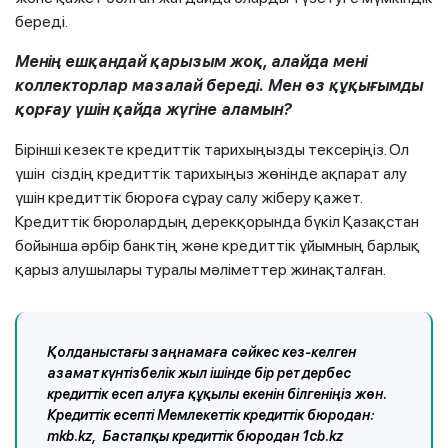
береді.
Менің ешқандай қарызым жоқ, алайда мені
коллекторлар мазалай береді. Мен өз құқығымды
қорғау үшін қайда жүгіне аламын?
Бірінші кезекте кредиттік тарихыңызды тексеріңіз. Ол
үшін сіздің кредиттік тарихыңыз жөнінде ақпарат алу
үшін кредиттік бюроға сұрау салу жіберу қажет.
Кредиттік бюролардың дерекқорында бүкіл Қазақстан
бойынша әрбір банктің және кредиттік ұйымның барлық
қарыз алушылары туралы мәліметтер жинақталған.
Қолданыстағы заңнамаға сәйкес кез-келген
азамат күнтізбелік жыл ішінде бір рет дербес
кредиттік есеп алуға құқылы екенін білгеніңіз жөн.
Кредиттік есепті Мемлекеттік кредиттік бюродан:
mkb.kz, Бастапқы кредиттік бюродан 1cb.kz