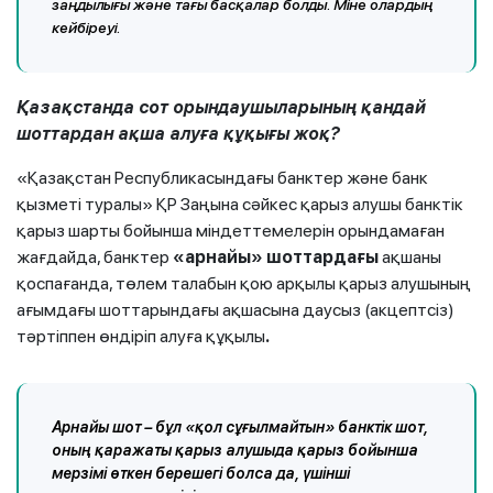
заңдылығы және тағы басқалар болды.
Міне олардың
кейбіреуі.
Қазақстанда сот орындаушыларының қандай
шоттардан ақша алуға құқығы жоқ?
«Қазақстан Республикасындағы банктер және банк
қызметі туралы» ҚР Заңына сәйкес қарыз алушы банктік
қарыз шарты бойынша міндеттемелерін орындамаған
жағдайда, банктер
«арнайы» шоттардағы
ақшаны
қоспағанда, төлем талабын қою арқылы қарыз алушының
ағымдағы шоттарындағы ақшасына даусыз (акцептсіз)
тәртіппен өндіріп алуға құқылы
.
Арнайы шот – бұл «қол сұғылмайтын» банктік шот,
оның қаражаты қарыз алушыда қарыз бойынша
мерзімі өткен берешегі болса да, үшінші