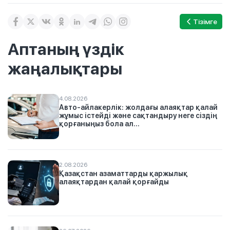
Тізімге
Аптаның үздік
жаңалықтары
4.08.2026
Авто-айлакерлік: жолдағы алаяқтар қалай
жұмыс істейді және сақтандыру неге сіздің
қорғаныңыз бола ал...
2.08.2026
Қазақстан азаматтарды қаржылық
алаяқтардан қалай қорғайды