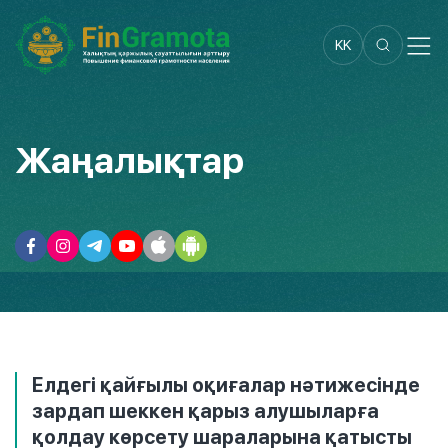
KK
Жаңалықтар
Елдегі қайғылы оқиғалар нәтижесінде
зардап шеккен қарыз алушыларға
қолдау көрсету шараларына қатысты