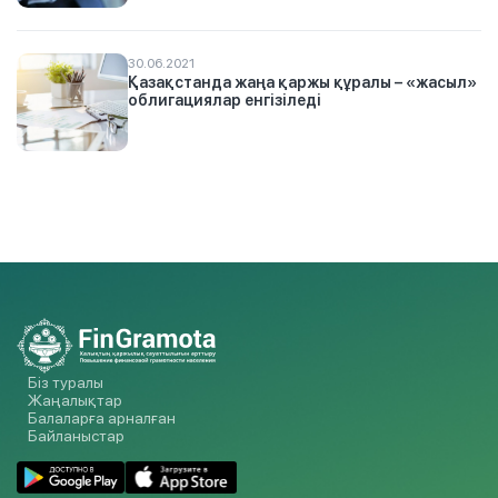
30.06.2021
Қазақстанда жаңа қаржы құралы – «жасыл»
облигациялар енгізіледі
Біз туралы
Жаңалықтар
Балаларға арналған
Байланыстар