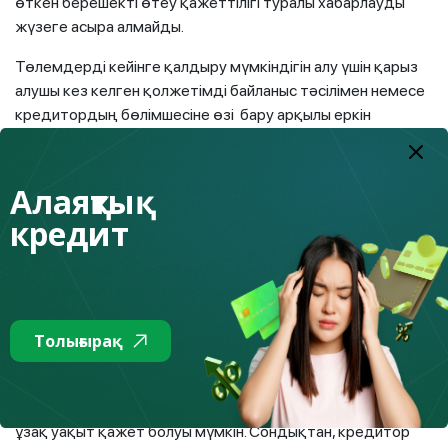
өткен берешекті өтеу қажеттілігі туралы хабарлауды
жүзеге асыра алмайды.
Төлемдерді кейінге қалдыру мүмкіндігін алу үшін қарыз
алушы кез келген қолжетімді байланыс тәсілімен немесе
кредитордың бөлімшесіне өзі бару арқылы еркін
нысанда өтініш жазуы қажет. Бұл 2020-2021 жылдардағы
пандемия кезеңінде берілген төлемдерді кейінге
қалдыру үшін қолданылған өте икемді тәртіп.
Алаяқтық
кредит
Александр Терентьев өтініш 3 ай ішінде, яғни
ағымдағы жылғы 5 сәуірге дейін берілуі мүмкін екенін
атап өтті.
Толығырақ
Тәртіпсіздіктер кезінде ең көп зардап шеккен қарыз
алушылар үшін өз бизнесін толық қалпына келтіру үшін
ұзақ уақыт қажет болуы мүмкін. Сондықтан, кредитор