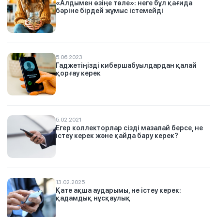
«Алдымен өзіңе төле»: неге бұл қағида
бәріне бірдей жұмыс істемейді
5.06.2023
Гаджетіңізді кибершабуылдардан қалай
қорғау керек
5.02.2021
Егер коллекторлар сізді мазалай берсе, не
істеу керек және қайда бару керек?
13.02.2025
Қате ақша аударымы, не істеу керек:
қадамдық нұсқаулық