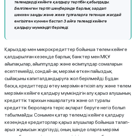
төлемдерді кейінге қалдыру тәртібін қабылдады.
Белгіленген тәртіп шеңберінде барлық зардап
шеккен заңды және жеке тұлғаларға төтенше жағдай
енгізілген күннен бастап 3 айға төлемді кейінге
қалдыру мүмкіндігі беріледі.
Қарыздар мен микрокредиттер бойынша төлем кейінге
қалдырылған кезеңде барлық банктер мен МҚҰ
айыпақылар, айыппұлдар және өсімпұлдар сомаларын
есептемейді, сондай-ақ мерзімі өткен пайыздық
сыйақыны капиталдандыруға жол берілмейді. Бұдан
басқа, кредиттерді өтеу мерзімін өткізіп алу және төлем
мерзімін кейінге қалдыру мүмкіндігін алу қарыз алушының
кредиттік тарихын нашарлатуға және ол туралы
кредиттік бюроларға теріс ақпарат беруге негіз болып
табылмайды. Сонымен қатар төлемді кейінге қалдыру
кезеңінде кредиторлар қарыз алушылар бойынша талап-
арыз жұмысын жүргізуді, оның ішінде оларға мерзімі