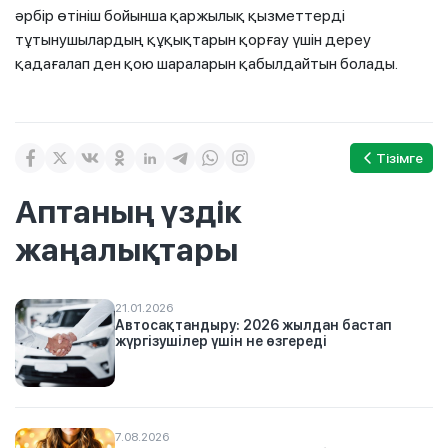
әрбір өтініш бойынша қаржылық қызметтерді
тұтынушылардың құқықтарын қорғау үшін дереу
қадағалап ден қою шараларын қабылдайтын болады.
Тізімге
Аптаның үздік
жаңалықтары
21.01.2026
Автосақтандыру: 2026 жылдан бастап
жүргізушілер үшін не өзгереді
7.08.2026