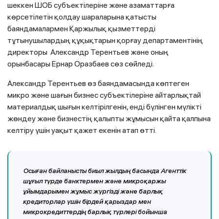
шеккен ШОБ субъектілеріне және азаматтарға
көрсетілетін қолдау шараларына қатысты
баяндамалармен Қаржылық қызметтерді
тұтынушылардың құқықтарын қорғау департаментінің
директоры Александр Терентьев және оның
орынбасары Ернар Оразбаев сөз сөйледі.
Александр Терентьев өз баяндамасында көптеген
микро және шағын бизнес субъектілеріне айтарлықтай
материалдық шығын келтірілгенін, енді бүлінген мүлікті
жөндеу және бизнестің қалыпты жұмысын қайта қалпына
келтіру үшін уақыт қажет екенін атап өтті.
Осыған байланысты биыл жылдың басында Агенттік
шұғыл түрде банктермен және микроқаржы
ұйымдарымен жұмыс жүргізді және барлық
кредиторлар үшін бірдей қарыздар мен
микрокредиттердің барлық түрлері бойынша