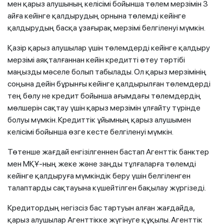
мен қарыз алушының келісімі бойынша төлем мерзімін 3
айға кейінге қалдырудың орнына төлемді кейінге
қалдырудың басқа ұзағырақ мерзімі белгіленуі мүмкін.
Қазір қарыз алушылар үшін төлемдерді кейінге қалдыру
мерзімі аяқталғаннан кейін кредитті өтеу тәртібі
маңызды мәселе болып табылады. Ол қарыз мерзімінің
соңына дейін бұрынғы кейінге қалдырылған төлемдерді
тең бөлу не кредит бойынша ағымдағы төлемдердің
мөлшерін сақтау үшін қарыз мерзімін ұлғайту түрінде
болуы мүмкін. Кредиттік ұйымның қарыз алушымен
келісімі бойынша өзге кесте белгіленуі мүмкін.
Төтенше жағдай енгізілгеннен бастап Агенттік банктер
мен МҚҰ-ның жеке және заңды тұлғаларға төлемді
кейінге қалдыруға мүмкіндік беру үшін белгіленген
талаптарды сақтауына күшейтілген бақылау жүргізеді.
Кредитордың негізсіз бас тартуын алған жағдайда,
қарыз алушылар Агенттікке жүгінуге құқылы. Агенттік