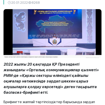
20.01.2022
8268
2022 жылғы 20 қаңтарда ҚР Президенті
жанындағы «Орталық коммуникациялар қызметі»
РММ-де «Қаржы секторы еліміздегі қайғылы
оқиғалар нәтижесінде зардап шеккен қарыз
алушыларға қолдау көрсетеді» деген тақырыпта
баспасөз-брифингі өтті.
Брифингте жаппай тәртіпсіздіктер барысында зардап