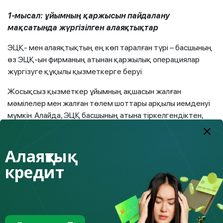
1-мысал: ұйымның қаржысын пайдалану
мақсатында жүргізілген алаяқтықтар
ЭЦҚ- мен алаяқтықтың ең көп таралған түрі – басшының
өз ЭЦҚ-ын фирманың атынан қаржылық операциялар
жүргізуге құқылы қызметкерге беруі.
Жосықсыз қызметкер ұйымның ақшасын жалған
мәмілелер мен жалған төлем шоттары арқылы иемденуі
мүмкін. Алайда, ЭЦҚ басшының атына тіркелгендіктен,
құқық қорғау органдары басшының өзін жауапқа
тартады. Бұл ретте қолтаңба иесіне алаяқтыққа
Алаяқтық
қатысының жоқтығын дәлелдеу өте қиынға соғады.
кредит
2-мысал: «жоқ адамдарды» жұмысқа
орналастыру
Алаяқтар арасында «жоқ адамдарды»
жұмысқа
орналастыру кеңінен таралған, бұл да басшының ЭЦҚ-сы