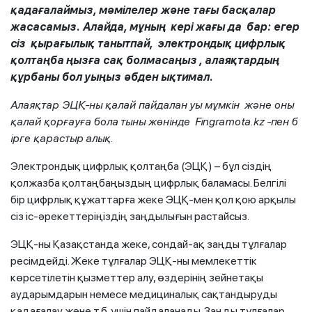
қадағалаймыз, мәмілелер және тағы басқалар
жасасамыз. Алайда, мұның
кері жағы да
бар: егер
сіз
қырағылық танытпай,
электрондық цифрлық
қолтаңба
ңызға сақ болмасаңыз
, алаяқтардың
құрбаны бол
уыңыз әбден ықтимал.
Алаяқтар ЭЦҚ-ны қалай пайдалан
уы мұмкін
және оны
қалай қорғауға бола
тыны жөнінде
Fingramota.kz
-пен б
ірге қарастыр
алық.
Электрондық цифрлық қолтаңба (ЭЦҚ) – бұл сіздің
қолжазба қолтаңбаңыздың цифрлық баламасы. Белгілі
бір цифрлық құжаттарға жеке ЭЦҚ-мен қол қою арқылы
сіз іс-әрекеттеріңіздің заңдылығын растайсыз.
ЭЦҚ-ны Қазақстанда жеке, сондай-ақ заңды тұлғалар
ресімдейді. Жеке тұлғалар ЭЦҚ-ны мемлекеттік
көрсетілетін қызметтер алу, өздерінің зейнетақы
аударымдарын немесе медициналық сақтандыруды
қадағалау және т.б. үшін пайдаланады. Заңды тұлғалар