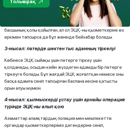
Толығырақ
арқылы жасалады. Жұмысшылар қағаз жүзінде болады, ал
олардың жалақысы алаяқтардың қалтасына түседі. Бұл
жағдайда да тергеу жұмыстары күрделене түседі,
себебі жоқ қызметкерлерді жұмысқа қабылдауға
басшының қолы қойылған, ал ол ЭЦҚ-ны қызметкеріне өз
еркімен тапсырса да бұл жөнінде бейхабар болады.
3-мысал: пәтерде шектен тыс адамның тіркелуі
Көбінесе ЭЦҚ сыйақы үшін пәтерге тіркеу үшін
қолданады, осыдан кейін жүздеген адамды бір пәтерге
тіркеуге болады. Бұл жағдай ЭЦҚ жоғалтқан немесе оны
басқа адамға сеніп тапсырған баспана иесіне қатысты
орын алуы мүмкін.
4-мысал: қылмыскерді ұстау үшін арнайы операция
түрінде ЭЦҚ-ны алып қою
Азаматтар алаяқтардың полиция мен мемлекеттік
органдар қызметкерлеріміз дегендеріне сеніп,