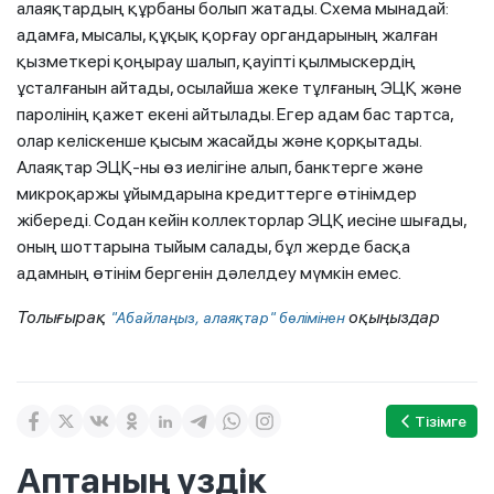
алаяқтардың құрбаны болып жатады. Схема мынадай:
адамға, мысалы, құқық қорғау органдарының жалған
қызметкері қоңырау шалып, қауіпті қылмыскердің
ұсталғанын айтады, осылайша жеке тұлғаның ЭЦҚ және
паролінің қажет екені айтылады. Егер адам бас тартса,
олар келіскенше қысым жасайды және қорқытады.
Алаяқтар ЭЦҚ-ны өз иелігіне алып, банктерге және
микроқаржы ұйымдарына кредиттерге өтінімдер
жібереді. Содан кейін коллекторлар ЭЦҚ иесіне шығады,
оның шоттарына тыйым салады, бұл жерде басқа
адамның өтінім бергенін дәлелдеу мүмкін емес.
Толығырақ
оқыңыздар
"Абайлаңыз, алаяқтар" бөлімінен
Тізімге
Аптаның үздік