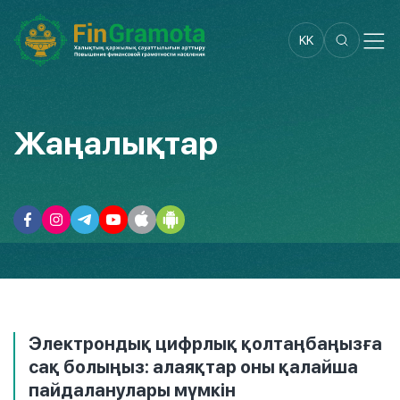
KK
Жаңалықтар
Электрондық цифрлық қолтаңбаңызға
сақ болыңыз: алаяқтар оны қалайша
пайдаланулары мүмкін