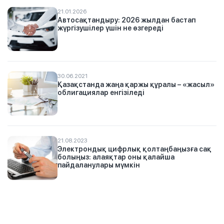
21.01.2026
Автосақтандыру: 2026 жылдан бастап
жүргізушілер үшін не өзгереді
30.06.2021
Қазақстанда жаңа қаржы құралы – «жасыл»
облигациялар енгізіледі
21.08.2023
Электрондық цифрлық қолтаңбаңызға сақ
болыңыз: алаяқтар оны қалайша
пайдаланулары мүмкін