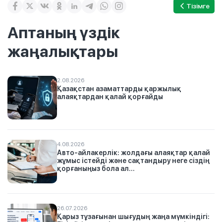
Тізімге
Аптаның үздік
жаңалықтары
2.08.2026
Қазақстан азаматтарды қаржылық
алаяқтардан қалай қорғайды
4.08.2026
Авто-айлакерлік: жолдағы алаяқтар қалай
жұмыс істейді және сақтандыру неге сіздің
қорғаныңыз бола ал...
26.07.2026
Қарыз тұзағынан шығудың жаңа мүмкіндігі: