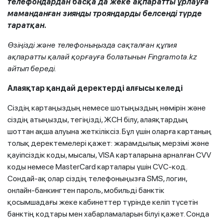
телефондардан басқа да жеке ақпаратты ұрлауға
маманданған зиянды трояндарды белсенді түрде
таратқан.
Өзіңізді және телефоныңызда сақталған құпия
ақпаратты қалай қорғауға болатынын Fingramota.kz
айтып береді.
Алаяқтар қандай деректерді алғысы келеді
Сіздің картаңыздың немесе шотыңыздың нөмірін және
сіздің атыңызды, тегіңізді, ЖСН білу, алаяқтардың
шоттан ақша алуына жеткіліксіз. Бұл үшін оларға картаның
толық деректемелері қажет: жарамдылық мерзімі және
қауіпсіздік коды, мысалы, VISA карталарына арналған CVV
коды немесе MasterCard карталары үшін CVC-код.
Сондай-ақ олар сіздің телефоныңызға SMS, логин,
онлайн-банкингтен пароль, мобильді банктік
қосымшадағы жеке кабинеттер түрінде келіп түсетін
банктің кодтары мен хабарламаларын білуі қажет. Сонда