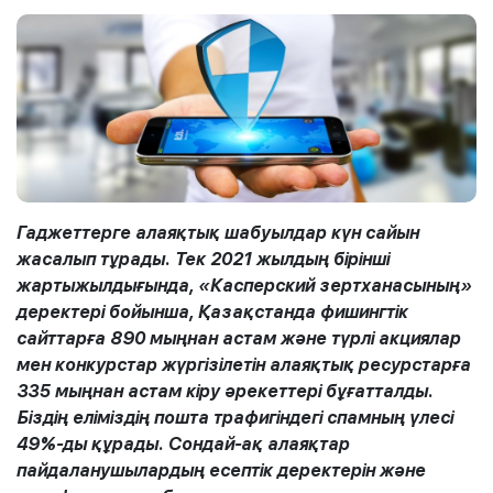
Гаджеттерге алаяқтық шабуылдар күн сайын
жасалып тұрады. Тек 2021 жылдың бірінші
жартыжылдығында, «Касперский зертханасының»
деректері бойынша, Қазақстанда фишингтік
сайттарға 890 мыңнан астам және түрлі акциялар
мен конкурстар жүргізілетін алаяқтық ресурстарға
335 мыңнан астам кіру әрекеттері бұғатталды.
Біздің еліміздің пошта трафигіндегі спамның үлесі
49%-ды құрады. Сондай-ақ алаяқтар
пайдаланушылардың есептік деректерін және