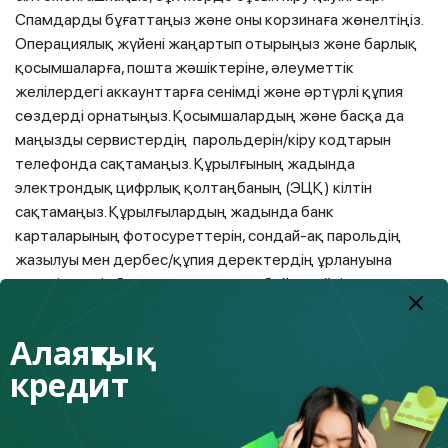
Спамдарды бұғаттаңыз және оны корзинаға жөнелтіңіз.
Операциялық жүйені жаңартып отырыңыз және барлық
қосымшаларға, пошта жәшіктеріне, әлеуметтік
желілердегі аккаунттарға сенімді және әртүрлі құпия
сөздерді орнатыңыз. Қосымшалардың және басқа да
маңызды сервистердің парольдерін/кіру кодтарын
телефонда сақтамаңыз. Құрылғының жадында
электрондық цифрлық қолтаңбаның (ЭЦҚ) кілтін
сақтамаңыз. Құрылғылардың жадында банк
карталарының фотосуреттерін, сондай-ақ парольдің
жазылуы мен дербес/құпия деректердің ұрлануына
әкелуі мүмкін басқа да ақпаратты бейнелейтін
фотосуреттерді сақтамаңыз және мессенджерлерде
жібермеңіз.
Алаяқтық
Байланыссыз төлем жасау үшін гаджеттерін
кредит
пайдаланатын телефон иелеріне екі есе мұқият болу
қажет. Телефонды жоғалтып алуға болады немесе оны
ұрлап кетуі мүмкін. Осындай ықтималдылықты ескере