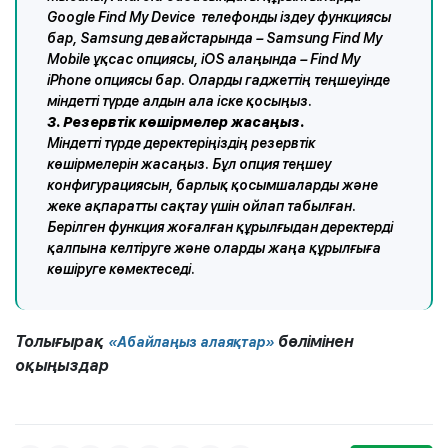
Google Find My Device телефонды іздеу функциясы
бар, Samsung девайстарында – Samsung Find My
Mobile ұқсас опциясы, iOS алаңында – Find My
iPhone опциясы бар. Оларды гаджеттің теңшеуінде
міндетті түрде алдын ала іске қосыңыз.
3. Резервтік көшірмелер жасаңыз.
Міндетті түрде деректеріңіздің резервтік
көшірмелерін жасаңыз. Бұл опция теңшеу
конфигурациясын, барлық қосымшаларды және
жеке ақпаратты сақтау үшін ойлап табылған.
Берілген функция жоғалған құрылғыдан деректерді
қалпына келтіруге және оларды жаңа құрылғыға
көшіруге көмектеседі.
Толығырақ
бөлімінен
«Абайлаңыз алаяқтар»
оқыңыздар