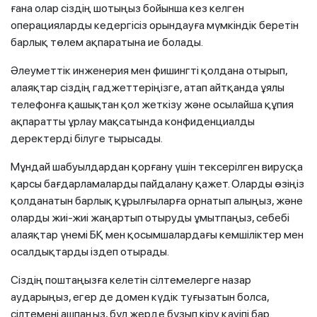
ғана олар сіздің шотыңыз бойынша кез келген
операцияларды кедергісіз орындауға мүмкіндік беретін
барлық төлем ақпаратына ие болады.
Әлеуметтік инженерия мен фишингті қолдана отырып,
алаяқтар сіздің гаджеттеріңізге, атап айтқанда ұялы
телефонға қашықтан қол жеткізу және осылайша құпия
ақпаратты ұрлау мақсатында конфиденциалды
деректерді білуге тырысады.
Мұндай шабуылдардан қорғану үшін тексерілген вирусқа
қарсы бағдарламаларды пайдалану қажет. Оларды өзіңіз
қолданатын барлық құрылғыларға орнатып алыңыз, және
оларды жиі-жиі жаңартып отыруды ұмытпаңыз, себебі
алаяқтар үнемі БҚ мен қосымшалардағы кемшіліктер мен
осалдықтарды іздеп отырады.
Сіздің поштаңызға келетін сілтемелерге назар
аударыңыз, егер де домен күдік туғызатын болса,
сілтемені ашпаңыз, бұл жерде бұзып кіру қауіпі бар.