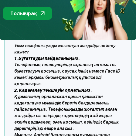
отырып, бұл туралы алдын ала ойланып, смартфон
Толығырақ
қаскөйлердің қолына түскен жағдайда өзіңізді қауіптен
сақтау қажет.
Ұялы телефоныңызды жоғалтқан жағдайда не істеу
қажет?
1. Бұғаттауды пайдаланыңыз.
Телефонның теңшеулерінде экранның автоматты
бұғатталуын қосыңыз, саусақ ізінің немесе Face ID
көмегі арқылы биометрикалық құпиясөзді
қолданыңыз.
2. Қадағалау теңшеуін орнатыңыз.
Құрылғының орналасқан орнын қашықтан
қадағалауға мүмкіндік беретін бағдарламаны
пайдаланыңыз. Телефоныңызды жоғалтып алған
жағдайда сіз өзіңіздің гаджетіңіздің қай жерде
екенін қадағалап, оған қосылып, өзіңіздің барлық
деректеріңізді өшіре аласыз.
Мысалы, Android базасындағы құрылғыларда