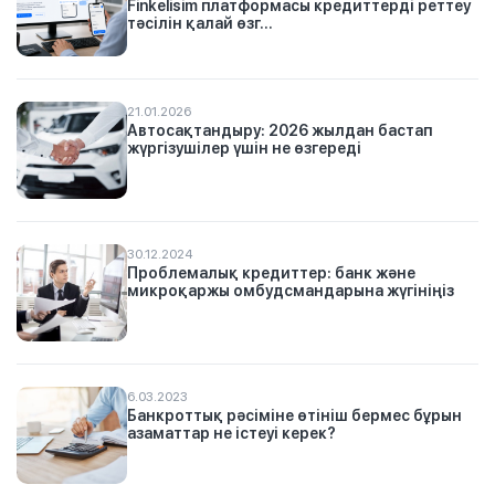
Finkelisim платформасы кредиттерді реттеу
тәсілін қалай өзг...
21.01.2026
Автосақтандыру: 2026 жылдан бастап
жүргізушілер үшін не өзгереді
30.12.2024
Проблемалық кредиттер: банк және
микроқаржы омбудсмандарына жүгініңіз
6.03.2023
Банкроттық рәсіміне өтініш бермес бұрын
азаматтар не істеуі керек?