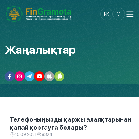
KK
Жаңалықтар
Телефоныңызды қаржы алаяқтарынан
қалай қорғауға болады?
15.09.2021
8324