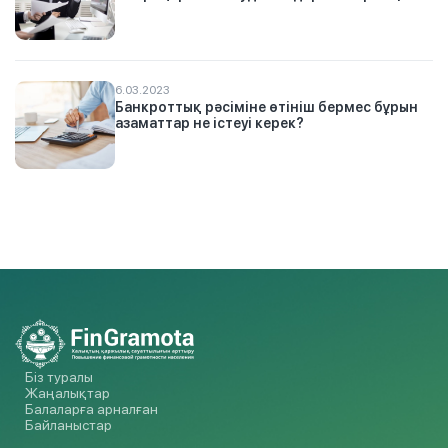
6.03.2023
Банкроттық рәсіміне өтініш бермес бұрын
азаматтар не істеуі керек?
Біз туралы
Жаңалықтар
Балаларға арналған
Байланыстар