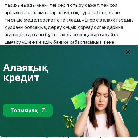
тарихыңызды үнемі тексеріп отыру қажет, тек сол
арқылы ғана азаматтар алаяқтық туралы біліп, және
тиісінше жедел әрекет ете алады. «Егер сіз алаяқтардың
құрбаны болсаңыз, дереу құқық қорғау органдарына
жүгініңіз, картаны бұғаттау және жаңа карта қайта
шығару үшін өзіңіздің банкке хабарласыңыз және
өзіңіздің онлайн-банкинг, электрондық
пошталарыңыздағы, әлеуметтік желілердегі
Алаяқтық
құпиясөздеріңізді ауыстырыңыз», - дейді Агенттік
өкілдері.
кредит
Егер сіз тыңдаушы немесе дәріскер ретінде қаржылық
сауаттылық бойынша оқыту іс-шараларына қатысқыңыз
келсе, онда Агенттікке «1459» нөмірі бойынша Call-
орталық арқылы немесе «Fingramota Online» мобильдік
Толығырақ
қосымшасы арқылы хабарласа алатыныңызды еске
саламыз, мобильдік қосымшаны
және
App Store
Play Market
арқылы жүктеп алуға болады. Сондай-ақ, мобильдік
қосымшаның
арқылы қолжетімді.
веб-нұсқасы