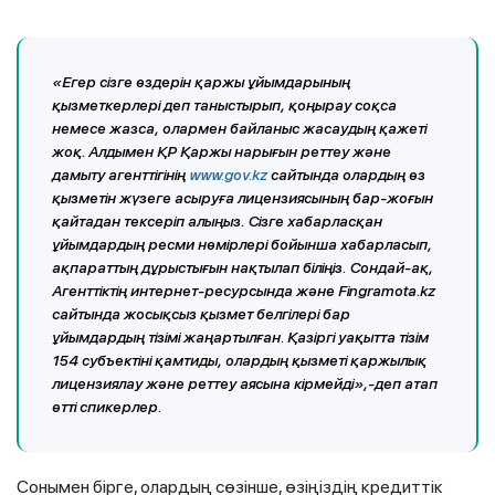
«Егер сізге өздерін қаржы ұйымдарының
қызметкерлері деп таныстырып, қоңырау соқса
немесе жазса, олармен байланыс жасаудың қажеті
жоқ. Алдымен ҚР Қаржы нарығын реттеу және
дамыту агенттігінің
www.gov.kz
сайтында олардың өз
қызметін жүзеге асыруға лицензиясының бар-жоғын
қайтадан тексеріп алыңыз. Сізге хабарласқан
ұйымдардың ресми нөмірлері бойынша хабарласып,
ақпараттың дұрыстығын нақтылап біліңіз. Сондай-ақ,
Агенттіктің интернет-ресурсында және Fingramota.kz
сайтында жосықсыз қызмет белгілері бар
ұйымдардың тізімі жаңартылған. Қазіргі уақытта тізім
154 субъектіні қамтиды, олардың қызметі қаржылық
лицензиялау және реттеу аясына кірмейді»,-деп атап
өтті спикерлер.
Сонымен бірге, олардың сөзінше, өзіңіздің кредиттік