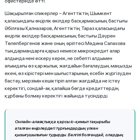
офистерінде өтті.
Шақырылған спикерлер – Агенттіктің Шымкент
қаласындағы өңірлік өкілдер басқармасының бастығы
Әбілғазы Қалназаров, Агенттіктің Тараз қаласындағы
өңірлік өкілдер басқармасының бастығы Дәурен
Төлепбергенов және оның әріптесі Мәдина Сапахова
тыңдармандарға қарыз немесе микрокредит алар
алдында нені ескеру керек, не себепті алдымен
ағымдағы өз қаржылық жағдайын бағалаудың маңызды
екені, өз кірістері мен шығыстарының есебін жүргізуден
бастау, мерзімін кешіктіріп алған жағдайда не істеу
керектігі, сондай-ақ қалайша бөгде кредиттердің
құрбаны болмау керектігі жайында түсіндірді.
Онлайн-алаяқтыққа қарсы іс-қимыл тақырыбы
аталған өңірлердегі тұрғындардың үлкен
қызығушылығын тудырды. Белгілі болғандай, олардың