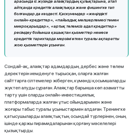
арасында іс жүзінде алаяқтардың қулықтарына, атап
айтқанда кредиттік алаяқтыққа және фишингке тап
болғандар да кездесті. Қаскүнемдер «жеңілдікті
онлайн-кредиттер», «пайыздық мөлшерлемесі төмен
микроқарыздар», «артық төлемсіз адал кредиттер»
ресімдеу бойынша қашықтан қызметтер немесе
кредиттік тарихтарда мерзімі өткен туралы ақпаратты
жою қызметтерін ұсынған.
Сондай-ақ, алаяқтар адамдардың дербес және төлем
деректерін иемденуге тырысқан, оларға жалған
сайттарға сілтемелер жіберген, күмәнді қосымшаларды
жүктеп алуды сұраған. Алаяқтар барынша көп азаматты
тарту үшін оларды онлайн-инвестициялық
платформаларда жалған ұтыс ойындарымен және
жоғары табыс туралы ұсыныстармен алдаған. Тренингке
қатысушыларды алаяқтықтың осындай түрлерінен, оның
ішінде қаржы пирамидаларынан қорғану мәселелері
қызықтырды.