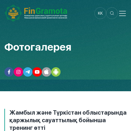
KK
Фотогалерея
Жамбыл және Түркістан облыстарында
қаржылық сауаттылық бойынша
тренинг өтті