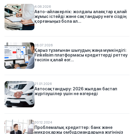
4.08.2026
Авто-айлакерлік: жолдағы алаяқтар қалай
жұмыс істейді және сақтандыру неге сіздің
қорғаныңыз бола ал...
26.07.2026
Қарыз тұзағынан шығудың жаңа мүмкіндігі:
Finkelisim платформасы кредиттерді реттеу
тәсілін қалай өзг...
21.01.2026
Автосақтандыру: 2026 жылдан бастап
жүргізушілер үшін не өзгереді
30.12.2024
Проблемалық кредиттер: банк және
микроқаржы омбудсмандарына жүгініңіз