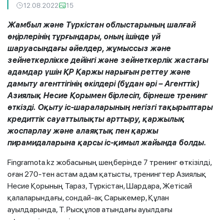
12.08.2022
15
Жамбыл және Түркістан облыстарының шалғай
өңірлерінің тұрғындары, оның ішінде үй
шаруасындағы әйелдер, жұмыссыз және
зейнеткерлікке дейінгі және зейнеткерлік жастағы
адамдар үшін ҚР Қаржы нарығын реттеу және
дамыту агенттігінің өкілдері (бұдан әрі – Агенттік)
Азиялық Несие Қорымен бірлесіп, бірнеше тренинг
өткізді. Оқыту іс-шараларының негізгі тақырыптары
кредиттік сауаттылықты арттыру, қаржылық
жоспарлау және алаяқтық пен қаржы
пирамидаларына қарсы іс-қимыл жайында болды.
Fingramota.kz жобасының шеңберінде 7 тренинг өткізілді,
оған 270-тен астам адам қатысты, тренингтер Азиялық
Несие Қорының Тараз, Түркістан, Шардара, Жетісай
қалаларындағы, сондай-ақ Сарыкемер, Құлан
ауылдарында, Т. Рысқұлов атындағы ауылдағы