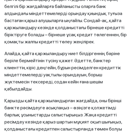
белгілі бір жағдайларға байланысты оларға банк
алдындағы міндеттемелерді орындау қиындық туғыза
бастаған қарыз алушыларға ыңғайлы. Сондай-ақ, қайта
қаржыландыру кезінде қолданыстағы бірнеше кредитті
біріктіруге болады – бірнеше ұсақ кредит төлегеннен, бір
қомақты жалпы кредитті төлеу жеңілірек.
Алайда, қайта қаржыландыру ниет білдіргеннің бәріне
беріле бермейтінін түсіну қажет. Әдетте, банктер
клиенттің кіріс деңгейін, бұрын ресімделген кредиттік
міндеттемелерді уақтылы орындауын, борыш
жүктемесін тексереді, содан кейін ғана шешім
қабылдайды.
Қарызды қайта қаржыландырған жағдайда, оны бірінші
банкте рәсімдеуге асықпаңыз – өзіңізге қолжетімді
барлық ұсыныстарды салыстырыңыз. Жаңа кредитті
ресімдеу кезінде қарыз шартын мұқият оқып шығыңыз,
қолданыстағы кредитпен салыстырғанда төмен болуы