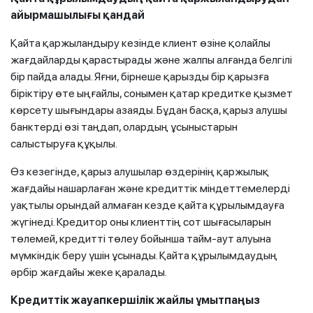
айырмашылығы қандай
Қайта қаржыландыру кезінде клиент өзіне қолайлы
жағдайларды қарастырады және жалпы алғанда белгілі
бір пайда алады. Яғни, бірнеше қарызды бір қарызға
біріктіру өте ыңғайлы, сонымен қатар кредитке қызмет
көрсету шығындары азаяды. Бұдан басқа, қарыз алушы
банктерді өзі таңдап, олардың ұсыныстарын
салыстыруға құқылы.
Өз кезегінде, қарыз алушылар өздерінің қаржылық
жағдайы нашарлаған және кредиттік міндеттемелерді
уақтылы орындай алмаған кезде қайта құрылымдауға
жүгінеді. Кредитор оны клиенттің сот шығасыларын
төлемей, кредитті төлеу бойынша тайм-аут алуына
мүмкіндік беру үшін ұсынады. Қайта құрылымдаудың
әрбір жағдайы жеке қаралады.
Кредиттік жауапкершілік жайлы ұмытпаңыз