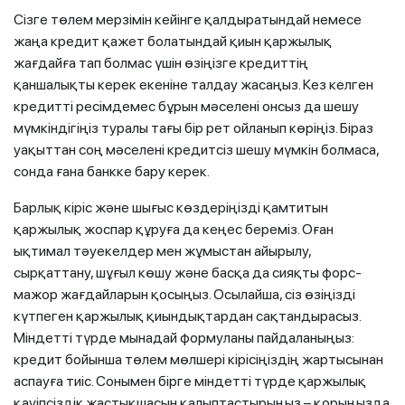
Сізге төлем мерзімін кейінге қалдыратындай немесе
жаңа кредит қажет болатындай қиын қаржылық
жағдайға тап болмас үшін өзіңізге кредиттің
қаншалықты керек екеніне талдау жасаңыз. Кез келген
кредитті ресімдемес бұрын мәселені онсыз да шешу
мүмкіндігіңіз туралы тағы бір рет ойланып көріңіз. Біраз
уақыттан соң мәселені кредитсіз шешу мүмкін болмаса,
сонда ғана банкке бару керек.
Барлық кіріс және шығыс көздеріңізді қамтитын
қаржылық жоспар құруға да кеңес береміз. Оған
ықтимал тәуекелдер мен жұмыстан айырылу,
сырқаттану, шұғыл көшу және басқа да сияқты форс-
мажор жағдайларын қосыңыз. Осылайша, сіз өзіңізді
күтпеген қаржылық қиындықтардан сақтандырасыз.
Міндетті түрде мынадай формуланы пайдаланыңыз:
кредит бойынша төлем мөлшері кірісіңіздің жартысынан
аспауға тиіс. Сонымен бірге міндетті түрде қаржылық
қауіпсіздік жастықшасын қалыптастырыңыз – қорыңызда