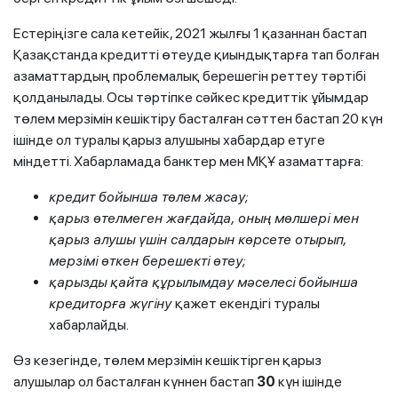
Естеріңізге сала кетейік, 2021 жылғы 1 қазаннан бастап
Қазақстанда кредитті өтеуде қиындықтарға тап болған
азаматтардың проблемалық берешегін реттеу тәртібі
қолданылады. Осы тәртіпке сәйкес кредиттік ұйымдар
төлем мерзімін кешіктіру басталған сәттен бастап 20 күн
ішінде ол туралы қарыз алушыны хабардар етуге
міндетті. Хабарламада банктер мен МҚҰ азаматтарға:
кредит бойынша төлем жасау
;
қарыз өтелмеген жағдайда, оның мөлшері мен
қарыз алушы үшін салдарын көрсете отырып,
мерзімі өткен берешекті өтеу
;
қарызды қайта құрылымдау мәселесі бойынша
кредиторға жүгіну
қажет екендігі туралы
хабарлайды.
Өз кезегінде, төлем мерзімін кешіктірген қарыз
алушылар ол басталған күннен бастап
30
күн ішінде