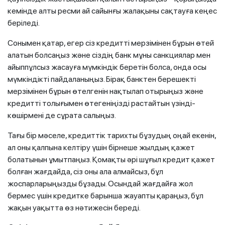
кемінде алты ресми ай сайынғы жалақыны сақтауға кеңес
беріледі.
Сонымен қатар, егер сіз кредитті мерзімінен бұрын өтей
алатын болсаңыз және сіздің банк мұны санкциялар мен
айыппұлсыз жасауға мүмкіндік беретін болса, онда осы
мүмкіндікті пайдаланыңыз. Бірақ банктен берешекті
мерзімінен бұрын өтелгенін нақтылап отырыңыз және
кредитті толығымен өтегеніңізді растайтын үзінді-
көшірмені де сұрата салыңыз.
Тағы бір мәселе, кредиттік тарихты бұзудың оңай екенін,
ал оны қалпына келтіру үшін бірнеше жылдың қажет
болатынын ұмытпаңыз. Қомақты әрі шұғыл кредит қажет
болған жағдайда, сіз оны ала алмайсыз, бұл
жоспарларыңызды бұзады. Осындай жағдайға жол
бермес үшін кредитке барынша жауапты қараңыз, бұл
жақын уақытта өз нәтижесін береді.