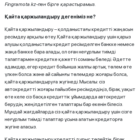
Fingramota.kz-пен бірге қарастырамыз.
Қайта қаржыландыру дегеніміз не?
Қайта қаржыландыру – қолданыстағы кредитті жаңасын
ресімдеу арқылы өтеу. Қайта қаржыландыру үшін қарыз
алушы қолданыстағы кредит ресімделген банкке немесе
жаңа банкке бара алады, ол оған неғұрлым тиімді
талаптармен кредитке қажетті соманы бөледі. Әдетте
адамдар, егер кредит бойынша жалпы артық төлем өте
үлкен болса және ай сайынғы төлемдер жоғары болса,
қайта қаржыландыруға жүгінеді. Мысалы: сіз
автокредитті жоғары пайызбен ресімдедіңіз, бірақ уақыт
өте келе сіз басқа кредиттік ұйымдарда автокредит
берудің жеңілдетілген талаптары бар екенін білесіз.
Мұндай жағдайларда сіз қайта қаржыландыру үшін сізге
неғұрлым тиімді талаптар ұсына алатын кредиторға
жүгіне аласыз.
Қайта қаржыландыру кредитті дұрыс төлейтін, бірақ