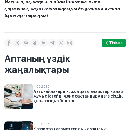
Өзіңізге, ақшаңызға абай болыңыз және
қаржылық сауаттылығыңызды Fingramota.kz-пен
бірге арттырыңыз!
Тізімге
Аптаның үздік
жаңалықтары
4.08.2026
Авто-айлакерлік: жолдағы алаяқтар қалай
жұмыс істейді және сақтандыру неге сіздің
қорғаныңыз бола ал...
2.08.2026
Қазақстан азаматтарды қаржылық