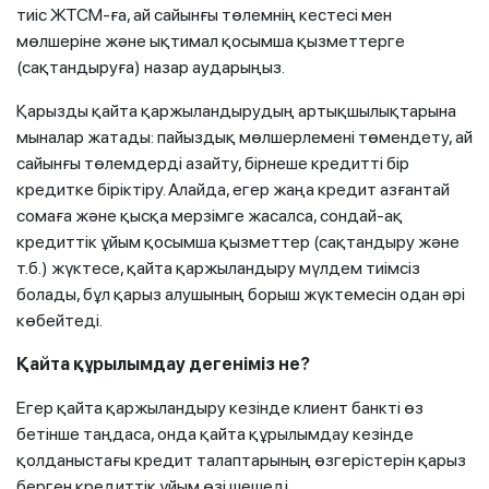
тиіс ЖТСМ-ға, ай сайынғы төлемнің кестесі мен
мөлшеріне және ықтимал қосымша қызметтерге
(сақтандыруға) назар аударыңыз.
Қарызды қайта қаржыландырудың артықшылықтарына
мыналар жатады: пайыздық мөлшерлемені төмендету, ай
сайынғы төлемдерді азайту, бірнеше кредитті бір
кредитке біріктіру. Алайда, егер жаңа кредит азғантай
сомаға және қысқа мерзімге жасалса, сондай-ақ
кредиттік ұйым қосымша қызметтер (сақтандыру және
т.б.) жүктесе, қайта қаржыландыру мүлдем тиімсіз
болады, бұл қарыз алушының борыш жүктемесін одан әрі
көбейтеді.
Қайта құрылымдау дегеніміз не?
Егер қайта қаржыландыру кезінде клиент банкті өз
бетінше таңдаса, онда қайта құрылымдау кезінде
қолданыстағы кредит талаптарының өзгерістерін қарыз
берген кредиттік ұйым өзі шешеді.