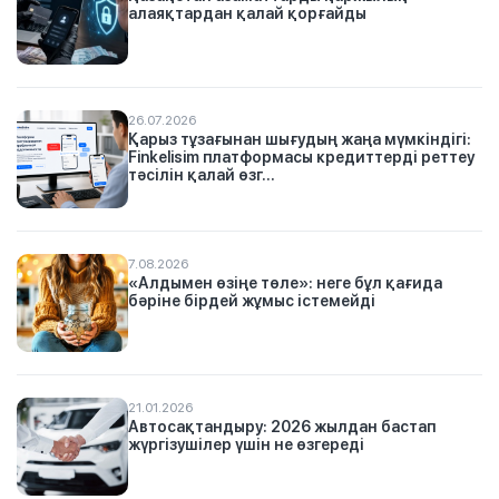
алаяқтардан қалай қорғайды
26.07.2026
Қарыз тұзағынан шығудың жаңа мүмкіндігі:
Finkelisim платформасы кредиттерді реттеу
тәсілін қалай өзг...
7.08.2026
«Алдымен өзіңе төле»: неге бұл қағида
бәріне бірдей жұмыс істемейді
21.01.2026
Автосақтандыру: 2026 жылдан бастап
жүргізушілер үшін не өзгереді