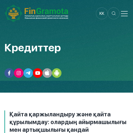
KK
Кредиттер
Қайта қаржыландыру және қайта
құрылымдау: олардың айырмашылығы
мен артықшылығы қандай