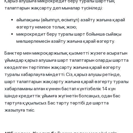
Қарыз алушыға микрокредит беру туралы шарттың
талаптарын жақсарту деп мыналар түсініледі:
айыпақыны (айыппұл, өсімпұл) азайту жағына қарай
өзгерту немесе толық жою;
микрокредит беру туралы шарт бойынша сыйақы
мөлшерлемесін азайту жағына қарай өзгерту.
Банктер мен микроқаржылық қызметті жүзеге асыратын
ұйымдар қарыз алушыға шарт талаптарын оларды шартта
көзделген тәртіппен жақсарту жағына қарай өзгерту
туралы хабарлауға міндетті. Сіз, қарыз алушы ретінде,
шарт талаптарын жақсарту жағына қарай өзгерту туралы
хабарламаны алған күннен бастап күнтізбелік 14 күн
ішінде кредиттік ұйымға жүгінетін болсаңыз, одан бас
тартуға құқылысыз. Бас тарту тәртібі де шартта
жазылуға тиіс.