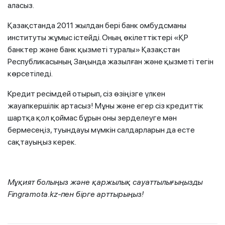
аласыз.
Қазақстанда 2011 жылдан бері банк омбудсманы
институты жұмыс істейді. Оның өкілеттіктері «ҚР
банктер және банк қызметі туралы» Қазақстан
Республикасының Заңында жазылған және қызметі тегін
көрсетіледі.
Кредит ресімдей отырып, сіз өзіңізге үлкен
жауапкершілік артасыз! Мұны және егер сіз кредиттік
шартқа қол қоймас бұрын оны зерделеуге мән
бермесеңіз, туындауы мүмкін салдарларын да есте
сақтауыңыз керек.
Мұқият болыңыз және қаржылық сауаттылығыңызды
Fingramota.kz-пен бірге
арттырыңыз!