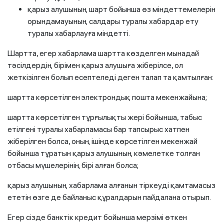
қарыз алушының шарт бойынша өз міндеттемелерін
орындамауының салдары туралы хабардар ету
туралы хабарлауға міндетті.
Шартта, егер хабарлама шартта көзделген мынадай
тәсілдердің бірімен қарыз алушыға жіберілсе, ол
жеткізілген болып есептеледі деген талап та қамтылған:
шартта көрсетілген электрондық пошта мекенжайына;
шартта көрсетілген тұрғылықты жері бойынша, табыс
етілгені туралы хабарламасы бар тапсырыс хатпен
жіберілген болса, оның ішінде көрсетілген мекенжай
бойынша тұратын қарыз алушының кәмелетке толған
отбасы мүшелерінің бірі алған болса;
қарыз алушының хабарлама алғанын тіркеуді қамтамасыз
ететін өзге де байланыс құралдарын пайдалана отырып.
Егер сізде банктік кредит бойынша мерзімі өткен