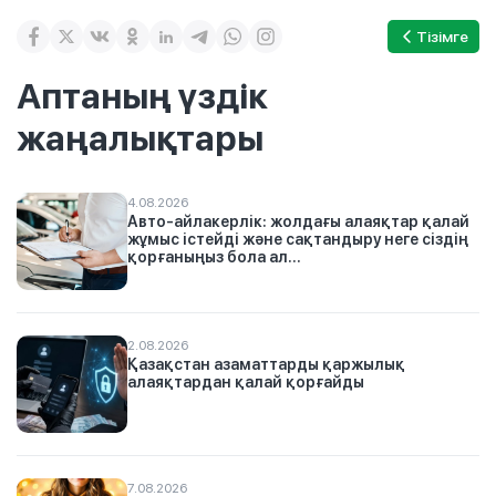
Тізімге
Аптаның үздік
жаңалықтары
4.08.2026
Авто-айлакерлік: жолдағы алаяқтар қалай
жұмыс істейді және сақтандыру неге сіздің
қорғаныңыз бола ал...
2.08.2026
Қазақстан азаматтарды қаржылық
алаяқтардан қалай қорғайды
7.08.2026