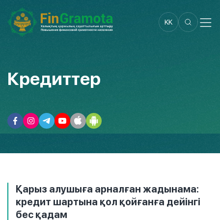
KK
Кредиттер
Қарыз алушыға арналған жадынама:
кредит шартына қол қойғанға дейінгі
бес қадам