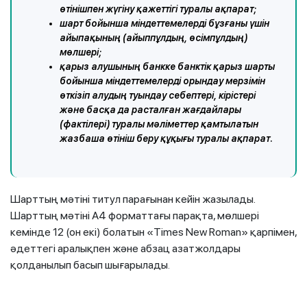
өтінішпен жүгіну қажеттігі туралы ақпарат;
шарт бойынша міндеттемелерді бұзғаны үшін
айыпақының (айыппұлдың, өсімпұлдың)
мөлшері;
қарыз алушының банкке банктік қарыз шарты
бойынша міндеттемелерді орындау мерзімін
өткізіп алудың туындау себептері, кірістері
және басқа да расталған жағдайлары
(фактілері) туралы мәліметтер қамтылатын
жазбаша өтініш беру құқығы туралы ақпарат.
Шарттың мәтіні титул парағынан кейін жазылады.
Шарттың мәтіні А4 форматтағы парақта, мөлшері
кемінде 12 (он екі) болатын «Times New Rоmаn» қарпімен,
әдеттегі аралықпен және абзац азатжолдары
қолданылып басып шығарылады
.