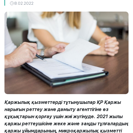
8.02.2022
Қаржылық қызметтерді тұтынушылар ҚР Қаржы
нарығын реттеу және дамыту агенттігіне өз
құқықтарын қорғау үшін жиі жүгінуде. 2021 жылы
қаржы реттеушісіне жеке және заңды тұлғалардың
қаржы ұйымдарының, микроқаржылық қызметті