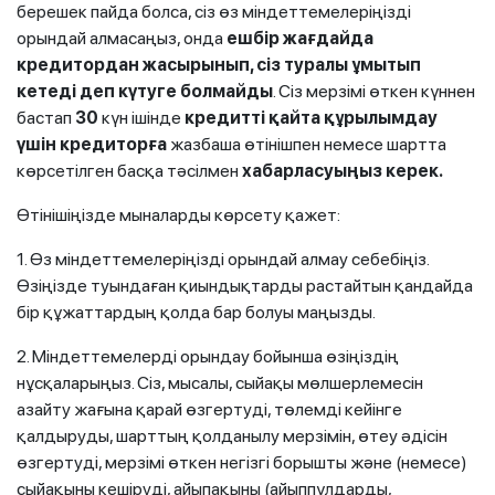
берешек пайда болса, сіз өз міндеттемелеріңізді
орындай алмасаңыз, онда
ешбір жағдайда
кредитордан жасырынып, сіз туралы ұмытып
кетеді деп күтуге болмайды
. Сіз мерзімі өткен күннен
бастап
30
күн ішінде
кредитті қайта құрылымдау
үшін кредиторға
жазбаша өтінішпен немесе шартта
көрсетілген басқа тәсілмен
хабарласуыңыз керек.
Өтінішіңізде мыналарды көрсету қажет:
1. Өз міндеттемелеріңізді орындай алмау себебіңіз.
Өзіңізде туындаған қиындықтарды растайтын қандайда
бір құжаттардың қолда бар болуы маңызды.
2. Міндеттемелерді орындау бойынша өзіңіздің
нұсқаларыңыз. Сіз, мысалы, сыйақы мөлшерлемесін
азайту жағына қарай өзгертуді, төлемді кейінге
қалдыруды, шарттың қолданылу мерзімін, өтеу әдісін
өзгертуді, мерзімі өткен негізгі борышты және (немесе)
сыйақыны кешіруді, айыпақыны (айыппұлдарды,