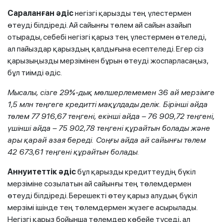
Сараланған
әдіс
негізгі қарызды тең үлестермен
өтеуді білдіреді. Ай сайынғы төлем ай сайын азайып
отырады, себебі негізгі қарыз тең үлестермен өтеледі,
ал пайыздар қарыздың қалдығына есептеледі. Егер сіз
қарызыңызды мерзімінен бұрын өтеуді жоспарласаңыз,
бұл тиімді әдіс.
Мысалы, сізге 29%-дық мөлшерлемемен 36 ай мерзімге
1,5 млн теңгеге кредитті мақұлдады делік. Бірінші айда
төлем 77 916,67 теңгені, екінші айда – 76 909,72 теңгені,
үшінші айда – 75 902,78 теңгені құрайтын болады және
ары қарай азая береді. Соңғы айда ай сайынғы төлем
42 673,61 теңгені құрайтын болады.
Аннуитеттік әдіс
бұл қарызды кредиттеудің бүкіл
мерзіміне созылатын ай сайынғы тең төлемдермен
өтеуді білдіреді. Берешекті өтеу қарыз алудың бүкіл
мерзімі ішінде тең төлемдермен жүзеге асырылады.
Негізгі қарыз бойынша төлемдер көбейе түседі, ал