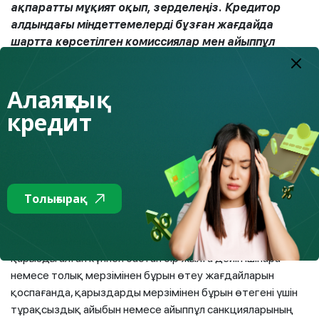
ақпаратты мұқият оқып, зерделеңіз. Кредитор
алдындағы міндеттемелерді бұзған жағдайда
шартта көрсетілген комиссиялар мен айыппұл
санкцияларына ерекше назар аударыңыз.
Әдетте, кредиттік ұйымдарға шарт жасалған күнге
Алаяқтық
белгіленген кредитке қызмет көрсету бойынша
кредит
комиссиялар мен өзге де төлемдердің мөлшері мен
есептеу тәртібін біржақты тәртіппен ұлғайту жағына
қарай өзгертуге тыйым салынады. Банктерге жасалған
шарт шеңберінде комиссиялардың және өзге де
төлемдердің жаңа түрлерін біржақты тәртіппен
Толығырақ
енгізуге, сондай-ақ негізгі борышты бір жылға дейінгі
мерзімге берілген қарызды алған күннен бастап алты
айға дейін мерзімге, бір жылдан астам мерзімге берілген
қарызды алған күннен бастап бір жылға дейін ішінара
немесе толық мерзімінен бұрын өтеу жағдайларын
қоспағанда, қарыздарды мерзімінен бұрын өтегені үшін
тұрақсыздық айыбын немесе айыппұл санкцияларының