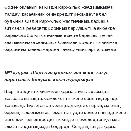
Әбден ойланып, өзіңіздің қаржылық жағдайыңызға
талдау жасағаннан кейін кредит ресімдеуге бел
будыңыз. Сіздің қаржылық жастығыңыз, басқаша
айтқанда, резервтік қорыңыз бар, уақытша еңбекке
жарамсыз болып қалғанның өзінде берешекті өтей
алатыныңызға сенімдісіз. Сонымен, кредиттік ұйымға
бардыңыз, менеджерден танысу үшін шарт алдыңыз.
№1 қадам. Шарттың форматына және титул
парағының болуына көңіл аударыңыз.
Шарт кредиттік ұйым мен қарыз алушы арасында
жазбаша нысанда, мемлекеттік және орыс тілдерінде
жасалады. Бұл оған өз қолыңызды қоя отырып, сіз оның
барлық талабымен автоматты түрде келісетініңізді және
сізге жүктелген кредиттік міндеттемелерден құтыла
алмайтындығыңызды білдіреді. Сондықтан да қарыз