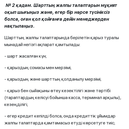
№ 2 қадам. Шарттың жалпы талаптарын мұқият
оқып шығыңыз және, егер бір нәрсе түсініксіз
болса, оған қол қойғанға дейін менеджерден
нақтылаңыз.
Шарттың жалпы талаптарында берілетін қарыз туралы
мынадай негізгі ақпарат қамтылады:
- шарт жасалған күн;
- қарыздың сомасы мен мерзімі;
- қарыздың және шарттың қолданылу мерзімі;
- қарыз бен сыйақыны өтеу кезектілігі және тәртібі
(тараптардың келісуі бойынша касса, терминал арқылы),
кезеңділігі;
- егер кредит кепілді болса, онда кредиттік ұйымдар
жалпы талаптарда қамтамасыз етуді көрсетуге тиіс;