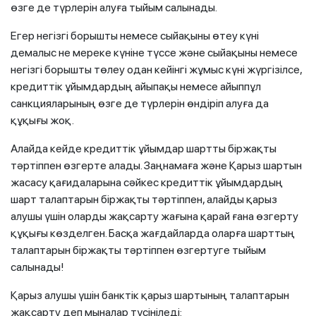
өзге де түрлерін алуға тыйым салынады.
Егер негізгі борышты немесе сыйақыны өтеу күні
демалыс не мереке күніне түссе және сыйақыны немесе
негізгі борышты төлеу одан кейінгі жұмыс күні жүргізілсе,
кредиттік ұйымдардың айыпақы немесе айыппұл
санкцияларының өзге де түрлерін өндіріп алуға да
құқығы жоқ.
Алайда кейде кредиттік ұйымдар шартты біржақты
тәртіппен өзгерте алады. Заңнамаға және Қарыз шартын
жасасу қағидаларына сәйкес кредиттік ұйымдардың
шарт талаптарын біржақты тәртіппен, алайды қарыз
алушы үшін оларды жақсарту жағына қарай ғана өзгерту
құқығы көзделген. Басқа жағдайларда оларға шарттың
талаптарын біржақты тәртіппен өзгертуге тыйым
салынады!
Қарыз алушы үшін банктік қарыз шартының талаптарын
жақсарту деп мыналар түсініледі: