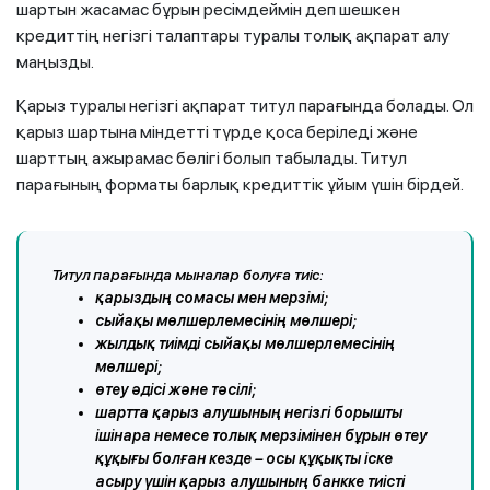
шартын жасамас бұрын ресімдеймін деп шешкен
кредиттің негізгі талаптары туралы толық ақпарат алу
маңызды.
Қарыз туралы негізгі ақпарат титул парағында болады. Ол
қарыз шартына міндетті түрде қоса беріледі және
шарттың ажырамас бөлігі болып табылады. Титул
парағының форматы барлық кредиттік ұйым үшін бірдей.
Титул парағында мыналар болуға тиіс:
қарыздың сомасы мен мерзімі;
сыйақы мөлшерлемесінің мөлшері;
жылдық тиімді сыйақы мөлшерлемесінің
мөлшері;
өтеу әдісі және тәсілі;
шартта қарыз алушының негізгі борышты
ішінара немесе толық мерзімінен бұрын өтеу
құқығы болған кезде – осы құқықты іске
асыру үшін қарыз алушының банкке тиісті