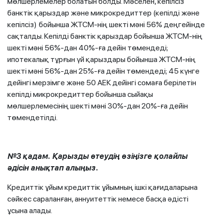
мөлшерлемелер болатын болды. Мәселен, кепілсіз
банктік қарыздар және микрокредиттер (кепілді және
кепілсіз)
бойынша ЖТСМ-нің шекті мәні 56% деңгейінде
сақталды. Кепілді банктік қарыздар бойынша ЖТСМ-нің
шекті мәні 56%-дан 40%-ға дейін төмендеді;
ипотекалық тұрғын үй қарыздары бойынша ЖТСМ-нің
шекті мәні 56%-дан 25%-ға дейін төмендеді; 45 күнге
дейінгі мерзімге және 50 АЕК дейінгі сомаға берілетін
кепілді микрокредиттер бойынша сыйақы
мөлшерлемесінің шекті мәні 30%-дан 20%-ға дейін
төмендетілді.
№3 қадам. Қарызды өтеудің өзіңізге қолайлы
әдісін анықтап алыңыз.
Кредиттік ұйым кредиттік ұйымның ішкі қағидаларына
сәйкес сараланған, аннуитеттік немесе басқа әдісті
ұсына алады.