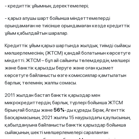
- кредиттік ұйымның деректемелері;
- қарыз алушы шарт бойынша міндеттемелерді
орындамаған не тиісінше орындамаған кезде кредиттік
ұйым қабылдайтын шаралар.
Кредиттік ұйым қарыз шартында жылдық тиімді сыйақы
мөлшерлемесінің (ЖТСМ) қандай болатынын көрсетуге
міндетті. ЖТСМ – бұл ай сайынғы төлемдердің мөлшері
және банктік қарызды беруге және оған қызмет
көрсетуге байланысты өзге комиссиялар қамтылатын
барлық төлемнің жалпы сомасы.
2011 жылдан бастап банктік қарыздар мен
микрокредиттердің барлық түрлері бойынша ЖТСМ
бірыңғай болды және
56%
-ды құрады. Бірақ Агенттік
Басқармасының 2021 жылғы 15 наурыздағы қаулысының
қабылдануына байланысты банктік қарыздар бойынша
сыйақының шекті мөлшерлемелері сараланған