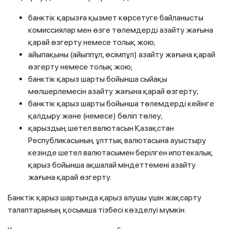
банктік қарызға қызмет көрсетуге байланысты
комиссиялар мен өзге төлемдерді азайту жағына
қарай өзгерту немесе толық жою;
айыпақыны (айыппұл, өсімпұл) азайту жағына қарай
өзгерту немесе толық жою;
банктік қарыз шарты бойынша сыйақы
мөлшерлемесін азайту жағына қарай өзгерту;
банктік қарыз шарты бойынша төлемдерді кейінге
қалдыру және (немесе) бөліп төлеу;
қарыздың шетел валютасын Қазақстан
Республикасының ұлттық валютасына ауыстыру
кезінде шетел валютасымен берілген ипотекалық
қарыз бойынша ақшалай міндеттемені азайту
жағына қарай өзгерту.
Банктік қарыз шартында қарыз алушы үшін жақсарту
талаптарының қосымша тізбесі көзделуі мүмкін.