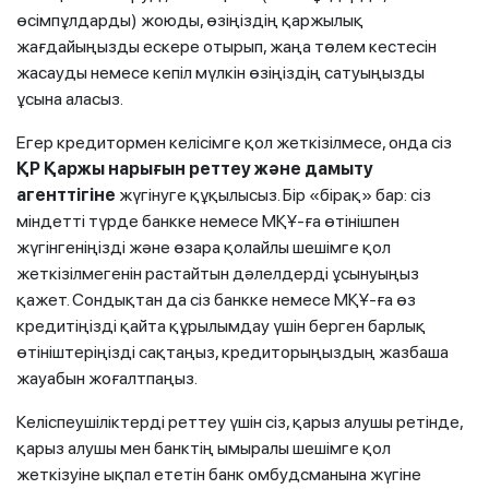
өсімпұлдарды) жоюды, өзіңіздің қаржылық
жағдайыңызды ескере отырып, жаңа төлем кестесін
жасауды немесе кепіл мүлкін өзіңіздің сатуыңызды
ұсына аласыз.
Егер кредитормен келісімге қол жеткізілмесе, онда сіз
ҚР Қаржы нарығын реттеу және дамыту
агенттігіне
жүгінуге құқылысыз. Бір «бірақ» бар: сіз
міндетті түрде банкке немесе МҚҰ-ға өтінішпен
жүгінгеніңізді және өзара қолайлы шешімге қол
жеткізілмегенін растайтын дәлелдерді ұсынуыңыз
қажет. Сондықтан да сіз банкке немесе МҚҰ-ға өз
кредитіңізді қайта құрылымдау үшін берген барлық
өтініштеріңізді сақтаңыз, кредиторыңыздың жазбаша
жауабын жоғалтпаңыз.
Келіспеушіліктерді реттеу үшін сіз, қарыз алушы ретінде,
қарыз алушы мен банктің ымыралы шешімге қол
жеткізуіне ықпал ететін банк омбудсманына жүгіне