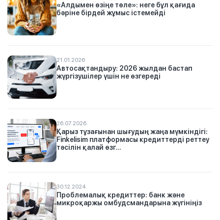
«Алдымен өзіңе төле»: неге бұл қағида
бәріне бірдей жұмыс істемейді
21.01.2026
Автосақтандыру: 2026 жылдан бастап
жүргізушілер үшін не өзгереді
26.07.2026
Қарыз тұзағынан шығудың жаңа мүмкіндігі:
Finkelisim платформасы кредиттерді реттеу
тәсілін қалай өзг...
30.12.2024
Проблемалық кредиттер: банк және
микроқаржы омбудсмандарына жүгініңіз