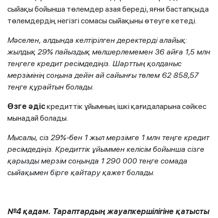
сыйақы бойынша төлемдер азая береді, яғни бастапқыда
төлемдердің негізгі сомасы сыйақыны өтеуге кетеді.
Мәселен, алдында келтірілген деректерді алайық:
жылдық
29% пайыздық мөлшерлемемен 36 айға 1,5 млн
теңгеге кредит ресімдедіңіз. Шарттың қолданыс
мерзімінің соңына дейін ай сайынғы төлем
62 858,57
теңге құрайтын болады.
Өзге әдіс
кредиттік ұйымның ішкі қағидаларына сәйкес
мынадай болады.
Мысалы, сіз 29%-бен 1 жыл мерзімге 1 млн теңге кредит
ресімдедіңіз.
Кредиттік ұйыммен келісім бойынша сізге
қарызды мерзім соңында 1 290 000 теңге сомада
сыйақымен бірге қайтару қажет болады.
№4 қадам.
Тараптардың жауапкершілігіне қатысты