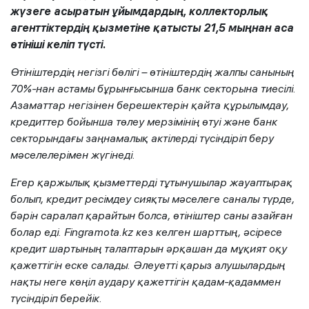
жүзеге асыратын ұйымдардың, коллекторлық
агенттіктердің қызметіне қатысты 21,5 мыңнан аса
өтініші келіп түсті.
Өтініштердің негізгі бөлігі – өтініштердің жалпы санының
70%-нан астамы бұрынғысынша банк секторына тиесілі.
Азаматтар негізінен берешектерін қайта құрылымдау,
кредиттер бойынша төлеу мерзімінің өтуі және банк
секторындағы заңнамалық актілерді түсіндіріп беру
мәселелерімен жүгінеді.
Егер қаржылық қызметтерді тұтынушылар жауаптырақ
болып, кредит ресімдеу сияқты мәселеге саналы түрде,
бәрін саралап қарайтын болса, өтініштер саны азайған
болар еді.
Fingramota.kz кез келген шарттың, әсіресе
кредит шартының талаптарын әрқашан да мұқият оқу
қажеттігін еске салады. Әлеуетті қарыз алушылардың
нақты неге көңіл аудару қажеттігін қадам-қадаммен
түсіндіріп берейік.