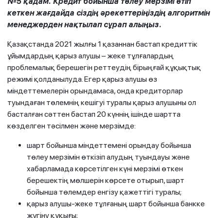
№5 қадам. Кредит бойынша төлеу мерзімі өтіп
кеткен жағдайда сіздің әрекеттеріңіздің алгоритмін
менеджерден нақтылап сұрап алыңыз.
Қазақстанда 2021 жылғы 1 қазаннан бастап кредиттік
ұйымдардың қарыз алушы – жеке тұлғалардың
проблемалық берешегін реттеудің бірыңғай құқықтық
режимі қолданылуда. Егер қарыз алушы өз
міндеттемелерін орындамаса, онда кредиторлар
туындаған төлемнің кешігуі туралы қарыз алушыны ол
басталған сәттен бастап 20 күннің ішінде шартта
көзделген тәсілмен және мерзімде:
шарт бойынша міндеттемені орындау бойынша
төлеу мерзімін өткізіп алудың туындауы және
хабарламада көрсетілген күні мерзімі өткен
берешектің мөлшерін көрсете отырып, шарт
бойынша төлемдер енгізу қажеттігі туралы;
қарыз алушы-жеке тұлғаның шарт бойынша банкке
жүгіну құқығы;