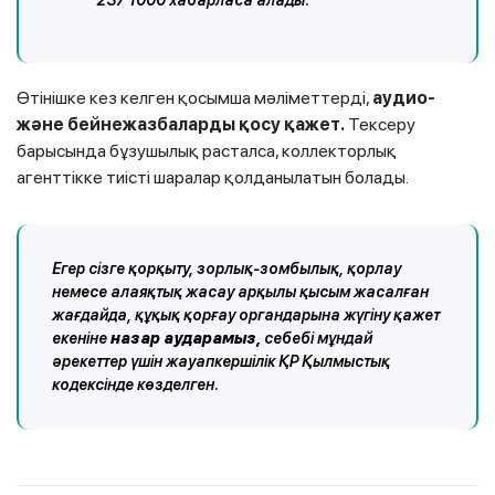
237 1000 хабарласа алады.
Өтінішке кез келген қосымша мәліметтерді,
аудио-
және бейнежазбаларды қосу қажет.
Тексеру
барысында бұзушылық расталса, коллекторлық
агенттікке тиісті шаралар қолданылатын болады.
Егер сізге қорқыту, зорлық-зомбылық, қорлау
немесе алаяқтық жасау арқылы қысым жасалған
жағдайда, құқық қорғау органдарына жүгіну қажет
екеніне
назар аударамыз,
себебі мұндай
әрекеттер үшін жауапкершілік ҚР Қылмыстық
кодексінде көзделген.