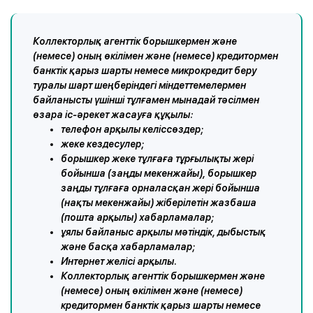
Коллекторлық агенттік борышкермен және
(немесе) оның өкілімен және (немесе) кредитормен
банктік қарыз шарты немесе микрокредит беру
туралы шарт шеңберіндегі міндеттемелермен
байланысты үшінші тұлғамен мынадай тәсілмен
өзара іс-әрекет жасауға құқылы:
телефон арқылы келіссөздер;
жеке кездесулер;
борышкер жеке тұлғаға тұрғылықты жері
бойынша (заңды мекенжайы), борышкер
заңды тұлғаға орналасқан жері бойынша
(нақты мекенжайы) жіберілетін жазбаша
(пошта арқылы) хабарламалар;
ұялы байланыс арқылы мәтіндік, дыбыстық
және басқа хабарламалар;
Интернет желісі арқылы.
Коллекторлық агенттік борышкермен және
(немесе) оның өкілімен және (немесе)
кредитормен банктік қарыз шарты немесе