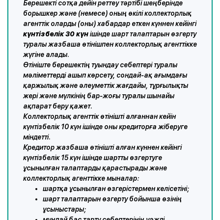
Берешекті сотқа дейін реттеу тәртібі шеңберінде
борышкер және (немесе) оның өкілі коллекторлық
агенттік оларды (оны) хабардар еткен күннен кейінгі
күнтізбелік 30 күн
ішінде шарт талаптарын өзгерту
туралы жазбаша өтінішпен коллекторлық агенттікке
жүгіне алады.
Өтініште берешектің туындау себептері туралы
мәліметтерді ашып көрсету, сондай-ақ ағымдағы
қаржылық және әлеуметтік жағдайы, тұрғылықты
жері және мүлкінің бар-жоғы туралы шынайы
ақпарат беру қажет.
Коллекторлық агенттік өтінішті алғаннан кейін
күнтізбелік 10 күн ішінде оны кредиторға жіберуге
міндетті.
Кредитор жазбаша өтінішті алған күннен кейінгі
күнтізбелік 15 күн ішінде шартты өзгертуге
ұсынылған талаптарды қарастырады және
коллекторлық агенттікке мыналар:
шартқа ұсынылған өзгерістермен келісетіні;
шарт талаптарын өзгерту бойынша өзінің
ұсыныстары;
мұндай бас тарту себептерінің уәжді