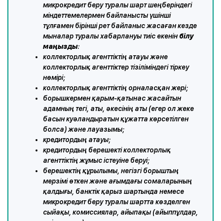
микрокредит беру туралы шарт шеңберіндегі
міндеттемелермен байланысты үшінші
тұлғамен бірінші рет байланыс жасаған кезде
мыналар туралы
хабарлануы тиіс екенін
білу
маңызды
:
коллекторлық агенттіктің атауы және
коллекторлық агенттіктер тізіліміндегі тіркеу
нөмірі;
коллекторлық агенттіктің орналасқан жері;
борышкермен қарым-қатынас жасайтын
адамның тегі, аты, әкесінің аты (егер ол жеке
басын куәландыратын құжатта көрсетілген
болса) және лауазымы;
кредитордың атауы;
кредитордың берешекті коллекторлық
агенттіктің жұмыс істеуіне беруі;
берешектің құрылымы, негізгі борыштың
мерзімі өткен және ағымдағы сомаларының
қалдығы, банктік қарыз шартында немесе
микрокредит беру туралы шартта көзделген
сыйақы, комиссиялар, айыпақы (айыппұлдар,