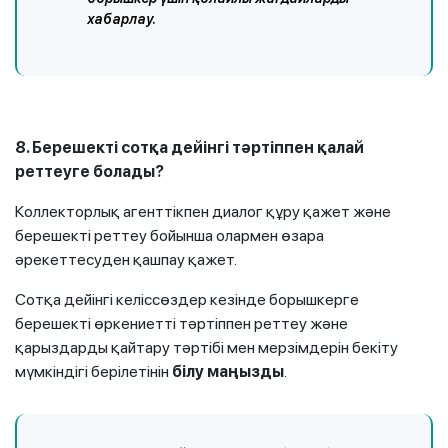
хабарлау.
8. Берешекті сотқа дейінгі тәртіппен қалай
реттеуге болады?
Коллекторлық агенттікпен диалог құру қажет және
берешекті реттеу бойынша олармен өзара
әрекеттесуден қашпау қажет.
Сотқа дейінгі келіссөздер кезінде борышкерге
берешекті өркениетті тәртіппен реттеу және
қарыздарды қайтару тәртібі мен мерзімдерін бекіту
мүмкіндігі берілетінін
білу маңызды
.