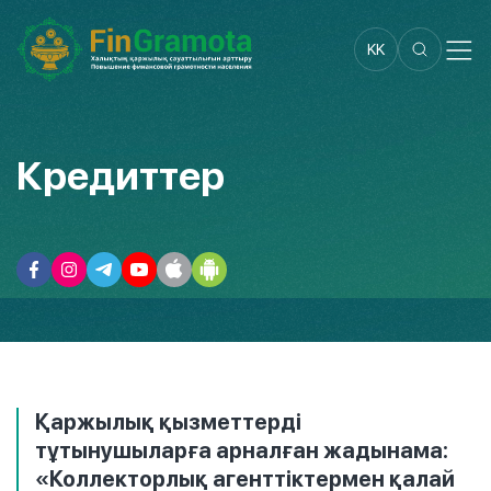
KK
Кредиттер
Қаржылық қызметтерді
тұтынушыларға арналған жадынама:
«Коллекторлық агенттіктермен қалай