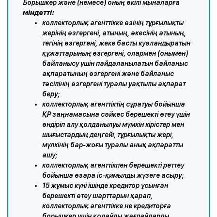
Борышкер және (немесе) оның өкілі мыналарға
міндетті:
коллекторлық агенттікке өзінің тұрғылықты
жерінің өзгергені, атының, әкесінің атының,
тегінің өзгергені, жеке басты куәландыратын
құжаттарының өзгергені, олармен (онымен)
байланысу үшін пайдаланылатын байланыс
ақпаратының өзгергені және байланыс
тәсілінің өзгергені туралы уақтылы ақпарат
беру;
коллекторлық агенттіктің сұратуы бойынша
ҚР заңнамасына сәйкес берешекті өтеу үшін
өндіріп алу қолданылуы мүмкін кірістер мен
шығыстардың деңгейі, тұрғылықты жері,
мүлкінің бар-жоғы туралы анық ақпаратты
ашу;
коллекторлық агенттікпен берешекті реттеу
бойынша өзара іс-қимылды жүзеге асыру;
15 жұмыс күні ішінде кредитор ұсынған
берешекті өтеу шарттарын қарап,
коллекторлық агенттікке не кредиторға
борышкер үшін қолайлы жағдайларды