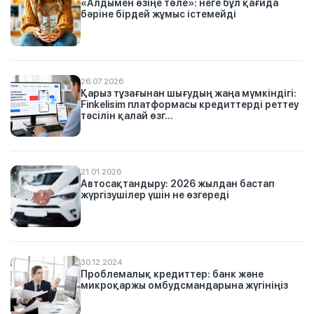
«Алдымен өзіңе төле»: неге бұл қағида
бәріне бірдей жұмыс істемейді
26.07.2026
Қарыз тұзағынан шығудың жаңа мүмкіндігі:
Finkelisim платформасы кредиттерді реттеу
тәсілін қалай өзг...
21.01.2026
Автосақтандыру: 2026 жылдан бастап
жүргізушілер үшін не өзгереді
30.12.2024
Проблемалық кредиттер: банк және
микроқаржы омбудсмандарына жүгініңіз