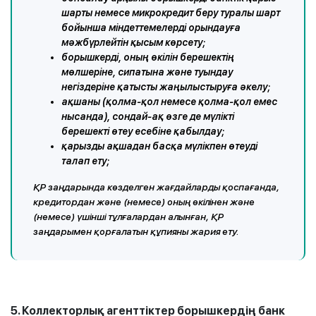
шарты немесе микрокредит беру туралы шарт
бойынша міндеттемелерді орындауға
мәжбүрлейтін қысым көрсету;
борышкерді, оның өкілін берешектің
мөлшеріне, сипатына және туындау
негіздеріне қатысты жаңылыстыруға әкелу;
ақшаны (қолма-қол немесе қолма-қол емес
нысанда), сондай-ақ өзге де мүлікті
берешекті өтеу есебіне қабылдау;
қарызды ақшадан басқа мүлікпен өтеуді
талап ету;
ҚР заңдарында көзделген жағдайларды қоспағанда,
кредитордан және (немесе) оның өкілінен және
(немесе) үшінші тұлғалардан алынған, ҚР
заңдарымен қорғалатын құпияны жария ету.
5. Коллекторлық агенттіктер борышкердің банк