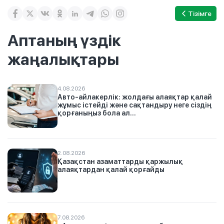
Тізімге
Аптаның үздік
жаңалықтары
4.08.2026
Авто-айлакерлік: жолдағы алаяқтар қалай
жұмыс істейді және сақтандыру неге сіздің
қорғаныңыз бола ал...
2.08.2026
Қазақстан азаматтарды қаржылық
алаяқтардан қалай қорғайды
7.08.2026