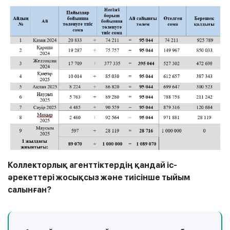
Коллекторлық агенттіктердің қандай іс-
әрекеттері жосықсыз және тиісінше тыйым
салынған?