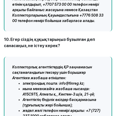
өтінім қалдырып, +7707 573 00 00 телефон нөмірі
арқылы байланыс жасауына немесе Қазақстан
Коллекторларының Қауымдастығына +7776 508 33
00 телефон нөмірі бойынша хабарласа алады.
10. Егер сіздің құқықтарыңыз бұзылған деп
санасаңыз, не істеу керек?
Коллекторлық агенттіктердің ҚР заңнамасын
сақтамағандығын тексеру үшін борышкер
Агенттікке жазбаша өтінішпен:
электрондық пошта: info@finreg.kz;
мына мекенжайға жазбаша нысанда:
А15С9Т5, Алматы қ., Көктем-3 ш/а, 21-үй;
Агенттіктің Өңірлік өкілдер басқармасына
(тұрғылықты жері бойынша);
жедел желі телефон нөмірі арқылы: +7 (727)