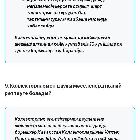
негіздемесін көрсете отырып, шарт
талаптарын өзгертуден бас
тартатыны
туралы жазбаша нысанда
хабарлайды
.
Коллекторлық агенттік кредитор қабылдаған
шешімді алғаннан кейін күнтізбелік 10 күн ішінде ол
туралы борышкерге хабарлайды.
9. Коллекторлармен даулы мәселелерді қалай
реттеуге болады?
Коллекторлық агенттіктермен даулы және
шиеленісті мәселелер туындаған жағдайда,
борышкер Қазақстан Коллекторларының Ұлттық
Палатасының https://stop-collector.kz/ сайтында