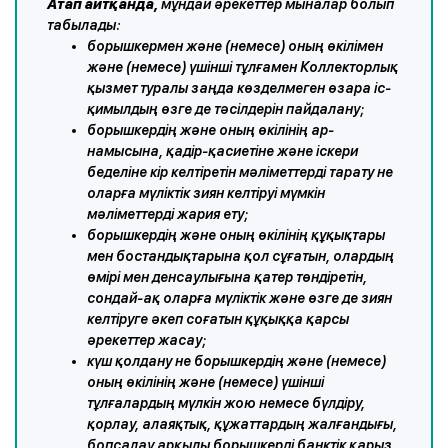
Атап айтқанда,
мұндай әрекеттер мыналар болып
табылады:
борышкермен және (немесе) оның өкілімен
және (немесе) үшінші тұлғамен Коллекторлық
қызмет туралы заңда көзделмеген өзара іс-
қимылдың өзге де тәсілдерін пайдалану;
борышкердің және оның өкілінің ар-
намысына, қадір-қасиетіне және іскери
беделіне кір келтіретін мәліметтерді тарату не
оларға мүліктік зиян келтіруі мүмкін
мәліметтерді жария ету;
борышкердің және оның өкілінің құқықтары
мен бостандықтарына қол сұғатын, олардың
өмірі мен денсаулығына қатер төндіретін,
сондай-ақ оларға мүліктік және өзге де зиян
келтіруге әкеп соғатын құқыққа қарсы
әрекеттер жасау;
күш қолдану не борышкердің және (немесе)
оның өкілінің және (немесе) үшінші
тұлғалардың мүлкін жою немесе бүлдіру,
қорлау, алаяқтық, құжаттардың жалғандығы,
бопсалау арқылы борышкерді банктік қарыз