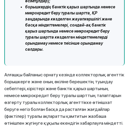
өсімпұлдар);
борышкердің банктік қарыз шартында немесе
микрокредит беру туралы шартта, ҚР
заңдарында көзделген жауапкершілігі және
басқа міндеттемелері, сондай-ақ банктік
қарыз шартында немесе микрокредит беру
туралы шартта көзделген міндеттемелерді
орындамау немесе тиісінше орындамау
салдары.
Алғашқы байланыс орнату кезінде коллекторлық агенттік
борышкерге және оның өкіліне берешектің туындау
себептері, кірістері және банктік қарыз шартының
немесе микрокредит беру туралы шарттың талаптарын
өзгерту туралы коллекторлық агенттікке өтінішхат
беруге негіз болған басқа да расталған жағдайлар
(фактілер) туралы ақпаратты қамтитын жазбаша
өтінішпен жүгінуге құқылы екендігін хабарлауға міндетті.