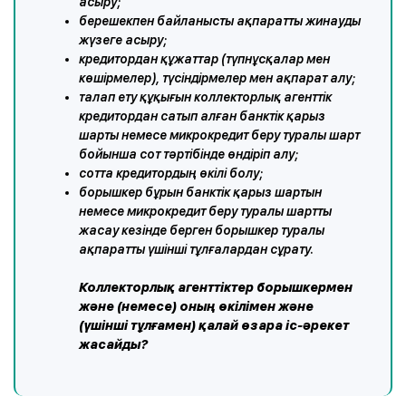
асыру;
берешекпен байланысты ақпаратты жинауды
жүзеге асыру;
кредитордан құжаттар (түпнұсқалар мен
көшірмелер), түсіндірмелер мен ақпарат алу;
талап ету құқығын коллекторлық агенттік
кредитордан сатып алған банктік қарыз
шарты немесе микрокредит беру туралы шарт
бойынша сот тәртібінде өндіріп алу;
сотта кредитордың өкілі болу;
борышкер бұрын банктік қарыз шартын
немесе микрокредит беру туралы шартты
жасау кезінде берген борышкер туралы
ақпаратты үшінші тұлғалардан сұрату.
Коллекторлық агенттіктер борышкермен
және (немесе) оның өкілімен және
(үшінші тұлғамен) қалай өзара іс-әрекет
жасайды?