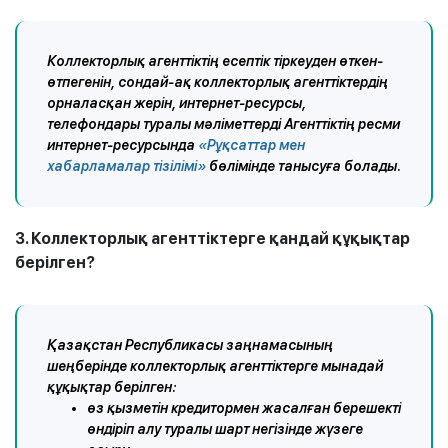
Коллекторлық агенттіктің есептік тіркеуден өткен-
өтпегенін, сондай-ақ коллекторлық агенттіктердің
орналасқан жерін, интернет-ресурсы,
телефондары туралы мәліметтерді Агенттіктің ресми
интернет-ресурсында
«Рұқсаттар мен
хабарламалар тізілімі»
бөлімінде танысуға болады.
3. Коллекторлық агенттіктерге қандай құқықтар
берілген?
Қазақстан Республикасы заңнамасының
шеңберінде коллекторлық агенттіктерге мынадай
құқықтар берілген:
өз қызметін кредитормен жасалған берешекті
өндіріп алу туралы шарт негізінде жүзеге