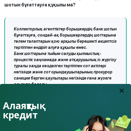
шотын бұғаттауға құқылы ма?
Коллекторлық агенттіктер борышкердің банк шотын
бұғаттауға, сондай-ақ борышкерлердің шоттарына
төлем талаптарын қою арқылы берешекті акцептсіз
тәртіппен өндіріп алуға құқылы емес.
Банк шоттарына тыйым салуды қылмыстық-
процестік заңнамада және атқарушылық іс жүргізу
туралы заңда көзделген тәртіппен сот актілері
негізінде және сот орындаушыларының прокурор
санкция берген қаулылары негізінде ғана жүзеге
асыруға болады.
Алаяқтық
Банк шотына шектеулер қою себептерін анықтау үшін өз
кредит
деректеріңізді борышкерлердің және сыртқа шығуға
уақытша шектеу қойылған борышкерлердің бірыңғай
тізілімі арқылы тексеру немесе шот ашылған банкке