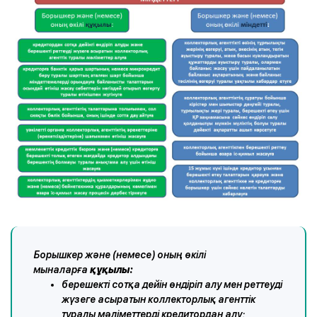
Борышкер және (немесе) оның өкілі
мыналарға
құқылы:
берешекті сотқа дейін өндіріп алу мен реттеуді
жүзеге асыратын коллекторлық агенттік
туралы мәліметтерді кредитордан алу;