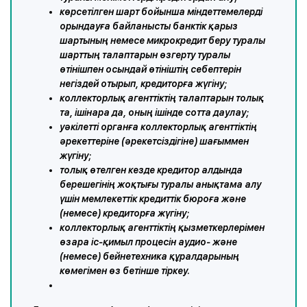
көрсетілген шарт бойынша міндеттемелерді
орындауға байланысты банктік қарыз
шартының немесе микрокредит беру туралы
шарттың талаптарын өзгерту туралы
өтінішпен осындай өтініштің себептерін
негіздей отырып, кредиторға жүгіну;
коллекторлық агенттіктің талаптарын толық
та, ішінара да, оның ішінде сотта даулау;
уәкілетті органға коллекторлық агенттіктің
әрекеттеріне (әрекетсіздігіне) шағыммен
жүгіну;
толық өтелген кезде кредитор алдында
берешегінің жоқтығы туралы анықтама алу
үшін мемлекеттік кредиттік бюроға және
(немесе) кредиторға жүгіну;
коллекторлық агенттіктің қызметкерлерімен
өзара іс-қимыл процесін аудио- және
(немесе) бейнетехника құралдарының
көмегімен өз бетінше тіркеу.