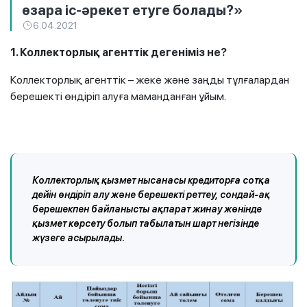
өзара іс-әрекет етуге болады?»
6.04.2021
1. Коллекторлық агенттік дегеніміз не?
Коллекторлық агенттік – жеке және заңды тұлғалардан
берешекті өндіріп алуға маманданған ұйым.
Коллекторлық қызмет нысанасы кредиторға сотқа
дейін өндіріп алу және берешекті реттеу, сондай-ақ
берешекпен байланысты ақпарат жинау жөнінде
қызмет көрсету болып табылатын шарт негізінде
жүзеге асырылады.