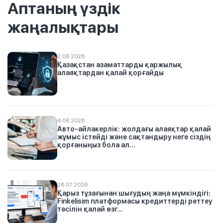
Аптаның үздік
жаңалықтары
2.08.2026
Қазақстан азаматтарды қаржылық
алаяқтардан қалай қорғайды
4.08.2026
Авто-айлакерлік: жолдағы алаяқтар қалай
жұмыс істейді және сақтандыру неге сіздің
қорғаныңыз бола ал...
26.07.2026
Қарыз тұзағынан шығудың жаңа мүмкіндігі:
Finkelisim платформасы кредиттерді реттеу
тәсілін қалай өзг...