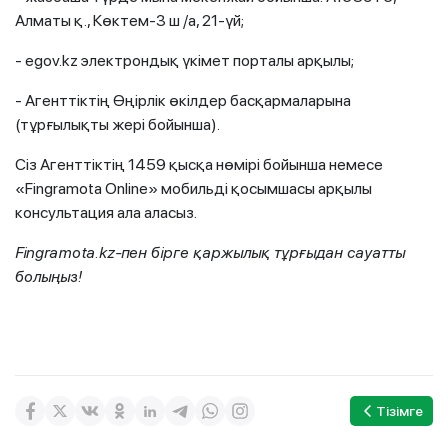
Алматы қ., Көктем-3 ш /а, 21-үй;
- egov.kz электрондық үкімет порталы арқылы;
- Агенттіктің Өңірлік өкілдер басқармаларына
(тұрғылықты жері бойынша).
Сіз Агенттіктің 1459 қысқа нөмірі бойынша немесе
«Fingramota Online» мобильді қосымшасы арқылы
консультация ала аласыз.
Fingramota.kz
-пен бірге қаржылық тұрғыдан сауатты
болыңыз
!
Тізімге