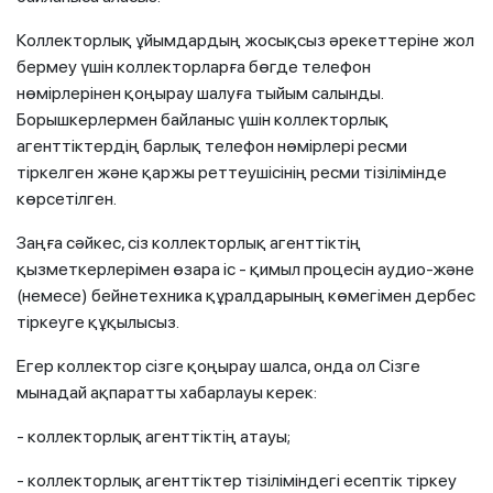
Коллекторлық ұйымдардың жосықсыз әрекеттеріне жол
бермеу үшін коллекторларға бөгде телефон
нөмірлерінен қоңырау шалуға тыйым салынды.
Борышкерлермен байланыс үшін коллекторлық
агенттіктердің барлық телефон нөмірлері ресми
тіркелген және қаржы реттеушісінің ресми тізілімінде
көрсетілген.
Заңға сәйкес, сіз коллекторлық агенттіктің
қызметкерлерімен өзара іс - қимыл процесін аудио-және
(немесе) бейнетехника құралдарының көмегімен дербес
тіркеуге құқылысыз.
Егер коллектор сізге қоңырау шалса, онда ол Сізге
мынадай ақпаратты хабарлауы керек:
- коллекторлық агенттіктің атауы;
- коллекторлық агенттіктер тізіліміндегі есептік тіркеу