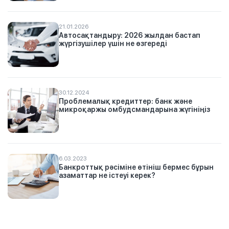
21.01.2026
Автосақтандыру: 2026 жылдан бастап
жүргізушілер үшін не өзгереді
30.12.2024
Проблемалық кредиттер: банк және
микроқаржы омбудсмандарына жүгініңіз
6.03.2023
Банкроттық рәсіміне өтініш бермес бұрын
азаматтар не істеуі керек?