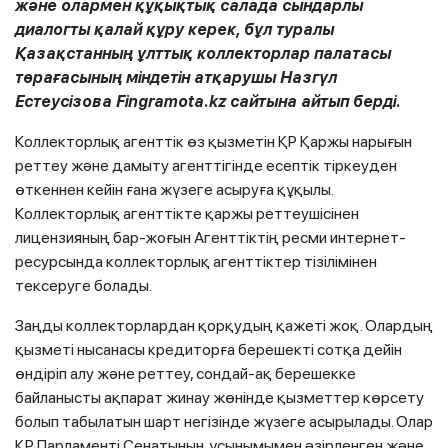
және олармен құқықтық салада сындарлы
диалогты қалай құру керек, бұл туралы
Қазақстанның ұлттық коллекторлар палатасы
төрағасының міндетін атқарушы Назгүл
Естеусізова Fingramota.kz сайтына айтып берді.
Коллекторлық агенттік өз қызметін ҚР Қаржы нарығын
реттеу және дамыту агенттігінде есептік тіркеуден
өткеннен кейін ғана жүзеге асыруға құқылы.
Коллекторлық агенттікте қаржы реттеушісінен
лицензияның бар-жоғын Агенттіктің ресми интернет-
ресурсында коллекторлық агенттіктер тізілімінен
тексеруге болады.
Заңды коллекторлардан қорқудың қажеті жоқ. Олардың
қызметі нысанасы кредиторға берешекті сотқа дейін
өндіріп алу және реттеу, сондай-ақ берешекке
байланысты ақпарат жинау жөнінде қызметтер көрсету
болып табылатын шарт негізінде жүзеге асырылады. Олар
ҚР Парламенті Сенатының ұсынымымен әзірленген және