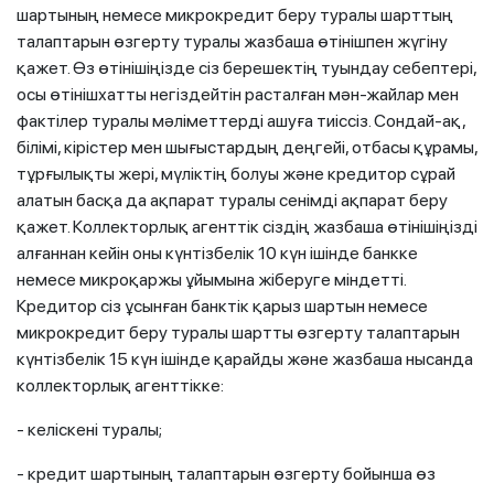
шартының немесе микрокредит беру туралы шарттың
талаптарын өзгерту туралы жазбаша өтінішпен жүгіну
қажет. Өз өтінішіңізде сіз берешектің туындау себептері,
осы өтінішхатты негіздейтін расталған мән-жайлар мен
фактілер туралы мәліметтерді ашуға тиіссіз. Сондай-ақ,
білімі, кірістер мен шығыстардың деңгейі, отбасы құрамы,
тұрғылықты жері, мүліктің болуы және кредитор сұрай
алатын басқа да ақпарат туралы сенімді ақпарат беру
қажет. Коллекторлық агенттік сіздің жазбаша өтінішіңізді
алғаннан кейін оны күнтізбелік 10 күн ішінде банкке
немесе микроқаржы ұйымына жіберуге міндетті.
Кредитор сіз ұсынған банктік қарыз шартын немесе
микрокредит беру туралы шартты өзгерту талаптарын
күнтізбелік 15 күн ішінде қарайды және жазбаша нысанда
коллекторлық агенттікке:
- келіскені туралы;
- кредит шартының талаптарын өзгерту бойынша өз