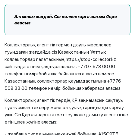
Алтыншы
жағдай
. Сіз коллекторға шағым бере
аласыз
Коллекторлық агенттіктермен даулы мәселелер
туындаған жағдайда сіз Қазақстанның Ұлттық
коллекторлар палатасының https://stop-collector.kz
сайтында өтінім қалдыра аласыз, +7707 573 00 00
телефон нөмірі бойынша байланыса аласыз немесе
Қазақстанның коллекторлар қауымдастығына +7776
508 33 00 телефон нөмірі бойынша хабарласа аласыз.
Коллекторлық агенттіктердің ҚР заңнамасын сақтауы
тұрғысынан тексеру және өз құқықтарыңызды қорғау
үшін Сіз Қаржы нарығын реттеу және дамыту агенттігіне
өтінішпен жүгіне аласыз:
- жазбаша түрде мына мекенжай бойынша: А15С9Т5,