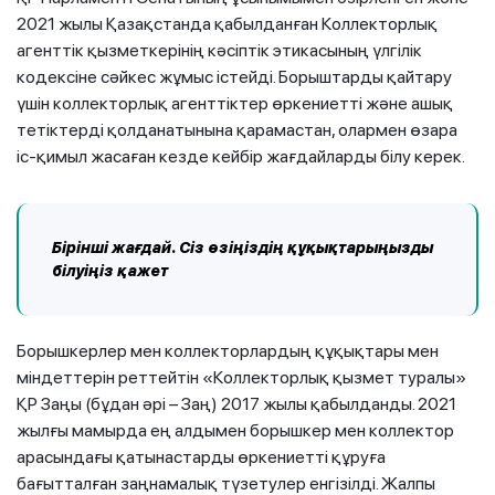
2021 жылы Қазақстанда қабылданған Коллекторлық
агенттік қызметкерінің кәсіптік этикасының үлгілік
кодексіне сәйкес жұмыс істейді. Борыштарды қайтару
үшін коллекторлық агенттіктер өркениетті және ашық
тетіктерді қолданатынына қарамастан, олармен өзара
іс-қимыл жасаған кезде кейбір жағдайларды білу керек.
Бірінші жағдай. Сіз өзіңіздің құқықтарыңызды
білуіңіз қажет
Борышкерлер мен коллекторлардың құқықтары мен
міндеттерін реттейтін «Коллекторлық қызмет туралы»
ҚР Заңы (бұдан әрі – Заң) 2017 жылы қабылданды. 2021
жылғы мамырда ең алдымен борышкер мен коллектор
арасындағы қатынастарды өркениетті құруға
бағытталған заңнамалық түзетулер енгізілді. Жалпы