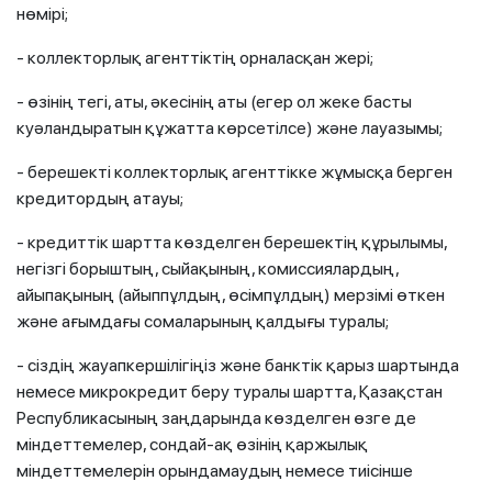
нөмірі;
- коллекторлық агенттіктің орналасқан жері;
- өзінің тегі, аты, әкесінің аты (егер ол жеке басты
куәландыратын құжатта көрсетілсе) және лауазымы;
- берешекті коллекторлық агенттікке жұмысқа берген
кредитордың атауы;
- кредиттік шартта көзделген берешектің құрылымы,
негізгі борыштың, сыйақының, комиссиялардың,
айыпақының (айыппұлдың, өсімпұлдың) мерзімі өткен
және ағымдағы сомаларының қалдығы туралы;
- сіздің жауапкершілігіңіз және банктік қарыз шартында
немесе микрокредит беру туралы шартта, Қазақстан
Республикасының заңдарында көзделген өзге де
міндеттемелер, сондай-ақ өзінің қаржылық
міндеттемелерін орындамаудың немесе тиісінше