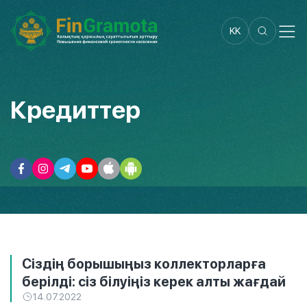
KK
Кредиттер
Сіздің борышыңыз коллекторларға
берілді: сіз білуіңіз керек алты жағдай
14.07.2022