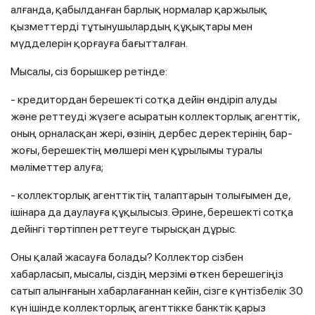
алғанда, қабылданған барлық нормалар қаржылық
қызметтерді тұтынушылардың құқықтары мен
мүдделерін қорғауға бағытталған.
Мысалы, сіз борышкер ретінде:
- кредитордан берешекті сотқа дейін өндіріп алуды
және реттеуді жүзеге асыратын коллекторлық агенттік,
оның орналасқан жері, өзінің дербес деректерінің бар-
жоғы, берешектің мөлшері мен құрылымы туралы
мәліметтер алуға;
- коллекторлық агенттіктің талаптарын толығымен де,
ішінара да даулауға құқылысыз. Әрине, берешекті сотқа
дейінгі тәртіппен реттеуге тырысқан дұрыс.
Оны қалай жасауға болады? Коллектор сізбен
хабарласып, мысалы, сіздің мерзімі өткен берешегіңіз
сатып алынғанын хабарлағаннан кейін, сізге күнтізбелік 30
күн ішінде коллекторлық агенттікке банктік қарыз