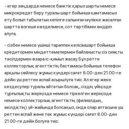
- егер заңдарда немесе банктік қарыз шарты немесе
микрокредит беру туралы шарт бойынша қамтамасыз
ету болып табылатын кепілге салынған мүлікке жасалған
шартта өзгеше көзделмесе, сот тәртібімен өндіріп
алуға;
- сізбен немесе үшінші тараппен келісімшарт бойынша
кредитормен міндеттемелермен байланысты сіз сияқты
тәсілдермен өзара іс-қимыл жасау. Бұл ретте
коллекторлық агенттіктің бастамасы бойынша телефон
арқылы сөйлесу жұмыс күндері сағат 8.00-ден 21.00-ге
дейін үш реттен аспай асырылуға тиіс. Ал егер жеке
кездесулер туралы айтатын болсақ, сіздің үйіңізде
тұрғылықты жеріңізде немесе тіркелген жеріңізде
немесе коллекторлық агенттіктің (филиалдың,
өкілдіктің) үй-жайында болсаңыз, онда олар аптасына үш
реттен аспай және тек жұмыс күндері сағат 8.00-ден
21.00-ге дейін болуға тиіс.