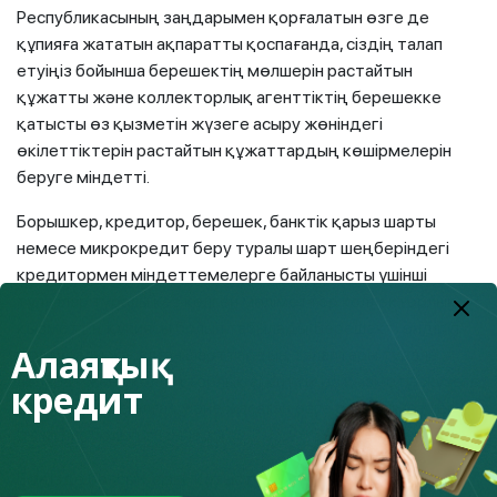
Республикасының заңдарымен қорғалатын өзге де
құпияға жататын ақпаратты қоспағанда, сіздің талап
етуіңіз бойынша берешектің мөлшерін растайтын
құжатты және коллекторлық агенттіктің берешекке
қатысты өз қызметін жүзеге асыру жөніндегі
өкілеттіктерін растайтын құжаттардың көшірмелерін
беруге міндетті.
Борышкер, кредитор, берешек, банктік қарыз шарты
немесе микрокредит беру туралы шарт шеңберіндегі
кредитормен міндеттемелерге байланысты үшінші
тұлғалар туралы кез келген мәліметтер коллекторлық
қызметтің құпиясы болып табылады. Берешекті өндіріп
Алаяқтық
алу туралы жасалған шарттардың талаптары туралы
ақпарат және коллекторлық агенттік өз қызметін жүзеге
кредит
асыру кезінде алған және жасаған өзге де мәліметтер
де құпия болып табылады.
Есіңізде болсын, сізге қатысты коллекторлық қызмет