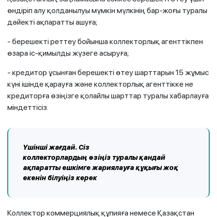
өндіріп алу қолданылуы мүмкін мүлкінің бар-жоғы туралы
дәйекті ақпаратты ашуға;
- берешекті реттеу бойынша коллекторлық агенттікпен
өзара іс-қимылды жүзеге асыруға;
- кредитор ұсынған берешекті өтеу шарттарын 15 жұмыс
күні ішінде қарауға және коллекторлық агенттікке не
кредиторға өзіңізге қолайлы шарттар туралы хабарлауға
міндеттісіз.
Үшінші
жағдай
. Сіз
коллекторлардың
өзіңіз
туралы қандай
ақпаратты ешкімге жариялауға құқығы жоқ
екенін білуіңіз керек
Коллектор коммерциялық құпияға немесе Қазақстан