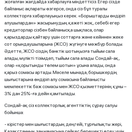
жоғалған жағдайда хабарлауға міндеттісіз. Егер сізде
байланыс ақпараты өзгерсе, онда сіз бұл туралы
коллекторға хабарлауыңыз керек. «Борыштарды өндіріп
алушылардан» жасырынудың қажеті жоқ, себебі егер
кредиторлар сізбен байланысқа шықпаса, олар
қарыздарды қайтару үшін соттарға және кейіннен жеке
сот орындаушыларына (ЖСО) жүгінуге мәжбүр болады.
Әдетте, ЖСО сіздің банктік шотыңызға тыйым сала
алады, мүлікті тізімдеп, тыйым сала алады. Сондай-ақ,
олар «қорытынды төлем шотын» ұсына алады, онда
қарыз сомасы артады. Мәселе мынада, борышкердің
шығыстарына өндіріп алу сомасына байланысты
мемлекеттік баж сомасы мен ЖСО қызметтерінің құны –
3% дан 25%-ға дейін қамтылады.
Сондай-ақ сіз коллекторлық агенттіктің сұрау салуы
бойынша:
- кірістер мен шығыстардың деңгейі, тұрғылықты жері,
Қазақстанның заңнамасына сәйкес берешекті өтеу үшін