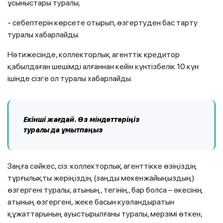
ұсыныстары туралы;
- себептерін көрсете отырып, өзгертуден бас тарту
туралы хабарлайды.
Нәтижесінде, коллекторлық агенттік кредитор
қабылдаған шешімді алғаннан кейін күнтізбелік 10 күн
ішінде сізге ол туралы хабарлайды.
Екінші
жағдай
. Өз міндеттеріңіз
туралы
да
ұмытпаңыз
Заңға сәйкес, сіз: коллекторлық агенттікке өзіңіздің
тұрғылықты жеріңіздің (заңды мекенжайыңыздың)
өзгергені туралы, атының, тегінің, бар болса – әкесінің
атының өзгергені, жеке басын куәландыратын
құжаттарының ауыстырылғаны туралы, мерзімі өткен,