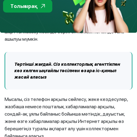
құпиясы сізге ғана, ал үшінші тұлғаға – сіздің жазбаша
Толығырақ
келісіміңіздің, оның ішінде банктік құпияны ашуға
арналған банктік қарыз шартын немесе микрокредит
беру құпиясын ашуға арналған микрокредит беру туралы
шартты жасасу кезінде берілген келісім негізінде ғана
ашылуы мүмкін.
Төртінші
жағдай
. Сіз коллекторлық агенттікпен
кез келген ыңғайлы тәсілмен өзара іс-қимыл
жасай аласыз
Мысалы, сіз телефон арқылы сөйлесу, жеке кездесулер,
жазбаша немесе пошталық хабарламалар арқылы,
сондай-ақ ұялы байланыс бойынша мәтіндік, дауыстық
және өзге хабарламалар арқылы Интернет арқылы өз
берешегіңіз туралы ақпарат алу үшін коллектормен
байланыса аласыз.