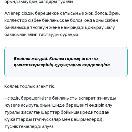
орындамаудың салдары туралы.
Ал егер сіздің берешекке қатысыңыз жоқ болса, бірақ
коллектор сізбен байланысқан болса, онда оны сізбен
байланысқа түспеуін және нөміріңізді қоңырау шалу
базасынан алып тастауды сұраңыз.
Бесінші
жағдай
. Коллекторлық агенттік
қызметкерлерінің құқықтарын зер
делеңіз
з
Коллекторлық агенттік:
- сіздің берешегіңізге байланысты ақпарат жинауды
жүзеге асыруға, оның ішінде берешекті өндіріп алу
туралы жасалған шарттар бойынша кредитордан
құжаттарды (түпнұсқалар мен көшірмелерді),
түсініктемелерді алуға;