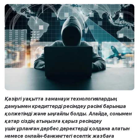
Қазіргі уақытта заманауи технологиялардың
дамуымен кредиттерді ресімдеу рәсімі барынша
қолжетімді және ыңғайлы болды. Алайда, сонымен
қатар сіздің атыңызға қарыз ресімдеу
үшін
ұрланған дербес деректерді қолдан
а алатын
немесе онлайн-
банкингтегі
есептік жазбаға