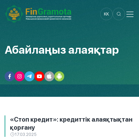
KK
Абайлаңыз алаяқтар
«Стоп кредит»: кредиттік алаяқтықтан
қорғану
17.03.2025