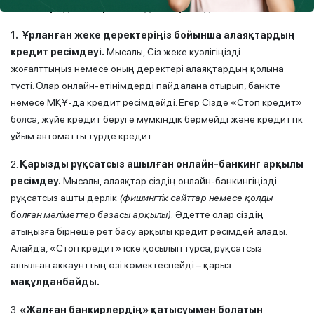
«Стоп кредит» сервисі неден қорғайды?
1.
Ұрланған жеке деректеріңіз бойынша алаяқтардың
кредит ресімдеуі.
Мысалы, Сіз жеке куәлігіңізді
жоғалттыңыз немесе оның деректері алаяқтардың қолына
түсті. Олар онлайн-өтінімдерді пайдалана отырып, банкте
немесе МҚҰ-да кредит ресімдейді. Егер Сізде «Стоп кредит»
болса, жүйе кредит беруге мүмкіндік бермейді және кредиттік
ұйым автоматты түрде кредит
2.
Қарызды рұқсатсыз ашылған онлайн-
банкинг
арқылы
ресімдеу.
Мысалы, алаяқтар сіздің онлайн-банкингіңізді
рұқсатсыз ашты дерлік
(
фишингтік
сайттар немесе қолды
болған мәліметтер базасы арқылы).
Әдетте олар сіздің
атыңызға бірнеше рет басу арқылы кредит ресімдей алады.
Алайда, «Стоп кредит» іске қосылып тұрса, рұқсатсыз
ашылған аккаунттың өзі көмектеспейді – қарыз
мақұлданбайды.
3.
«Жалған банкирлердің» қатысуымен болатын