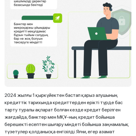
2024 жылғы 1 қыркүйектен бастап қарыз алушының
кредиттік тарихында кредиттерден ерікті түрде бас
тарту туралы ақпарат болған кезде кредит берілген
жағдайда, банктер мен МҚҰ-ның кредит бойынша
берешекті есептен шығару міндеті бойынша заңнамалық
түзетулер қолданысқа енгізілді. Яғни, егер азамат