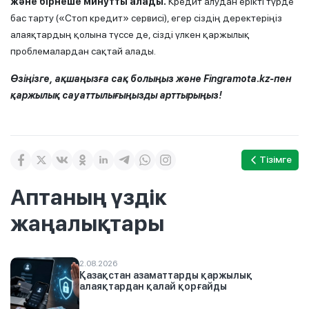
және бірнеше минутты алады.
Кредит алудан ерікті түрде
бас тарту («Стоп кредит» сервисі), егер сіздің деректеріңіз
алаяқтардың қолына түссе де, сізді үлкен қаржылық
проблемалардан сақтай алады.
Өзіңізге, ақшаңызға сақ болыңыз және Fingramota.kz-пен
қаржылық сауаттылығыңызды арттырыңыз!
Тізімге
Аптаның үздік
жаңалықтары
2.08.2026
Қазақстан азаматтарды қаржылық
алаяқтардан қалай қорғайды