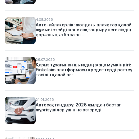
4.08.2026
Авто-айлакерлік: жолдағы алаяқтар қалай
жұмыс істейді және сақтандыру неге сіздің
қорғаныңыз бола ал...
26.07.2026
Қарыз тұзағынан шығудың жаңа мүмкіндігі:
Finkelisim платформасы кредиттерді реттеу
тәсілін қалай өзг...
21.01.2026
Автосақтандыру: 2026 жылдан бастап
жүргізушілер үшін не өзгереді