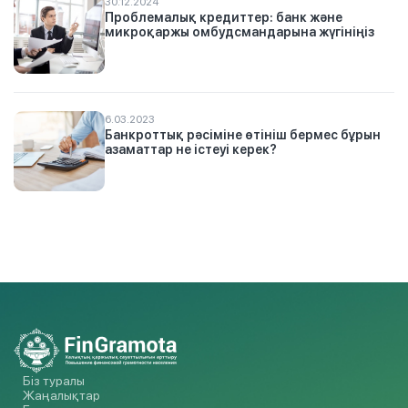
30.12.2024
Проблемалық кредиттер: банк және
микроқаржы омбудсмандарына жүгініңіз
6.03.2023
Банкроттық рәсіміне өтініш бермес бұрын
азаматтар не істеуі керек?
Біз туралы
Жаңалықтар