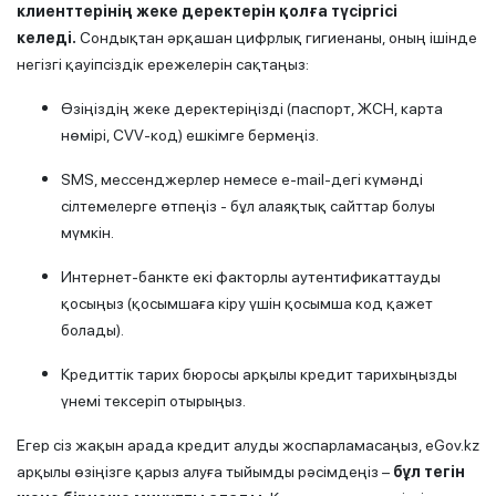
клиенттерінің жеке деректерін қолға түсіргісі
келеді.
Сондықтан әрқашан цифрлық гигиенаны, оның ішінде
негізгі қауіпсіздік ережелерін сақтаңыз:
Өзіңіздің жеке деректеріңізді (паспорт, ЖСН, карта
нөмірі, CVV-код) ешкімге бермеңіз.
SMS, мессенджерлер немесе e-mail-дегі күмәнді
сілтемелерге өтпеңіз - бұл алаяқтық сайттар болуы
мүмкін.
Интернет-банкте екі факторлы аутентификаттауды
қосыңыз (қосымшаға кіру үшін қосымша код қажет
болады).
Кредиттік тарих бюросы арқылы кредит тарихыңызды
үнемі тексеріп отырыңыз.
Егер сіз жақын арада кредит алуды жоспарламасаңыз, eGov.kz
арқылы өзіңізге қарыз алуға тыйымды рәсімдеңіз –
бұл тегін