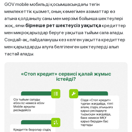
GOV mobile мобильді қосымшасындағы тегін
мемлекеттік қызмет, оның көмегімен азаматтар өз
атына қолданылу саны мен мерзімі бойынша шектеулері
жоқ, яғни
бірнеше рет шектеусіз
уақытқа
кредиттер
мен микроқарыздар беруге уақытша тыйым сала алады.
Сондай-ақ, пайдаланушы кез келген уақытта кредиттер
мен қарыздарды алуға белгіленген шектеулерді алып
тастай алады.