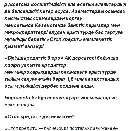
рұқсатсыз
қолжетімділікті
ала алатын алаяқтардың
да белсенділігі қатар өсуде. Азаматтарды осындай
қылмыстық схемалардан қорғау
мақсатында
Қазақстанда
банктік қарыздар мен
микрокредиттерді алудан ерікті түрде бас тартуға
мүмкіндік беретін «Стоп кредит» мемлекеттік
қызметі енгізілді.
«Бірінші кредиттік бюро» АҚ деректері бойынша
қазіргі уақытта
кредиттер
мен
микроқарыздарды
ресімдеуге ерікті түрде
тыйым салуға
өтінім
беріп,
1,6 млн
қазақстандық
осы мүмкіндікті дербес қолдана алды.
Fingramota.kz
бұл сервистің артықшылықтарын
еске салады.
«Стоп кредит»
дегеніміз не
?
«Стоп кредит» — бұл eGov.kz порталындағы және е-