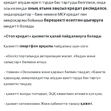
кредит алудан ерікті түрде бас тартуды белгілесе, онда
осы кезеңде
оның атына заңсыз кредит ресімделсе
,
онда кредитор – банк немесе МҚҰ кредит пен
микроқаржы бойынша
берешекті есептен шығаруға
міндетті болады.
«Стоп кредит»
қызметін қалай пайдалануға болады
Қызметті
смартфон арқылы
пайдалану үшін
сізге:
- eGov.kz порталында авторизация жасап, «Кеден және
салықтар» бөліміне өтіңіз;
- тізімнен «Экономика және қаржы» бөлімін таңдап, «Банктік
қарыздар, микрокредиттер алудан ерікті түрде бас тарту»
қызметін таңдау;
- қажетті жолды толтырып, ЭЦҚ көмегімен өтінімге қол қою;
- қызмет нәтижесімен Жеке кабинетте танысу
қажет.