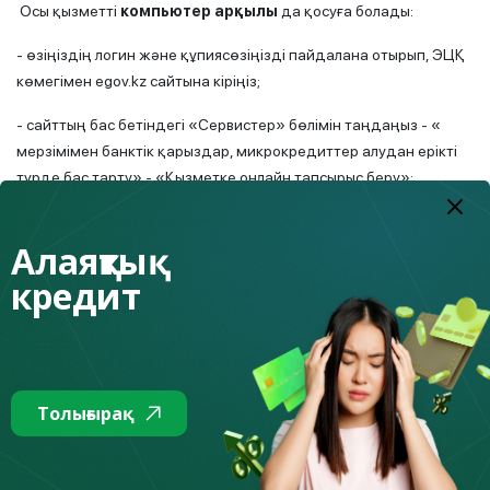
Осы қызметті
компьютер арқылы
да қосуға болады:
- өзіңіздің логин және құпиясөзіңізді пайдалана отырып, ЭЦҚ
көмегімен egov.kz сайтына кіріңіз;
- сайттың бас бетіндегі «Сервистер» бөлімін таңдаңыз - «
мерзімімен банктік қарыздар, микрокредиттер алудан ерікті
түрде бас тарту» - «Қызметке онлайн тапсырыс беру»;
- барлық міндетті жолды толтырыңыз және ЭЦҚ арқылы
Алаяқтық
өтінімге қол қойыңыз.
кредит
Бұрын белгіленген шектеулерді алып тастау үшін
пайдаланушыға
:
- «Банктік қарыздар, микрокредиттер алудан ерікті түрде бас
тарту» қызметін таңдау;
Толығырақ
- «Шығып кеткіңіз келе ме?» сұрағына «Иә» деп жауап беріп,
қол қоюдың қолжетімді әдістерінің бірімен қол қою
қажет.