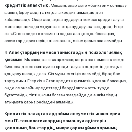
кредиттік алаяқтық.
Мысалы, олар сізге «банктен» қоңырау
шалып, біреу сіздің атыңызға кредит алмақшы деп
хабарласады. Олар сізді ақша аударуға немесе кредит алуға
және ақшаңызды «қауіпсіз шотқа аударуға» сендіреді. Егер
сіз «Стоп кредит» қызметін алдын ала қосқан болсаңыз,
алаяқтар деректеріңізді алғанның өзіне қарыз ала алмайды.
4.
Алаяқтардың немесе таныстардың психологиялық
қысымы.
Мысалы, сізге «қаржылық кеңесші» немесе «тиімді
бизнес» деген сылтаумен кредит алуға көндіретін досыңыз
қоңырау шалды делік. Сіз мұны істегіңіз келмейді, бірақ бас
тарту қиын. Егер сіз «Стоп кредит» қызметін қосқан болсаңыз,
онда ол онлайн-кредиттерді беруді автоматты түрде
бұғаттайды, тіпті қысым болған жағдайда да ешкім сіздің
атыңызға қарыз рәсімдей алмайды.
Кредиттік алаяқтар әрдайым әлеуметтік инженерия
мен IT-технологиялардың заманауи әдістерін
қолданып, банктердің,
микроқаржы
ұйымдарының