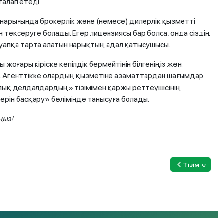
алап етеді.
нарығында брокерлік және (немесе) дилерлік қызметті
ексеруге болады. Егер лицензиясы бар болса, онда сіздің
ауапқа тарта алатын нарықтың адал қатысушысы.
жоғары кіріске кепілдік бермейтінін білгеніңіз жөн.
ы. Агенттікке олардың қызметіне азаматтардан шағымдар
ялық делдалдардың» тізімімен қаржы реттеушісінің
рін басқару» бөлімінде танысуға болады.
ңыз!
Тізімге