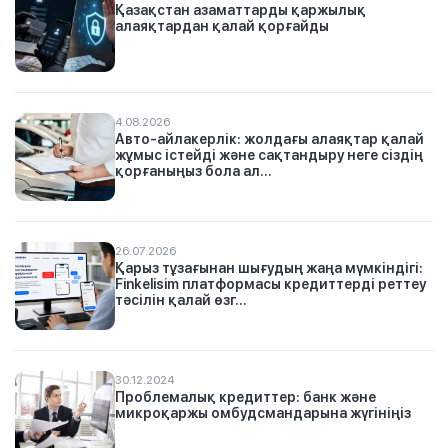
Қазақстан азаматтарды қаржылық
алаяқтардан қалай қорғайды
4.08.2026
Авто-айлакерлік: жолдағы алаяқтар қалай
жұмыс істейді және сақтандыру неге сіздің
қорғаныңыз бола ал...
26.07.2026
Қарыз тұзағынан шығудың жаңа мүмкіндігі:
Finkelisim платформасы кредиттерді реттеу
тәсілін қалай өзг...
30.12.2024
Проблемалық кредиттер: банк және
микроқаржы омбудсмандарына жүгініңіз