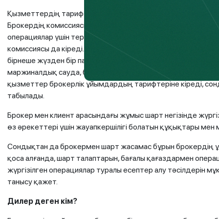
Қызметтердің тарифтері брокерлік компаниялардың сайтт
Брокердің комиссиясына мәміле үшін комиссия, депозитари
операциялар үшін терминалды және пайдаланғаны үшін ком
комиссиясы да кіреді. Әдетте, көрсетілген комиссиялар мә
бірнеше жүзден бір пайызын құрайды. Брокердің қосымша
маржиналдық сауда, басқа да консультациялық қызметтер ж
қызметтер брокерлік ұйымдардың тарифтеріне кіреді, сон
табылады.
Брокер мен клиент арасындағы жұмыс шарт негізінде жүргіз
өз әрекеттері үшін жауапкершілігі болатын құқықтары мен
Сондықтан да брокермен шарт жасамас бұрын брокердің ұ
қоса алғанда, шарт талаптарын, бағалы қағаздармен операц
жүргізілген операциялар туралы есептер алу тәсілдерін мұ
танысу қажет.
Дилер деген кім?