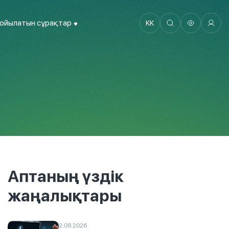
қойылатын сұрақтар
KK
Аптаның үздік
жаңалықтары
2.08.2026