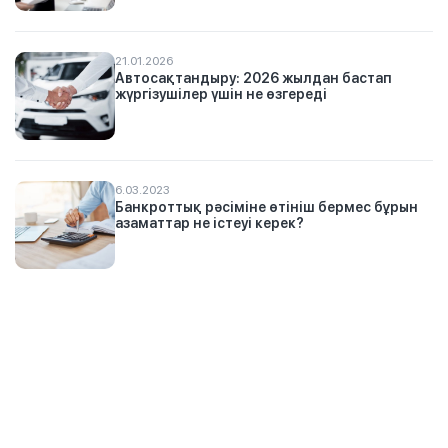
21.01.2026
Автосақтандыру: 2026 жылдан бастап
жүргізушілер үшін не өзгереді
6.03.2023
Банкроттық рәсіміне өтініш бермес бұрын
азаматтар не істеуі керек?