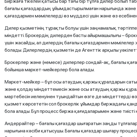
Биржаға тікелей қатысы бар тағы бір тұлға дилер болып та
бағалы қағаздардың ұйымдастырылмаған нарығында және 
қағаздармен мәмілелерді өз мүддесі үшін және өз есебінен
Дилер қызметінің тұрақты болуы үшін заңнамалық тәртіппен
міндетті. Брокердің дилерден басты айырмашылығы – броке
үшін жасайды, ал дилердің бағалы қағаздармен мәмілелер 
болады. Дилерлердің қызметін де Агенттік арқылы уәкілетт
Брокерлер және (немесе) дилерлер сондай-ақ, бағалы қа
бойынша маркет-мейкерлер бола алады.
Маркет-мейкер – бұл осы атаудың қаржы құралдарын сатып 
және қолдау міндеттемесін және осы атаудың қаржы құра
мәртебесін иеленуінен туындайтын өзге де міндеттерді өз
қызмет көрсететін сол брокерлік ұйымдар биржадағы қанд
бола алады. Бұл процесс биржа қағидаларымен және тиісті
Андеррайтер – бағалы қағаздар шығаратын заңды тұлғалар
нарығына кәсіби қатысушы. Бағалы қағаздар шығару процес