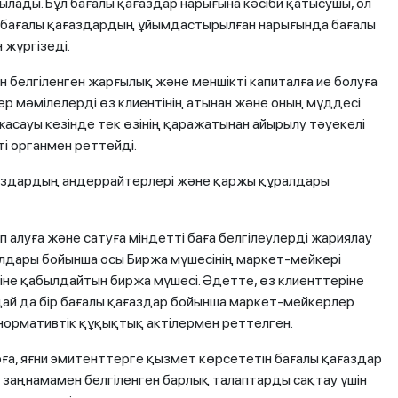
былады. Бұл бағалы қағаздар нарығына кәсіби қатысушы, ол
бағалы қағаздардың ұйымдастырылған нарығында бағалы
 жүргізеді.
 белгіленген жарғылық және меншікті капиталға ие болуға
р мәмілелерді өз клиентінің атынан және оның мүддесі
жасауы кезінде тек өзінің қаражатынан айырылу тәуекелі
і органмен реттейді.
ғаздардың андеррайтерлері және қаржы құралдары
алуға және сатуға міндетті баға белгілеулерді жариялау
лдары бойынша осы Биржа мүшесінің маркет-мейкері
іне қабылдайтын биржа мүшесі. Әдетте, өз клиенттеріне
ай да бір бағалы қағаздар бойынша маркет-мейкерлер
 нормативтік құқықтық актілермен реттелген.
ға, яғни эмитенттерге қызмет көрсететін бағалы қағаздар
і заңнамамен белгіленген барлық талаптарды сақтау үшін