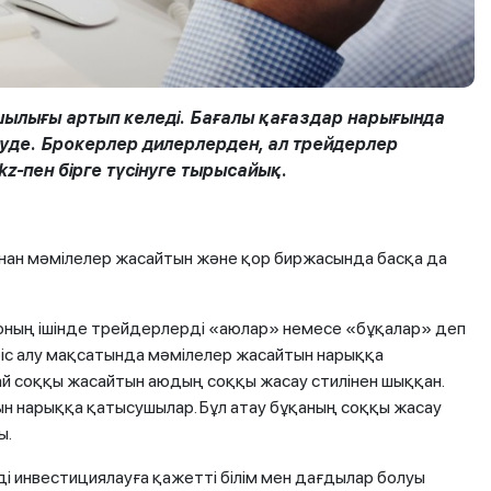
ылығы артып келеді. Бағалы қағаздар нарығында
суде.
Брокерлер дилерлерден, ал трейдерлер
kz-пен бірге түсінуге тырысайық.
ынан мәмілелер жасайтын және қор биржасында басқа да
 оның ішінде трейдерлерді «аюлар» немесе «бұқалар» деп
ріс алу мақсатында мәмілелер жасайтын нарыққа
й соққы жасайтын аюдың соққы жасау стилінен шыққан.
тын нарыққа қатысушылар. Бұл атау бұқаның соққы жасау
ы.
ді инвестициялауға қажетті білім мен дағдылар болуы