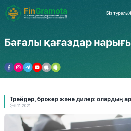
Біз туралы
Ж
Бағалы қағаздар нарығ
Трейдер, брокер және дилер: олардың 
5.11.2021