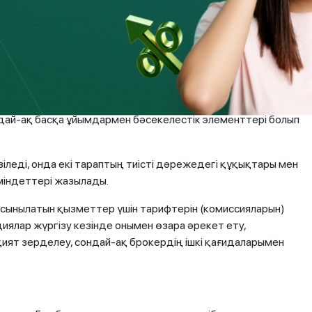
арында жарияланады. Брокер комиссияны не үшін алады?
йдің қызметтері, шотқа қызмет көрсетілгені, биржадағы
иссиялық алым кіреді. Оның комиссиясына биржаның өз
міле сомасының бірнеше оннан бір, кейбір жағдайларда
 қызметтеріне талдамалық болжамдар мен есептер,
әне т.б. жатады. Қызмет көрсету сапасы мен көрсетілетін
дай-ақ басқа ұйымдармен бәсекелестік элементтері болып
іледі, онда екі тараптың тиісті дәрежедегі құқықтары мен
 міндеттері жазылады.
сынылатын қызметтер үшін тарифтерін (комиссияларын)
иялар жүргізу кезінде онымен өзара әрекет ету,
қият зерделеу, сондай-ақ брокердің ішкі қағидаларымен