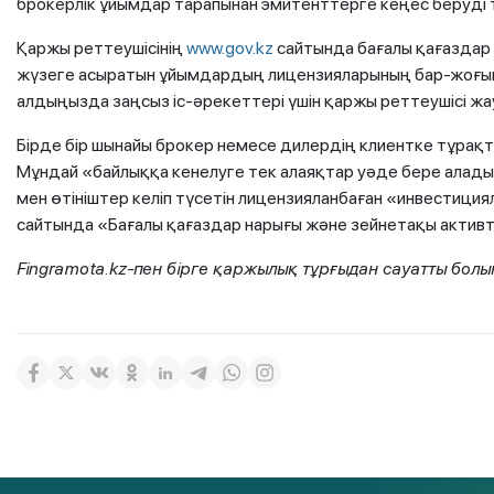
брокерлік ұйымдар тарапынан эмитенттерге кеңес беруді т
Қаржы реттеушісінің
www.gov.kz
сайтында бағалы қағаздар 
жүзеге асыратын ұйымдардың лицензияларының бар-жоғын т
алдыңызда заңсыз іс-әрекеттері үшін қаржы реттеушісі ж
Бірде бір шынайы брокер немесе дилердің клиентке тұрақты 
Мұндай «байлыққа кенелуге тек алаяқтар уәде бере алад
мен өтініштер келіп түсетін лицензияланбаған «инвестици
сайтында «Бағалы қағаздар нарығы және зейнетақы активте
Fingramota.kz-пен бірге қаржылық тұрғыдан сауатты болы