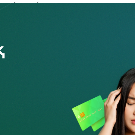
шешім қабылдамас бұрын, нарыққа қатысушы нарықтағы
жүзеге асыратын адам, яғни биржада бағалы қағаздарды
 бағалы қағаздарды сатуға мүдделі адам, оның ішінде
 Брокер клиенттің тапсырмасы бойынша, оның есебінен
және биржаның сауда-саттық жүйесіне тікелей қол
рлығының заңды тетіктер шеңберінде және тапсырыс
ердің қызметін сипаттайтын міндеттерді шешу осы
пектілері және оларда мәмілелер жасау саласындағы
н да, экономикалық тұрғыдан да айтарлықтай жоғары
әрі – Агенттік) бағалы қағаздар нарығында кәсіби қызметті
нттерден өзінің комиссиялық сыйақыларын, яғни әр