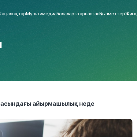
аңалықтар
Мультимедиа
Балаларға арналған
Қызметтер
Жиі 
ы
арасындағы айырмашылық неде