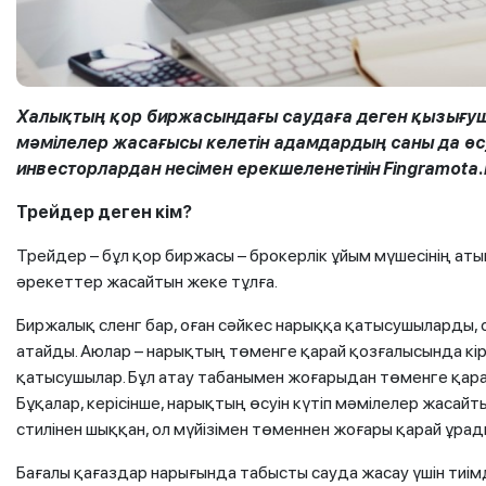
Халықтың қор биржасындағы саудаға деген қызығуш
мәмілелер жасағысы келетін адамдардың саны да ө
инвесторлардан несімен ерекшеленетінін
Fingramota.
Т
рейдер
деген кім
?
Трейдер – бұл қор биржасы – брокерлік ұйым мүшесінің ат
әрекеттер жасайтын жеке тұлға.
Биржалық сленг бар, оған сәйкес нарыққа қатысушыларды,
атайды. Аюлар – нарықтың төменге қарай қозғалысында кі
қатысушылар. Бұл атау табанымен жоғарыдан төменге қара
Бұқалар, керісінше, нарықтың өсуін күтіп мәмілелер жасай
стилінен шыққан, ол мүйізімен төменнен жоғары қарай ұрад
Бағалы қағаздар нарығында табысты сауда жасау үшін тиім