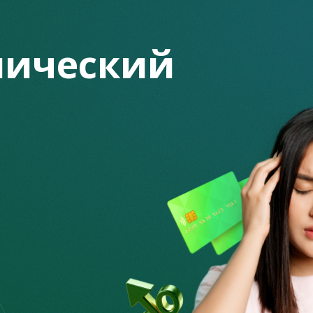
к Китая в Алматы"
ический
анк Казахстана"
к"