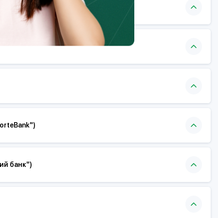
orteBank")
ий банк")