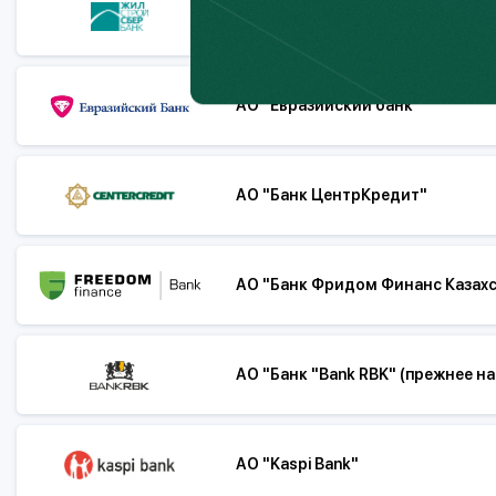
АО «Жилищный строительный сб
АО "Евразийский банк"
АО "Банк ЦентрКредит"
АО "Банк Фридом Финанс Казахст
АО "Банк "Bank RBK" (прежнее 
АО "Kaspi Bank"