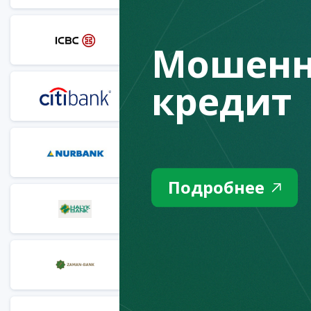
АО "Торгово-промышленный Бан
Мошенн
кредит
АО "Ситибанк Казахстан"
АО "Нурбанк"
Подробнее
АО "Народный сберегательный б
АО "Исламский банк "Заман-Бан