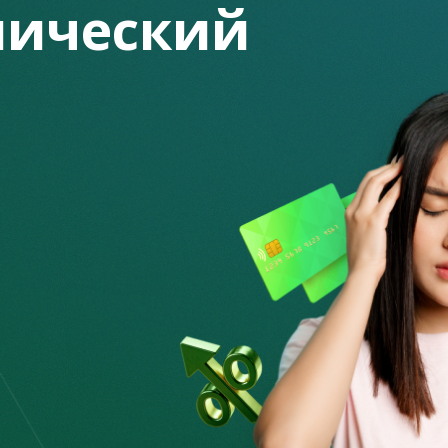
ический
елы и последние публикации в наших рубриках, будем рады вашему
о желаете оставить предложение касательно работы сайта, или у В
g.kz
04.08.2026
918
Автоподставы: как работают
тает
мошенники на дорогах и
почему стр...
28.07.2026
654
ью
Как Казахстан помогает
там:
гражданам справляться с
долговой нагр...