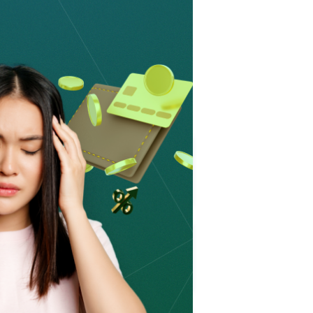
 прибыванию на сайте :-)
ас прочие вопросы, пожалуйста
02.08.2026
867
Как Казахстан защищает
граждан от финансовых
мошенников
26.07.2026
2534
Конец долговой спирали: как
новая платформа Finkelisim
меняе...