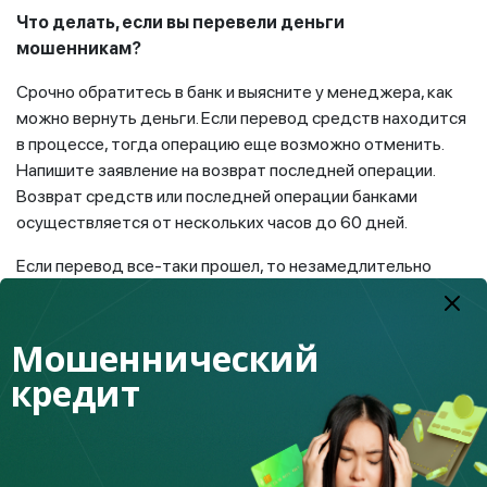
Что делать, если вы перевели деньги
мошенникам?
Срочно обратитесь в банк и выясните у менеджера, как
можно вернуть деньги. Если перевод средств находится
в процессе, тогда операцию еще возможно отменить.
Напишите заявление на возврат последней операции.
Возврат средств или последней операции банками
осуществляется от нескольких часов до 60 дней.
Если перевод все-таки прошел, то незамедлительно
обратитесь в правоохранительные органы. В случае
признания вас потерпевшими, вы вправе в соответствии
со статьей 9 ГК РК обратиться с исковым заявлением в
Мошеннический
суд на мошеннические действия третьих лиц.
кредит
Также знайте, что технические платежи банков хорошо
защищены. Основной упор мошенники делают не на взлом
технической безопасности банков, а на доверчивости