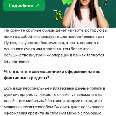
граждан. Подключите SMS или push-оповещения, чтобы
Подробнее
отследить все операции по счетам. Так вы сможете
оперативно отреагировать на действия мошенников, а
время в этом случае очень важно.
Не храните крупные суммы денег на карте, которую вы
носите с собой и используете для повседневных трат.
Лучше, в случае необходимости, делать перевод с
основного счета или депозита, тем более что
большинство внутренних операций в банках являются
бесплатными.
Что делать, если мошенники оформили на вас
фиктивные кредиты?
Если ваши персональные и платежные данные попали в
руки киберпреступников, то они могут взломать ваш
онлайн- или мобильный банкинг и оформить кредиты
мошенническим способом. Выявить факт незаконного
оформления кредита на свое имя можно с помощью