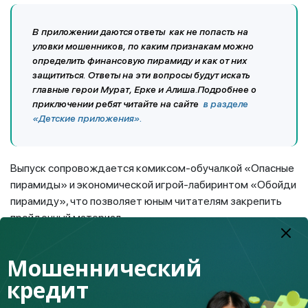
В приложении даются ответы как не попасть на
уловки мошенников, по каким признакам можно
определить финансовую пирамиду и как от них
защититься. Ответы на эти вопросы будут искать
главные герои Мурат, Ерке и Алиша.Подробнее о
приключении ребят читайте на сайте
в разделе
«Детские приложения».
Выпуск сопровождается комиксом-обучалкой «Опасные
пирамиды» и экономической игрой-лабиринтом «Обойди
пирамиду», что позволяет юным читателям закрепить
пройденный материал.
Напомним, что детский финансовый детектив выходит на
Мошеннический
государственном и русском языках в республиканских
газетах «Дружные ребята» и «Улан» при поддержке
кредит
Агентства РК по регулированию и развитию финансового