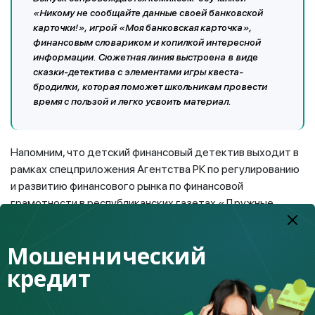
«Никому не сообщайте данные своей банковской
карточки!», игрой «Моя банковская карточка»,
финансовым словариком и копилкой интересной
информации. Сюжетная линия выстроена в виде
сказки-детектива с элементами игры квеста-
бродилки, которая поможет школьникам провести
время с пользой и легко усвоить материал.
Напомним, что детский финансовый детектив выходит в
рамках спецприложения Агентства РК по регулированию
и развитию финансового рынка по финансовой
грамотности в республиканских газетах «Дружные
ребята» и «Улан». Он рассчитан на детей младшего и
среднего школьного возраста. Все выпуски детектива
Мошеннический
представлены на сайте
, в разделе
www.fingramota.kz
кредит
«Детские приложения», на казахском и русском языках.
Подробнее читайте в разделе «Детские приложения»