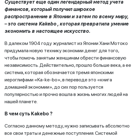
Существует еще один легендарный метод учета
финансов, который получил широкое
распространение в Японии и затем по всему миру,
– э
то система
Kakebo
, которая превратила умение
экономить в настоящее искусство.
В далеком 1904 году журналист из Японии Хани Мотоко
придумала новую технику экономии денег для того,
чтобы помочь занятым женщинам обрести финансовую
независимость. Действительно, прошло больше века, а ее
система, которая обозначается тремя японскими
иероглифами «Ka-ke-bo», в переводе это «книга
домашней экономии», до сих пор пользуется
популярностью и прочно вошла в жизнь многих людей на
нашей планете.
В чем суть
Kakebo
?
Согласно данному методу, нужно записывать абсолютно
все свои траты и денежные поступления. Системой