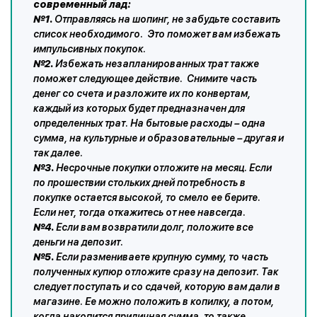
современный лад:
№1.
Отправляясь на шопинг, не забудьте составить
список необходимого. Это поможет вам избежать
импульсивных покупок.
№2.
Избежать незапланированных трат также
поможет следующее действие. Снимите часть
денег со счета и разложите их по конвертам,
каждый из которых будет предназначен для
определенных трат. На бытовые расходы – одна
сумма, на культурные и образовательные – другая и
так далее.
№3.
Несрочные покупки отложите на месяц. Если
по прошествии стольких дней потребность в
покупке остается высокой, то смело ее берите.
Если нет, тогда откажитесь от нее навсегда.
№4.
Если вам возвратили долг, положите все
деньги на депозит.
№5.
Если размениваете крупную сумму, то часть
полученных купюр отложите сразу на депозит. Так
следует поступать и со сдачей, которую вам дали в
магазине. Ее можно положить в копилку, а потом,
когда накопится приличная сумма, то также