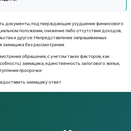
ить документы, подтверждающие ухудшение финансового
циальном положении, снижение либо отсутствия доходов,
ельства и другое. Непредставление запрашиваемых
я заемщика без рассмотрения.
мотрения обращения, с учетом таких факторов, как
собность) заемщика, единственность залогового жилья,
тупления просрочки.
едоставить заемщику ответ:
оговора;
оговора;
ричин.