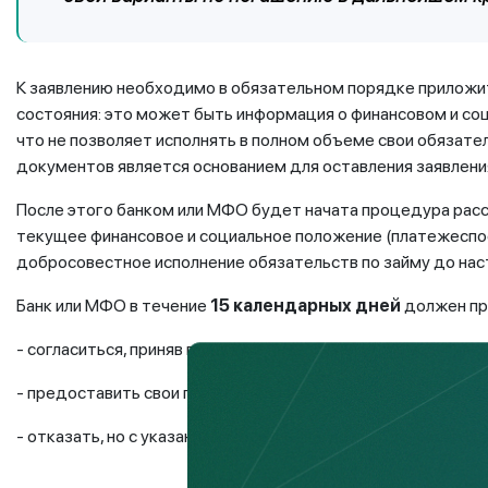
К заявлению необходимо в обязательном порядке прилож
состояния: это может быть информация о финансовом и со
что не позволяет исполнять в полном объеме свои обязат
документов является основанием для оставления заявлени
После этого банком или МФО будет начата процедура расс
текущее финансовое и социальное положение (платежеспо
добросовестное исполнение обязательств по займу до нас
Банк или МФО в течение
15 календарных дней
должен пр
- согласиться, приняв предложенные изменения в условия д
- предоставить свои предложения по изменению условий д
- отказать, но с указанием мотивированного обоснования п