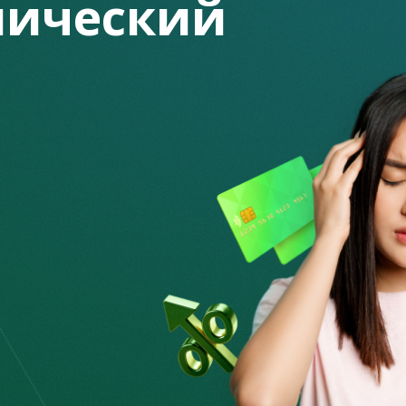
ический
ний в условия договора займа
награждения по договору займа;
) вознаграждению;
 или очередности погашения задолженности, в
оритетном порядке;
или) вознаграждения, отменой неустойки
вязанных с обслуживанием банковского займа;
м недвижимого имущества, являющегося
я обязательства по договору займа путем
й отдельные виды банковских операций)
егося предметом ипотеки, с передачей