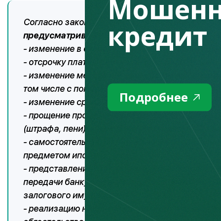
Мошенн
Согласно законодательству,
внесение измене
кредит
предусматривает следующее:
- изменение в сторону уменьшения ставки воз
- отсрочку платежа по основному долгу и (или
- изменение метода погашения задолженности
том числе с погашением основного долга в при
Подробнее
- изменение срока займа;
- прощение просроченного основного долга и (
(штрафа, пени), комиссий и иных платежей, с
- самостоятельную реализацию залогодателе
предметом ипотеки;
- представление отступного взамен исполнени
передачи банку (организации, осуществляюще
залогового имущества;
- реализацию недвижимого имущества, являющ