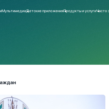
и
Мультимедиа
Детские приложения
Продукты и услуги
Часто 
раждан