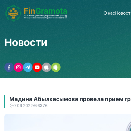
О нас
Новост
Новости
Мадина Абылкасымова провела прием г
7.09.2022
6376