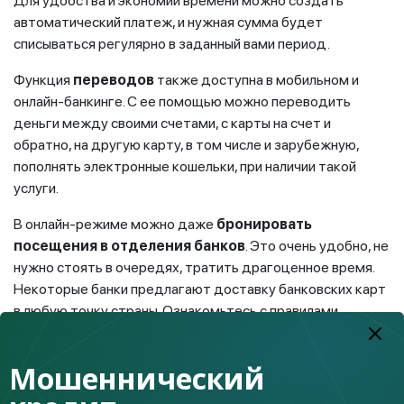
Для удобства и экономии времени можно создать
автоматический платеж, и нужная сумма будет
списываться регулярно в заданный вами период.
Функция
переводов
также доступна в мобильном и
онлайн-банкинге. С ее помощью можно переводить
деньги между своими счетами, с карты на счет и
обратно, на другую карту, в том числе и зарубежную,
пополнять электронные кошельки, при наличии такой
услуги.
В онлайн-режиме можно даже
бронировать
посещения в отделения банков
. Это очень удобно, не
нужно стоять в очередях, тратить драгоценное время.
Некоторые банки предлагают доставку банковских карт
в любую точку страны. Ознакомьтесь с правилами,
возможностями и тарифами банка, чтобы выбрать себе
наиболее подходящие.
Мошеннический
Одной из удобных функций мобильного и онлайн-