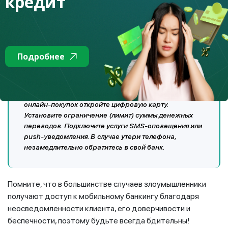
кредит
банкинга является проверка штрафов за нарушение ПДД
и получение информации о другой задолженности.
Достаточно ввести свой ИИН и, в случае наличия
штрафов, их можно оплатить в режиме онлайн.
Подробнее
Но нужно соблюдать меры безопасности
!
Никому
не сообщайте полные реквизиты своей карты. Для
онлайн-покупок откройте цифровую карту.
Установите ограничение (лимит) суммы денежных
переводов. Подключите услуги SMS-оповещения или
push-уведомления. В случае утери телефона,
незамедлительно обратитесь в свой банк.
Помните, что в большинстве случаев злоумышленники
получают доступ к мобильному банкингу благодаря
неосведомленности клиента, его доверчивости и
беспечности, поэтому будьте всегда бдительны!