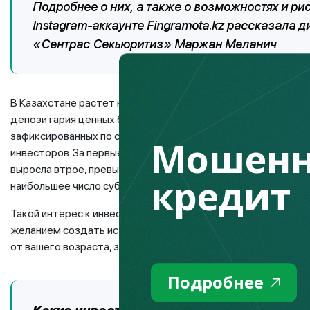
Подробнее о них, а также о возможностях и ри
Instagram-аккаунте Fingramota.kz рассказала 
«Сентрас Секьюритиз» Маржан Меланич
В Казахстане растет количество субсчетов инвесторов, з
депозитария ценных бумаг). Так, за первое полугодие их чис
зафиксированных по состоянию на 1 января текущего года
Мошенн
инвесторов. За первые шесть месяцев 2022 года доля влад
выросла втрое, превысив показатель в 70 тыс. человек. Те
кредит
наибольшее число субсчетов держателей – физлиц делят г. 
Такой интерес к инвестициям на фондовой бирже можно об
желанием создать источники пассивного дохода, то есть д
от вашего возраста, здоровья и работоспособности.
Подробнее