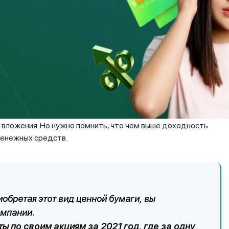
ествуют?
лучения прибыли. Они дают возможность получать пассивный
ь один раз вложил и получаешь прибыль постоянно.
одушкой безопасности, в случае потери источника
 фондового рынка. К примеру, акции, облигации. Их
ее финансовых показателей и т.д. Инвестируя в ценные
и вложения. Но нужно помнить, что чем выше доходность
денежных средств.
иобретая этот вид ценной бумаги, вы
омпании.
ы по своим акциям за 2021 год, где за одну