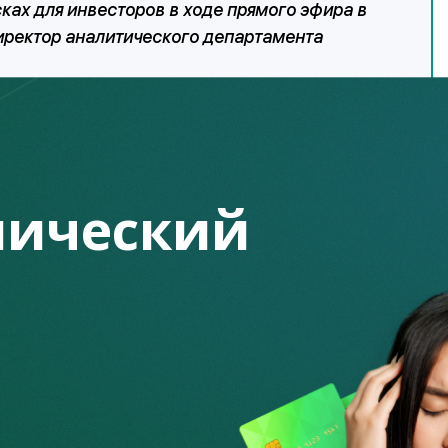
сках для инвесторов в ходе прямого эфира в
директор аналитического департамента
арегистрированных в системе учета KCSD (Центрального
ло превысило 367, 6 тыс., что на 64 % больше показателей,
. При этом продолжает расти доля молодых розничных
ический
ельцев брокерских счетов в возрасте от 18 до 24 лет
рриториальное лидерство – за Алматы (22 %). Следом
Нур-Султан (10 %) и Туркестанская область (9 %).
ъяснить ростом финансовой грамотности казахстанцев и
енег, которые регулярно поступают к вам, вне зависимости