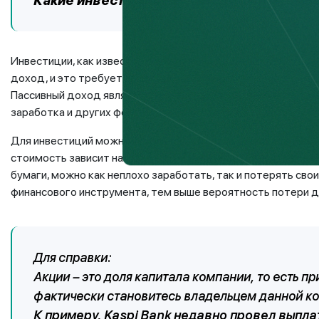
Какие инвестиционные инструменты сущ
Инвестиции, как известно, это вложение денег с целью по
доход, и это требует вашего минимального участия, то ест
Пассивный доход является также своего рода финансовой п
заработка и других форс-мажорных ситуаций.
Для инвестиций можно использовать различные инструменты
стоимость зависит напрямую от компании, их выпустившей, 
бумаги, можно как неплохо заработать, так и потерять сво
финансового инструмента, тем выше вероятность потери 
Для справки:
Акции – это доля капитала компании, то есть пр
фактически становитесь владельцем данной к
К примеру, Kaspi Bank недавно провел выплат