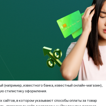
зуя номер телефона другого человека (подмена
рудника реальной компании, чтобы вызвать доверие. Самое
телефонного разговора.
и и просят продиктовать личные данные для перевода
м секретного кода из SMS-сообщения банка. С помощью этой
могут оформить на клиента онлайн-займ на крупную сумму.
пароли и какую-либо идентификационную информацию от
е вы никогда не делали, это может быть одним из
ации таких атак.
(например, известного банка, известный онлайн-магазин),
мую стилистику оформления.
х сайтов, в котором указывают способы оплаты за товар