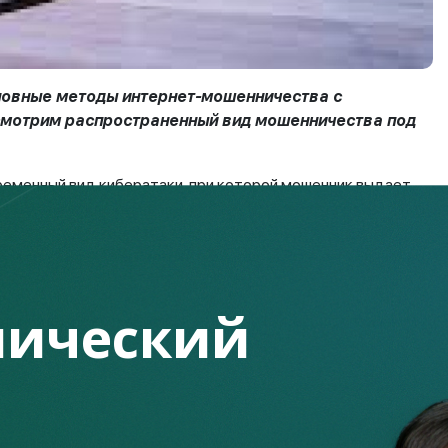
новные методы интернет-мошенничества с
смотрим распространенный вид мошенничества под
современный вид кибератаки, при которой мошенник выдает
жным данным или информации. Действие может происходить
 текстовые сообщения, коммуникационные сети. Другими
енника с целью маскировки под другим именем, человеком,
ический
твий, целью которых является получение доступа к личной
программного обеспечения и т.д.