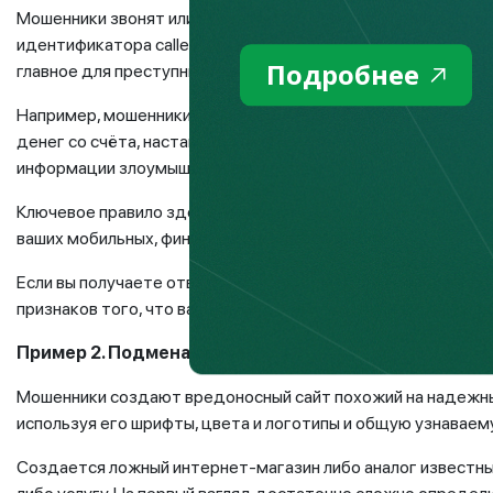
Мошенники звонят или отправляют SMS-сообщения, исполь
идентификатора caller-id). Он может выдавать себя за сот
Подробнее
главное для преступника – добиться действий в процессе 
Например, мошенники сообщают о подозрительной операци
денег со счёта, настаивают на смене пароля и отправке и
информации злоумышленники переводят деньги со счёта, и 
Ключевое правило здесь – никогда и никому не сообщать 
ваших мобильных, финансовых и иных сервисов.
Если вы получаете ответы на звонки или сообщения, которы
признаков того, что ваш номер был использован для организ
Пример 2. Подмена сайта
Мошенники создают вредоносный сайт похожий на надежный 
используя его шрифты, цвета и логотипы и общую узнавае
Создается ложный интернет-магазин либо аналог известны