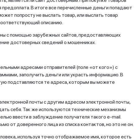
ть, является ли сайт достоверным. При покупке товаров
я предоплата. В итоге все перечисленные деньги попадают
может попросту не выслать товар, или выслать товар
 соответствующий описанию.
аны с помощью зарубежных сайтов, предоставляющих
чение достоверных сведений о мошенниках.
ельными адресами отправителей (поле «от кого») с
ммами, заполучить деньги или украсть информацию. В
стую подставляются те адреса, которым вы можете
электронной почты с другим адресом электронной почты,
выдать себя. Так же используются технические механизмы
лью ввести в заблуждение получателя такого e-mail.
мо от доверенного лица из списка контактов, но это не он.
ловека, используя точно отображаемое имя, которое есть