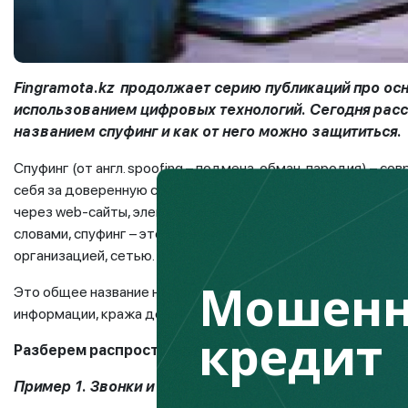
Fingramota.kz
продолжает серию публикаций про ос
использованием цифровых технологий. Сегодня рас
названием спуфинг и как от него можно защититься.
Спуфинг (от англ. spoofing – подмена, обман, пародия) – 
себя за доверенную сторону, чтобы получить доступ к ва
через web-сайты, электронную почту, телефонные звонки,
словами, спуфинг – это злонамеренные действия злоумышл
организацией, сетью.
Мошенн
Это общее название нескольких видов мошеннических дейс
информации, кража денег, распространение вредоносного 
кредит
Разберем распространенные виды спуфинг-атак
:
Пример 1. Звонки и SMS-сообщения