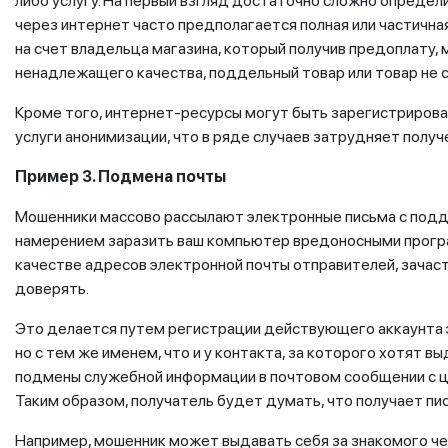
либо услугу. На первый взгляд достаточно сложно определи
через интернет часто предполагается полная или частична
на счет владельца магазина, который получив предоплату, 
ненадлежащего качества, поддельный товар или товар не
Кроме того, интернет-ресурсы могут быть зарегистриров
услуги анонимизации, что в ряде случаев затрудняет полу
Пример 3. Подмена почты
Мошенники массово рассылают электронные письма с подд
намерением заразить ваш компьютер вредоносными програ
качестве адресов электронной почты отправителей, зача
доверять.
Это делается путем регистрации действующего аккаунта 
но с тем же именем, что и у контакта, за которого хотят 
подмены служебной информации в почтовом сообщении с це
Таким образом, получатель будет думать, что получает пись
Например, мошенник может выдавать себя за знакомого че