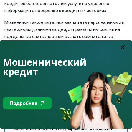
кредитов без переплат», или услуги по удалению
информации о просрочке в кредитных историях.
Мошенники также пытались завладеть персональными и
платежными данными людей, отправляли им ссылки на
поддельные сайты, просили скачать сомнительные
приложения. Чтобы вовлечь как можно больше граждан,
мошенники заманивали их несуществующими
розыгрышами и предложениями высокого заработка на
Мошеннический
онлайн-инвестиционных платформах. Участников
кредит
тренингов интересовали вопросы защиты от подобных
видов мошенничества, в том числе от финансовых
пирамид.
Подробнее
«Если к вам позвонили или написали якобы
сотрудники финансовых организаций, не стоит с
ними взаимодействовать. Сперва перепроверьте на
сайте Агентства РК по регулированию и развитию