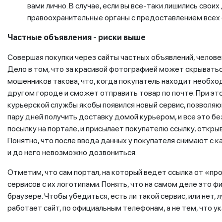
вами лично. В случае, если вы все-таки лишились своих
правоохранительные органы с предоставлением всех
Частные объявления - риски выше
Совершая покупки через сайты частных объявлений, челов
Дело в том, что за красивой фотографией может скрывать
мошенников такова, что, когда покупатель находит необхо
другом городе и сможет отправить товар по почте. При это
курьерской службы якобы появился новый сервис, позволяющ
пару дней получить доставку домой курьером, и все это б
посылку на портале, и присылает покупателю ссылку, откры
Понятно, что после ввода данных у покупателя снимают с к
и до него невозможно дозвониться.
Отметим, что сам портал, на который ведет ссылка от «пр
сервисов с их логотипами. Понять, что на самом деле это ф
браузере. Чтобы убедиться, есть ли такой сервис, или нет,
работает сайт, по официальным телефонам, а не тем, что 