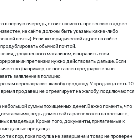
то в первую очередь, стоит написать претензию в адрес
известен, на сайте должны быть указаны какие-либо
ронной почты). Если же юридический адрес на сайте
 продублировать обычной почтой.
шения, допущенного магазином, и выразить свои
гнорировании претензии нужно действовать дальше. Если
ичество (например, не поставлен предварительно
давать заявление в полицию.
урс сам перенаправит жалобу продавцу. У продавца есть 10
то время продавец не отреагирует на жалобу, подключаются
е небольшой суммы похищенных денег. Важно помнить, что
осягаемыми, ведь домен сайта расположен на хостинге,
ных владельца. Кроме того, документы, прилагаемые к
тные данные продавца.
 тех пор, пока покупка не завершена и товар не проверен