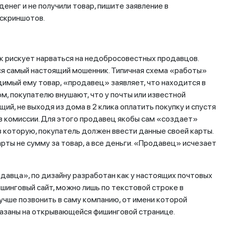
 денег и не получили товар, пишите заявление в
 скриншотов.
ек рискует нарваться на недобросовестных продавцов.
ся самый настоящий мошенник. Типичная схема «работы»
димый ему товар, «продавец» заявляет, что находится в
м, покупателю внушают, что у почты или известной
ий, не выходя из дома в 2 клика оплатить покупку и спустя
ез комиссии. Для этого продавец якобы сам «создает»
в которую, покупатель должен ввести данные своей карты.
арты не сумму за товар, а все деньги. «Продавец» исчезает
одавца», по дизайну разработан как у настоящих почтовых
ишинговый сайт, можно лишь по текстовой строке в
 лучше позвонить в саму компанию, от имени которой
указаны на открывающейся фишинговой странице.