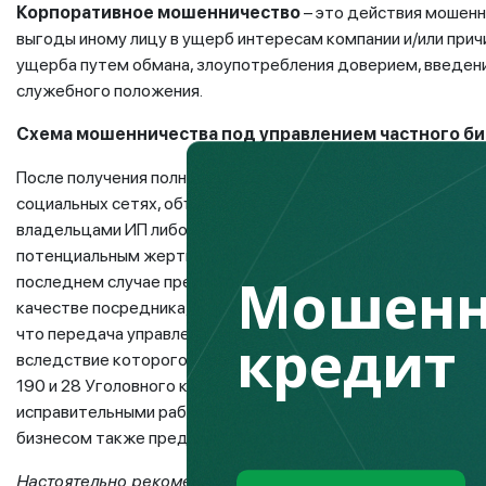
Корпоративное мошенничество
– это действия мошенн
выгоды иному лицу в ущерб интересам компании и/или прич
ущерба путем обмана, злоупотребления доверием, введени
служебного положения.
Схема мошенничества под управлением частного би
После получения полного управления бизнесом мошенники 
социальных сетях, объявления на маркетплейсах, где якоб
владельцами ИП либо ТОО. После чего договариваются о с
потенциальным жертвам, что не вызывает каких-либо сомн
Мошенн
последнем случае предприниматель не всегда понимает, что
качестве посредника, поскольку аферисты умело замаскир
что передача управления ИП, ТОО и банковских счетов по
кредит
вследствие которого наносится крупный материальный уще
190 и 28 Уголовного кодекса Республики Казахстан класс
исправительными работами либо лишением свободы. Необх
бизнесом также предусмотрена ответственность, в случае
Настоятельно рекомендуем начинающим предпринимателя