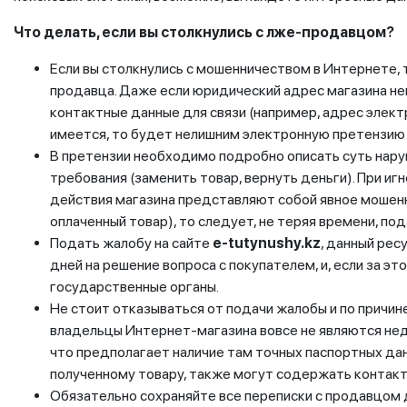
Что делать, если вы столкнулись с лже-продавцом?
Если вы столкнулись с мошенничеством в Интернете, 
продавца. Даже если юридический адрес магазина не
контактные данные для связи (например, адрес элект
имеется, то будет нелишним электронную претензию
В претензии необходимо подробно описать суть нару
требования (заменить товар, вернуть деньги). При и
действия магазина представляют собой явное мошенн
оплаченный товар), то следует, не теряя времени, по
Подать жалобу на сайте
e-tutynushy.kz
, данный рес
дней на решение вопроса с покупателем, и, если за э
государственные органы.
Не стоит отказываться от подачи жалобы и по причин
владельцы Интернет-магазина вовсе не являются нед
что предполагает наличие там точных паспортных дан
полученному товару, также могут содержать контак
Обязательно сохраняйте все переписки с продавцом до