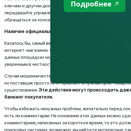
Подробнее
ключам и другим документам вашего ИП/ТОО в пользован
передавайте управление бизнеса посредникам. Незнание 
обращаться за консалтинговыми услугами к проверенны
Наличие официальных документов на ИП или ТОО – н
Казалось бы, самый верный и надежный способ совершать п
интернет-магазинах. Они доступны в мобильных приложения
данных площадках можно купить товары без риска быть об
уверенным в честности продавцов нельзя и здесь.
Случаи мошенничества сводятся к простой схеме. Покупател
но поставщик просто не отправляет в нужный срок товар, н
существования.
Эти действия могут происходить даже
банкинг покупателя.
Чтобы избежать ненужных проблем, желательно перед поку
есть ли комментарии. На основании этих данных можно сде
комментариев, написанных за короткое время, то это дол
поисковых системах, возможно, вы найдете интересные да