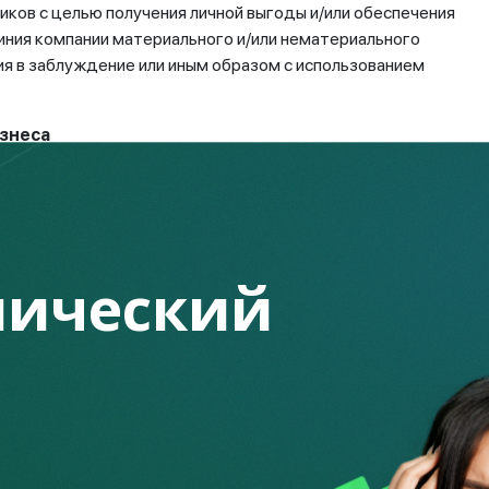
иков с целью получения личной выгоды и/или обеспечения
иния компании материального и/или нематериального
я в заблуждение или иным образом с использованием
знеса
создают фейковые интернет-магазины, страницы в
ы реализуют различные товары и услуги представляясь
делке и выставляют удаленные счета на оплату
ений у граждан при переводе денежных средств. В
ический
 его вовлекли в преступную схему, использовали в
овали свои действия под «действующий бизнес». Учитывая,
сторонним лицам, набирает
массовый характер
,
рб гражданам. Вышеуказанные действия, согласно статьям
ифицируются, как мошенничество и наказываются штрафом,
одимо отметить, что обратившимся за услугой управления
 оказания содействия правонарушителям.
м ограничить доступ к личным данным, электронным