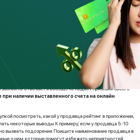
ие посторонними лицами. Ни в коем случае не
закона, не освобождает от ответственности! Либо
м, положительно зарекомендовавшим компаниям.
е гарантия
окупки через интернет — это шопинг в популярных
х многих крупных банков Казахстана. Считается, что на
манутым, но реальность показывает, что полностью быть
ь заказывает товар, к примеру велосипед, оплачивает его,
а звонки не отвечает и вообще не подает признаки своего
 при наличии выставленного счета на онлайн
пкой посмотреть, какой у продавца рейтинг в приложении,
лать некоторые выводы. К примеру, если у продавца 5-10
жно вызвать подозрения. Поищите наименование продавца в
нные о нем, которые помогут избежать неприятностей.