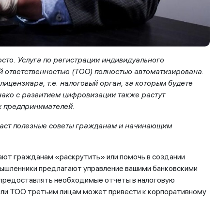
осто. Услуга по регистрации индивидуального
й ответственностью (ТОО) полностью автоматизирована.
 лицензиара, т.е. налоговый орган, за которым будете
нако с развитием цифровизации также растут
х предпринимателей.
 даст полезные советы гражданам и начинающим
гают гражданам «раскрутить» или помочь в создании
умышленники предлагают управление вашими банковскими
и предоставлять необходимые отчеты в налоговую
 или ТОО третьим лицам может привести к корпоративному