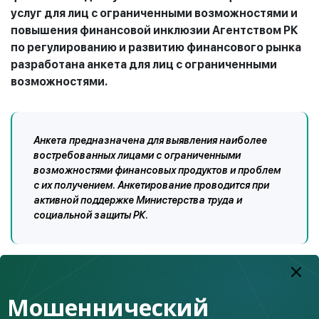
услуг для лиц с ограниченными возможностями и
повышения финансовой инклюзии Агентством РК
по регулированию и развитию финансового рынка
разработана анкета для лиц с ограниченными
возможностями.
Анкета предназначена для выявления наиболее
востребованных лицами с ограниченными
возможностями финансовых продуктов и проблем
с их получением. Анкетирование проводится при
активной поддержке Министерства труда и
социальной защиты РК.
Пройти анкетирование можно
здесь:
Онлайн-опрос лиц с инвалидностью о
Мошеннический