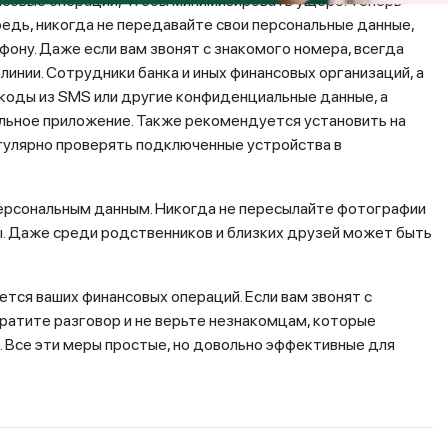
нсовые операции, чтобы минимизировать ущерб. Теперь
редь, никогда не передавайте свои персональные данные,
фону. Даже если вам звонят с знакомого номера, всегда
линии. Сотрудники банка и иных финансовых организаций, а
с коды из SMS или другие конфиденциальные данные, а
ильное приложение. Также рекомендуется установить на
улярно проверять подключенные устройства в
персональным данным. Никогда не пересылайте фотографии
. Даже среди родственников и близких друзей может быть
ется ваших финансовых операций. Если вам звонят с
атите разговор и не верьте незнакомцам, которые
О. Все эти меры простые, но довольно эффективные для