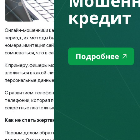
Мошенн
кредит
Онлайн-мошенники каждый день осваивают различные спосо
период, их методы были примитивны, то сейчас ими примен
номера, имитация сайтов и сервисов известных банков. Как
сомневаться, что в самое ближайшее время злоумышленник
Подробнее
К примеру, фишеры могут создавать сайт известной компани
вложиться в какой-либо проект или оказать помощь нужда
персональные данные, в том числе информацию о карточках
С развитием телефонии появился вишинг, где мошенники об
телефонии, которая позволяет дублировать номера фирм и
секретные платежные сведения.
Как не стать жертвой интернет-мошенников?
Первым делом обратитесь в банк, чтобы заблокировать счет