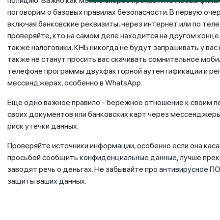
полицию. Важно как можно скорее прекратить любые фина
поговорим о базовых правилах безопасности. В первую оче
включая банковские реквизиты, через интернет или по теле
проверяйте, кто на самом деле находится на другом конце 
также налоговики, КНБ никогда не будут запрашивать у ва
также не станут просить вас скачивать сомнительное моб
телефоне программы двухфакторной аутентификации и рег
мессенджерах, особенно в WhatsApp.
Еще одно важное правило - бережное отношение к своим 
своих документов или банковских карт через мессенджеры
риск утечки данных.
Проверяйте источники информации, особенно если она каса
просьбой сообщить конфиденциальные данные, лучше прекр
заводят речь о деньгах. Не забывайте про антивирусное П
защиты ваших данных.