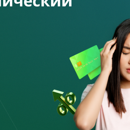
ический
бы обмана, и если раньше, в так называемый доцифровой
яются последние технологии - нейросети, виртуальные
 только появляется новая технология, можно не
и воспользуются ею в своих целях.
и и от ее имени рассылать сообщения, ссылки, с просьбой
ющимся. Граждане попадаются на это и выдают свои
 и счетах.
щаются через телефон. Одна из схем – использование SIP-
ли обычных граждан и от их имени просить предоставить
а и карты. Только после этого подавайте заявление в