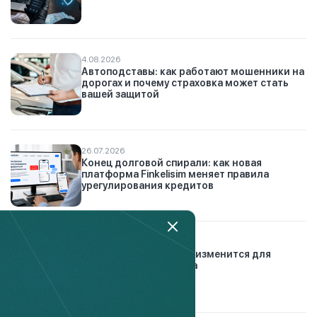
4.08.2026
Автоподставы: как работают мошенники на
дорогах и почему страховка может стать
вашей защитой
26.07.2026
Конец долговой спирали: как новая
платформа Finkelisim меняет правила
урегулирования кредитов
21.01.2026
Автострахование: что изменится для
водителей с 2026 года