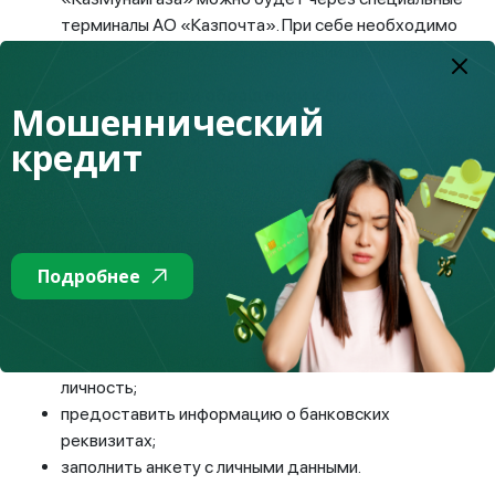
терминалы АО «Казпочта». При себе необходимо
иметь документ, удостоверяющий личность.
Что нужно знать при обращении к брокеру?
Мошеннический
Для того, чтобы торговать, к примеру, на Казахстанской
кредит
фондовой бирже (KASE), вы должны открыть счет. Брокер
– член биржи открывает его после заключения договора
в депозитарии – это специализированная организация,
которая осуществляет расчеты, учет и хранение ценных
бумаг.
Подробнее
Для открытия счета необходимо:
предоставить документ, удостоверяющий
личность;
предоставить информацию о банковских
реквизитах;
заполнить анкету с личными данными.