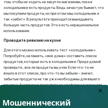
том, чтобы не ходить на закуп по магазинам, пока в
холодильнике есть продукты. Ведь зачастую бывает, что
мы покупаем продукты, но при этом наш холодильник и
так «забит». В результате приходится выкидывать
большую часть продуктов. Это и есть нерациональное
использование.
Проводите ревизию на кухне
Для этого можно использовать тест «холодильник».
Попробуйте, на память, «вне дома» составить список
продуктов, которые есть в холодильнике. Придя домой
проверьте,: все ли продукты вы учли. Если что-то не
вошло в этот список, про что-то вы забыли – значит,
забытые продукты не так уж и необходимы для вашего
рациона. Аналогично поступите со шкафами и кухонными
полками. Бывает, что на верхней полке залежалась
упаковка макарон или сухого завтрака. Но при этом мы, не
Мошеннический
видя их, покупаем еще. Поэтому лишняя ревизия не
повредит.