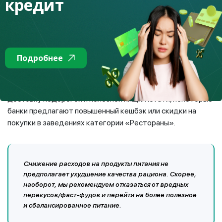
кредит
Экономьте на питании «вне дома»
Если вы нацелены экономить, то стоит ограничить
походы в кафе и рестораны. На работу берите с собой
Подробнее
домашнюю еду, она полезнее, дешевле и сделана с
любовью. Если у вас нет возможности брать еду с собой,
то обзаведитесь скидочными картами или найдите
доставку недорогой и полезной пищи. Кстати, некоторые
банки предлагают повышенный кешбэк или скидки на
покупки в заведениях категории «Рестораны».
Снижение расходов на продукты питания не
предполагает ухудшение качества рациона. Скорее,
наоборот, мы рекомендуем отказаться от вредных
перекусов/фаст-фудов и перейти на более полезное
и сбалансированное питание.