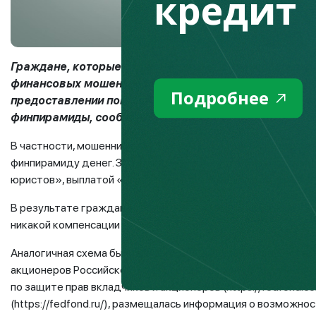
кредит
Граждане, которые стали жертвами финансовых пира
финансовых мошенников. Появился новый вид интерн
Подробнее
предоставлении помощи в возврате денег граждана
финпирамиды, сообщает Fingramota.kz.
В частности, мошенники предлагают свои услуги по возвра
финпирамиду денег. Злоумышленники обуславливают «вып
юристов», выплатой «налогов» и другими «обязательными
В результате граждане теряют в несколько раз больше, че
никакой компенсации не получают.
Аналогичная схема была выявлена Федеральным обществен
акционеров Российской Федерации. От имени Фонда на м
по защите прав вкладчиков и акционеров (https://fedfond.
(https://fedfond.ru/), размещалась информация о возможн