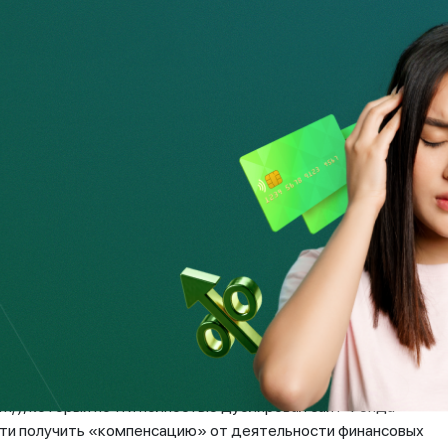
мид, могут повторно пострадать от действий
ет-мошенничества, суть которого состоит в
м, вложившим свои средства в различного рода
ту средств, и иногда суммы превышают размер вложенных в
лату завышенных сумм компенсаций» оплатой «труда
 платежами».
м они вложили в финансовые пирамиды, и, соответственно,
но-государственным фондом по защите прав вкладчиков и
ошенническом сайте несуществующего Азиатского фонда
com/), который почти полностью дублировал сайт Фонда
ости получить «компенсацию» от деятельности финансовых