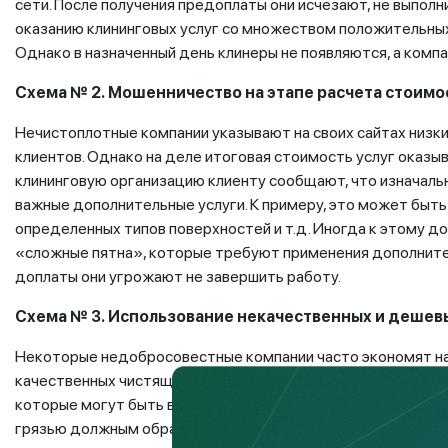
сети. После получения предоплаты они исчезают, не выполни
оказанию клининговых услуг со множеством положительных
Однако в назначенный день клинеры не появляются, а компа
Схема № 2.
Мошенничество на этапе расчета стоимо
Нечистоплотные компании указывают на своих сайтах низки
клиентов. Однако на деле итоговая стоимость услуг оказыв
клининговую организацию клиенту сообщают, что изначаль
важные дополнительные услуги. К примеру, это может быть
определенных типов поверхностей и т.д. Иногда к этому 
«сложные пятна», которые требуют применения дополнител
доплаты они угрожают не завершить работу.
Схема № 3.
Использование некачественных и дешев
Некоторые недобросовестные компании часто экономят на
качественных чистящих химикатов, которые безопасны для
которые могут быть вредны для людей и домашних животных
грязью должным образом, оставляя разводы или поврежда