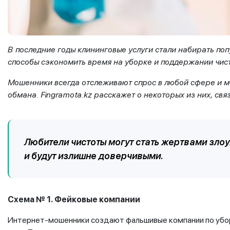
В последние годы клининговые услуги стали набирать по
способы сэкономить время на уборке и поддержании чис
Мошенники
всегда отслеживают спрос в любой сфере и
обмана.
Fingramota
.
kz
расскажет о
некоторых из них
, св
Любители чистоты могут стать жертвами злоу
и будут излишне доверчивыми.
Сх
е
ма № 1
.
Фейковые
компании
Интернет-мошенники создают фальшивые компании по уборк