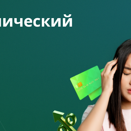
ический
нговой компании – отказ от официального оформления
ть нарушение обязательств практически невозможно, и
сацию за некачественно оказанные услуги. Даже если
», их часто не соблюдают.