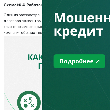
Схема №
4
.
Работа без договора и гарантий
Мошенн
Один из распространенных признаков мошеннической клини
договора с клиентом. Без подписанного соглашения доказа
кредит
клиент не имеет юридических оснований требовать компен
компания обещает перед началом работы «устные гарантии
Подробнее