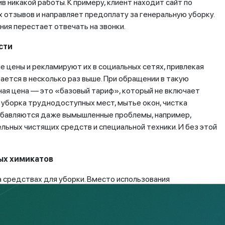
в никакой работы. К примеру, клиент находит сайт по
 отзывов и направляет предоплату за генеральную уборку.
ния перестает отвечать на звонки.
сти
е цены и рекламируют их в социальных сетях, привлекая
ается в несколько раз выше. При обращении в такую
ная цена — это «базовый тариф», который не включает
 уборка труднодоступных мест, мытье окон, чистка
добавляются даже вымышленные проблемы, например,
ьных чистящих средств и специальной техники. И без этой
ых химикатов
 средствах для уборки. Вместо использования
 здоровья и эффективны, они покупают дешевые аналоги,
. Кроме того, такие средства не всегда справляются с
я поверхности.