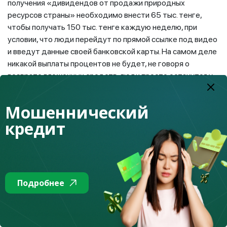
получения «дивидендов от продажи природных
ресурсов страны» необходимо внести 65 тыс. тенге,
чтобы получать 150 тыс. тенге каждую неделю, при
условии, что люди перейдут по прямой ссылке под видео
и введут данные своей банковской карты. На самом деле
никакой выплаты процентов не будет, не говоря о
возврате вложенных средств: люди просто останутся у
«разбитого корыта», а представители якобы
инвестиционной компании исчезнут, отключив все каналы
Мошеннический
коммуникаций.
кредит
Совет:
Не поддавайтесь на уловки мошенников и
будьте предельно внимательными и осторожными,
когда вам предлагают перейти по непонятным ссылкам
или отнести/перечислить деньги неизвестным людям, в
том числе через соцсети и мессенджеры.
Подробнее
Всегда перепроверяйте всю информацию, посещайте
только официальные сайты компаний и официальные
аккаунты в социальных сетях. В случае сомнений, вы