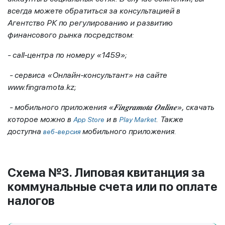
всегда можете обратиться за консультацией в
Агентство РК по регулированию и развитию
финансового рынка посредством:
- call-центра по номеру «1459»;
- сервиса «Онлайн-консультант» на сайте
www.fingramota.kz;
- мобильного приложения «
𝑭𝒊𝒏𝒈𝒓𝒂𝒎𝒐𝒕𝒂
𝑶𝒏𝒍𝒊𝒏𝒆
», скачать
которое можно в
и в
. Также
App
Store
Play Market
доступна
мобильного приложения.
веб-версия
Схема №3. Липовая квитанция за
коммунальные счета или по оплате
налогов