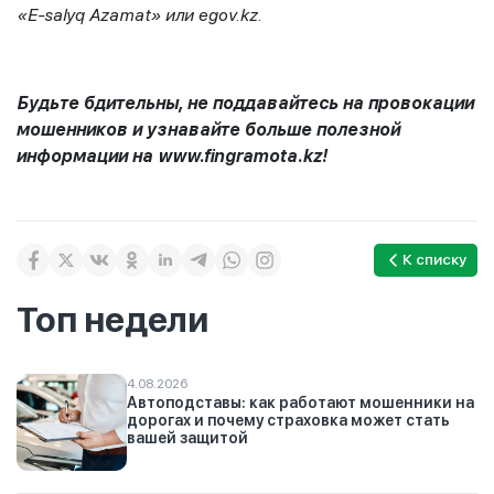
«E-salyq Azamat» или
egov
.
kz
.
Будьте бдительны, не поддавайтесь на провокации
мошенников и узнавайте больше полезной
информации на www.fingramota.kz!
К списку
Топ недели
4.08.2026
Автоподставы: как работают мошенники на
дорогах и почему страховка может стать
вашей защитой