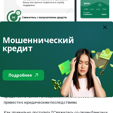
Мошеннический
кредит
Что делать, если вы получили деньги по ошибке?
Подробнее
Иногда ситуация развивается наоборот – вам поступили
деньги, которых вы не ждали. Важно понимать, что эти
средства не являются вашими, и их использование может
привести к юридическим последствиям.
Как правильно поступить?
Свяжитесь со своим банком и