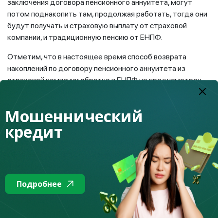
заключения договора пенсионного аннуитета, могут
потом поднакопить там, продолжая работать, тогда они
будут получать и страховую выплату от страховой
компании, и традиционную пенсию от ЕНПФ.
Отметим, что в настоящее время способ возврата
накоплений по договору пенсионного аннуитета из
страховой компании обратно в ЕНПФ не предусмотрен
законодательством.
Мошеннический
Как происходит процесс оформления
пенсионного аннуитета?
кредит
Зная теперь все вышеперечисленные нюансы, вы решили
оформить договор пенсионного аннуитета. Для начала
нужно выбрать своего страховщика. Внимательно
изучите сайты компаний по страхованию жизни,
Подробнее
предлагающих данную услугу, проанализируйте отзывы
других покупателей, проверьте у страховщика наличие
лицензии Агентства РК по регулированию и развитию