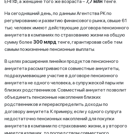
ЕНПФ, а женщине того же возраста –
7,7 млн
тенге.
На сегодняшний день, по данным Агентства РК по
регулированию и развитию финансового рынка, свыше 61
тыс. человек имеют действующие договора пенсионного
аннуитета в компаниях по страхованию жизни на общую
сумму более
300 млрд
тенге, гарантировав себе тем
самым пожизненные пенсионные выплаты.
В целях расширения линейки продуктов пенсионного
аннуитета рассматриваются совместные аннуитеты,
подразумевающие участие в договоре пенсионного
аннуитета не одного человека, а супружеской пары или
близких родственников. Совместный аннуитет позволит
объединить пенсионные накопления близких
родственников и перераспределить доходы по
договору аннуитета. К примеру, если у одного супруга
недостаточно пенсионных накоплений для покупки
аннуитета в компании по страхованию жизни, а у второго
имеется излишек, то посредством совместного