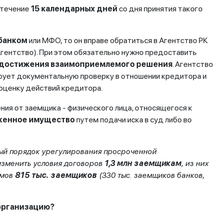
 течение
15 календарных дней
со дня принятия такого
 банком
или МФО, то он вправе обратиться в Агентство РК
Агентство). При этом обязательно нужно предоставить
едостижения взаимоприемлемого решения
. Агентство
ирует документальную проверку в отношении кредитора и
оценку действий кредитора.
ия от заемщика - физического лица, относящегося к
оженное имущество
путем подачи иска в суд либо во
ный порядок урегулирования просроченной
изменить условия договоров
1,3 млн заемщикам
, из них
ймов
815 тыс. заемщиков
(330 тыс. заемщиков банков,
 организацию?