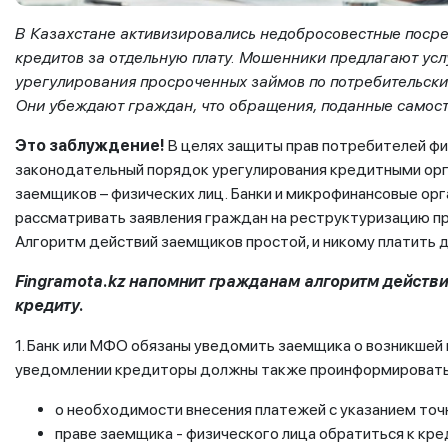
В Казахстане активизировались недобросовестные посре
кредитов за отдельную плату.
Мошенники предлагают услу
урегулирования просроченных займов по потребительск
Они убеждают граждан, что обращения, поданные самост
Это заблуждение!
В целях защиты прав потребителей фи
законодательный порядок урегулирования кредитными ор
заемщиков – физических лиц.
Банки и микрофинансовые орг
рассматривать заявления граждан на реструктуризацию п
Алгоритм действий заемщиков простой, и никому платить д
Fingramota
.
kz
напомнит гражданам алгоритм действий
кредиту.
1. Банк или МФО обязаны уведомить заемщика о возникшей
уведомлении кредиторы должны также проинформировать
о необходимости внесения платежей с указанием точ
праве заемщика - физического лица обратиться к кре