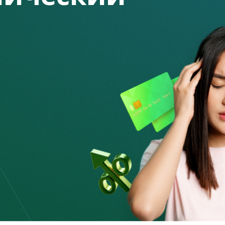
ния по займу или микрокредиту;
раждению;
едности погашения задолженности, в том числе с
;
аграждения, отмену неустойки (штрафа, пени), комиссий и
го займа;
имого имущества, являющегося предметом ипотеки;
тельства по договору кредитования путем передачи
редметом ипотеки, с передачей обязательства
ассмотреть. В течение
15 календарных дней
–
в условия договора;
овора;
я причин.