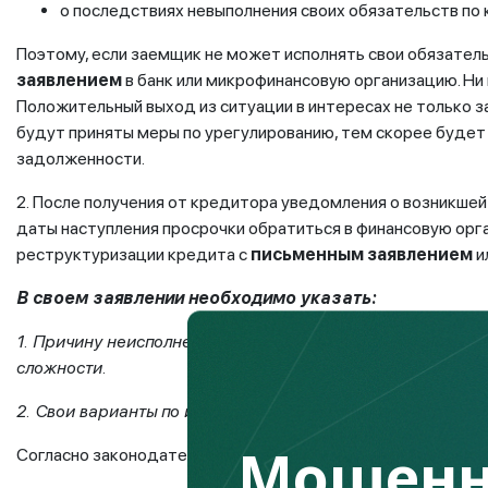
о последствиях невыполнения своих обязательств по
Поэтому, если заемщик не может исполнять свои обязатель
заявлением
в банк или микрофинансовую организацию. Ни 
Положительный выход из ситуации в интересах не только з
будут приняты меры по урегулированию, тем скорее буде
задолженности.
2.
После получения
от кредитора уведомления о возникшей
даты наступления просрочки обратиться в финансовую орг
реструктуризации кредита с
письменным заявлением
и
В своем заявлении необходимо указать:
1. Причину неисполнения своих обязательств. Важно име
сложности.
2. Свои варианты по исполнению обязательств.
Мошенн
Согласно законодательству внесение изменений в услови