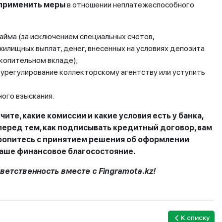
 применить меры
в отношении неплатежеспособного
займа (за исключением специальных счетов,
жилищных выплат, денег, внесенных на условиях депозита
копительном вкладе);
урегулирование коллекторскому агентству или уступить
ого взыскания.
ите, какие комиссии и какие условия есть у банка,
перед тем, как подписывать кредитный договор, вам
торопитесь с принятием решения об оформлении
ваше финансовое благосостояние.
етственность вместе с Fingramota.kz!
К списку