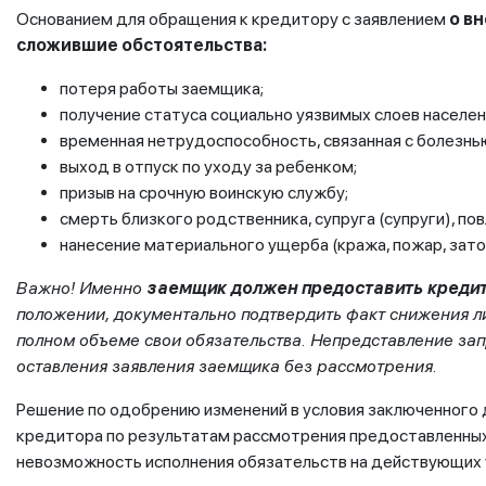
Основанием для обращения к кредитору с заявлением
о в
сложившие обстоятельства:
потеря работы заемщика;
получение статуса социально уязвимых слоев населе
временная нетрудоспособность, связанная с болезнь
выход в отпуск по уходу за ребенком;
призыв на срочную воинскую службу;
смерть близкого родственника, супруга (супруги), п
нанесение материального ущерба (кража, пожар, затоп
Важно! Именно
заемщик должен предоставить креди
положении, документально подтвердить факт снижения либ
полном объеме свои обязательства. Непредставление за
оставления заявления заемщика без рассмотрения.
Решение по одобрению изменений в условия заключенного
кредитора по результатам рассмотрения предоставленн
невозможность исполнения обязательств на действующих 