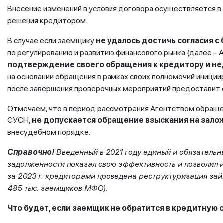
Внесение изменений в условия договора осуществляется в
решения кредитором.
В случае если заемщику
не удалось достичь согласия с
по регулированию и развитию финансового рынка (далее – 
подтверждение своего обращения к кредитору и н
на основании обращения в рамках своих полномочий иници
после завершения проверочных мероприятий предоставит 
Отмечаем, что в период рассмотрения Агентством обращен
СУСН,
не допускается обращение взыскания на зал
внесудебном порядке.
Справочно!
Введенный в 2021 году единый и обязатель
задолженности показал свою эффективность и позволил 
за 2023 г. кредиторами проведена реструктуризация за
485 тыс. заемщиков МФО).
Что будет, если заемщик не обратится в кредитную