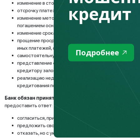
изменение в сторону уменьшения ставки вознагражде
кредит
отсрочку платежа по основному долгу и (или) вознаг
изменение метода погашения задолженности или очер
погашением основного долга в приоритетном порядке
изменение срока займа;
прощение просроченного основного долга и (или) возн
иных платежей, связанных с обслуживанием банковско
Подробнее
самостоятельную реализацию залогодателем недвиж
представление отступного взамен исполнения обяза
кредитору залогового имущества;
реализацию недвижимого имущества, являющегося п
кредитования покупателю.
Банк обязан принять заявление
, зарегистрировать и р
предоставить ответ:
согласиться, принимая предложенные вами изменения 
предложить свои варианты по изменению условий дог
отказать, но с указанием мотивированного обосновани