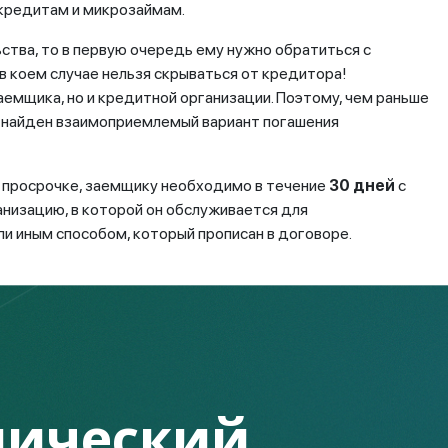
 кредитам и микрозаймам.
ства, то в первую очередь ему нужно обратиться с
в коем случае нельзя скрываться от кредитора!
аемщика, но и кредитной организации. Поэтому, чем раньше
т найден взаимоприемлемый вариант погашения
 просрочке, заемщику необходимо в течение
30 дней
с
анизацию, в которой он обслуживается для
ли иным способом, который прописан в договоре.
ть на руках документы, подтверждающие возникшие у вас
ический
я договора кредитования, предусматривает следующее: