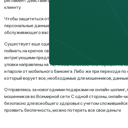
регламент действий сотрудников, в соответствии с которы
клиенту.
Чтобы защититься от вишинг-мошенников, используйте про
персональные данные, PIN-код и код с обратной стороны к
обслуживающего вас банка, чтобы уточнить все детали.
Существует еще один вид финансового мошенничества –
ф
поймать на крючок свою жертву, рассылая электронные пись
интригующими предложениями или высылают SMS-сообщения
уловки направлены на то, чтобы пользователь перешел по с
и пароли от мобильного банкинга. Либо же при переходе по
который ворует все, необходимые для мошенников, данные
Отправляясь за новогодними подарками на онлайн-шопинг, 
мошенников во Всемирной сети. С одной стороны, онлайн-ма
безопасно для всеобщего здоровья с учетом сложившейся 
проявить беспечность, можно потерять все свои деньги.