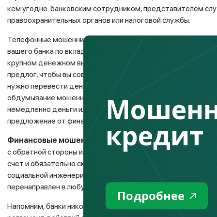
кем угодно: банковским сотрудником, представителем сл
правоохранительных органов или налоговой службы.
Телефонные мошенники могут использовать метод кнута и 
вашего банка по вкладам и кредитам, предложить инвести
крупном денежном выигрыше. Либо же мошенники могут дей
предлог, чтобы вы совершили транзакцию и не «потеряли» св
нужно перевести деньги на другой, безопасный, счет, или о
Мошенн
обдумывание мошенники своим жертвам не дают. Решение ну
немедленно деньги или не сообщить реквизиты карты, то де
предложение от финансовой организации потеряет актуаль
кредит
Финансовые мошенники
– прекрасные манипуляторы. Все
с обратной стороны и код, высланный на SMS. Получив эту
счет и обязательно скроются. Найти их по номеру телефон
социальной инженерии и развитием интернет-телефонии з
перенаправлен в любую точку земного шара на виртуальны
Подробнее
Напомним, банки никогда не запрашивают данные платежны