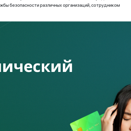
ужбы безопасности различных организаций, сотрудником
пряника. К примеру, озвучить заманчивое предложение от
ционные продукты с высокой доходностью или сообщить о
ствовать через запугивание, использовать любой
ои деньги. Как пример - хакерская атака, и для этого
плата штрафа, налога. При этом времени на проверку и
ический
жно принять прямо здесь и сейчас. Если не перевести
ньги на счете исчезнут, приз достанется другому или
ность.
, что им надо, – узнать данные вашей платежной карты, код
 персональную информацию, мошенники обнулят ваш карт-
а будет сложно, потому что с использованием методов
вонок по городскому номеру может быть автоматически
й номер. Мошенники могут подделать любой номер.
х карт клиентов с помощью звонков. В банках существует