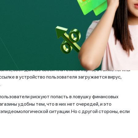
м они никогда по таким вопросам не звонят первыми
стое правило защиты: не раскрывайте звонящим свои
арты, лучше завершите разговор и позвоните в колл-центр
ишинг
, когда злоумышленники, как «рыбаки», пытаются
ма, к примеру, от банков и иных финансовых организаций, с
 со ссылками, которые ведут на сайт-двойник. Все их
сылке, ввел данные своей платежной карты, а также логины
 ссылке в устройство пользователя загружается вирус,
.
пользователи рискуют попасть в ловушку финансовых
газины удобны тем, что в них нет очередей, и это
эпидеомологической ситуации. Но с другой стороны, если