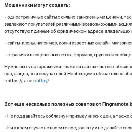
Мошенники могут создать:
- одностраничные сайты с сильно заниженными ценами, т
завлекают покупателей различными всевозможными акциями
отсутствуют данные об юридическом адресе, владельцах 
- сайты-клоны, например, копии известных онлайн-магазинов 
- странички в социальных сетях, форумах, группах и сообще
Нужно быть осторожными также на сайтах частных объявлен
продавцов, но и покупателей. Необходимо обязательно обр
с https://, а не с
http://
.
Вот еще несколько полезных советов от Fingramota.k
- Не поддавайтесь соблазну и призыву низких цен, а также 
- Ни в коем случае не вносите предоплату и не давайте св