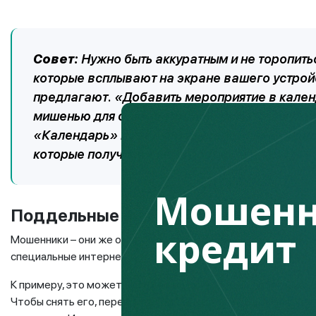
Совет:
Нужно быть аккуратным и не торопить
которые всплывают на экране вашего устройс
предлагают. «Добавить мероприятие в кален
мишенью для спам-рассылок. Для этого нужно
«Календарь» и выключить уведомления, удал
которые получили к нему доступ.
Мошенн
Поддельные
Push
-уведомления
кредит
Мошенники – они же охотники за персональными данными лю
специальные интернет-сервисы, чтобы рассылать спам чер
К примеру, это может быть сообщение от некоей организац
Чтобы снять его, перейдите по ссылке», или «Ваша заявка 