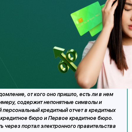
 банка, на деле это поддельный сайт, на котором вам
 тут же будет доступна мошенникам, либо же через
русами, что в конечном счете может привести к утечке
 приз, переходите по ссылке», «Вам перевели деньги,
ной инженерии, чтобы завлечь и обмануть как можно
лять свой спам ежедневно, таким образом атакуя своих
сылке.
омление, от кого оно пришло, есть ли в нем
римеру, содержит непонятные символы и
й персональный кредитный отчет в кредитных
е кредитное бюро и Первое кредитное бюро.
ь через портал электронного правительства