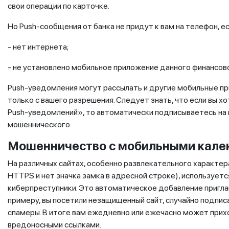
свои операции по карточке.
Но Push-сообщения от банка не придут к вам на телефон, есл
- нет интернета;
- не установлено мобильное приложение данного финансово
Push-уведомления могут рассылать и другие мобильные пр
только с вашего разрешения. Следует знать, что если вы х
Push-уведомлений», то автоматически подписываетесь на п
мошеннического.
Мошенничество с мобильными кал
На различных сайтах, особенно развлекательного характер
HTTPS и нет значка замка в адресной строке), использует
киберпреступники. Это автоматическое добавление приглаш
примеру, вы посетили незащищенный сайт, случайно подписа
спамеры. В итоге вам ежедневно или ежечасно может прих
вредоносными ссылками.