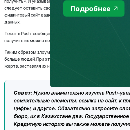
получить». И указывается ссылка на якобы интернет-ресурс
Подробнее
следует оставить свои данные. Вся введенная информация
фишинговый сайт ваше устройство может быть заражено ви
данных.
Текст в Push-сообщениях может быть разный: «Вы выиграли
получить их можно по ссылке» и так далее.
Таким образом злоумышленники применяют методы социаль
больше людей. При этом аферисты могут без устали направ
жертв, заставляя их нажать на уведомление и перейти по с
Совет:
Нужно внимательно изучить Push-увед
сомнительные элементы: ссылка на сайт, к п
цифры, и другое. Обязательно запросите сво
бюро, их в Казахстане два: Государственно
Кредитную историю вы также можете получит