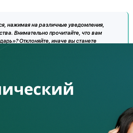
ся, нажимая на различные уведомления,
тва. Внимательно прочитайте, что вам
дарь»? Отклоняйте, иначе вы станете
 в настройках гаджета выбрать пункт
яя также подозрительные учетные записи,
ический
дей, стараются идти в ногу со временем и используют
ез Push-уведомления.
ии: «Поздравляем! Вам одобрен кредит на 1 млн тенге.
на кредит одобрена. Перейдите по ссылке, чтобы его