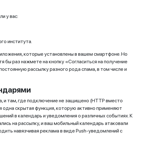
и у вас:
го института.
иложения, которые установлены в вашем смартфоне. Но
отя бы раз нажмете на кнопку «Согласиться на получение
остоянную рассылку разного рода спама, в том числе и
ендарями
а, и там, где подключение не защищено (HTTP вместо
ся одна скрытая функция, которую активно применяют
ений в календарь и уведомления о различных событиях. К
лись на рассылку, и ваш мобильный календарь атаковали
одить навязчивая реклама в виде Push-уведомлений с