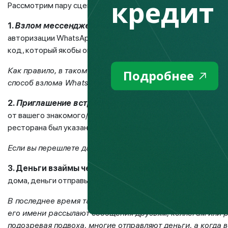
кредит
Рассмотрим пару сценариев, как взламывают WhatsApр по
1.
Взлом мессенджера WhatsApр через одноразовый
авторизации WhatsApр. Далее через мессенджер поступае
код, который якобы он случайно ввел при входе в свой аккау
Как правило, в таком случае пишут через аккаунт вашего
Подробнее
способ взлома WhatsApp.
2.
Приглашение встретиться через мессенджер What
от вашего знакомого/друга приглашение встретиться. Дале
ресторана был указан номер владельца телефона и просит 
Если вы перешлете данный код, то автоматически предос
3. Деньги взаймы через мессенджер WhatsApр.
«Прив
дома, деньги отправь на номер супруги/друга +7………… Веч
В последнее время такие сообщения приняли массовый 
его имени рассылают сообщения друзьям, коллегам или 
подозревая подвоха, многие отправляют деньги, а когда 