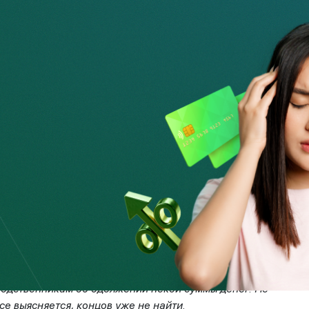
средством одноразового кода.
 код.
На ваш телефон мошенники отправляют SMS с кодом
т сообщение от знакомого с просьбой переслать данный
нт.
 знакомого, который уже взломан. Но это не единственный
sApр.
Мошенник посредством WhatsApp направляет якобы
е злоумышленник пишет, что при бронировании кафе/
переслать ему данный код.
тавите доступ к вашему аккаунту злоумышленникам.
ет, можешь одолжить N…сумму денег. Карточку оставил
ером верну».
характер, хакеры взламывают
WhatsApp
пользователя и от
родственникам об одолжении некой суммы денег. Не
все выясняется, концов уже не найти.