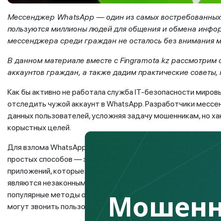
Мессенджер WhatsApp — один из самых востребованных
пользуются миллионы людей для общения и обмена инфо
мессенджера среди граждан не осталось без внимания 
В данном материале вместе с Fingramota.kz рассмотрим
аккаунтов граждан, а также дадим практические советы, 
Как бы активно не работала служба IT-безопасности миров
отследить чужой аккаунт в WhatsApp. Разработчики месс
данных пользователей, усложняя задачу мошенникам, но х
корыстных целей.
Для взлома WhatsApp аккаунта на телефоне человека, безу
простых способов — это установить шпионское приложение
приложений, которые позволяют отслеживать и контролиро
являются незаконными и блокируются во многих странах. К
Мошенн
популярные методы обмана граждан как фишинг или вишин
могут звонить пользователям, либо отправлять ссылки.