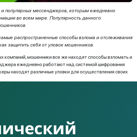
 и популярных мессенджеров, которым ежедневно
рмации
во всем мире. Популярность данного
мошенников.
 самые распространенные способы взлома и отслеживания
как защитить себя от уловок мошенников.
ых компаний, мошенники все же находят способы взломать и
енджера ежедневно работают над системой шифрования
акеры находят различные уловки для осуществления своих
словно, необходим доступ к устройству. Один из самых
 на телефон. На сегодня существует множество таких
вать его активность на устройстве. Такие приложения
 примеру, злоумышленники активно используют такие
ический
г. Для получения необходимой информации мошенники