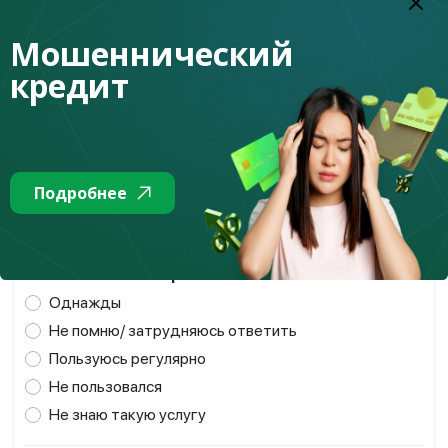
Не знаю такую услугу
Мошеннический
20 : Предполагаете ли Вы в будущем
кредит
пользоваться финансовой услугой
"Микрокредиты"? *
Планирую воспользоваться
Не знаю/ затрудняюсь ответить
Подробнее
Не планирую
21 : Пользовались ли Вы финансовой услугой
"Обязательное страхование"? *
Однажды
Не помню/ затрудняюсь ответить
Пользуюсь регулярно
Не пользовался
Не знаю такую услугу