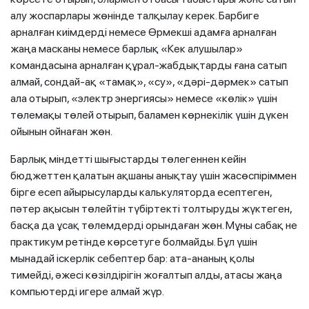
алу жоспарлары жөнінде талқылау керек. Барбиге
арналған киімдерді немесе Өрмекші адамға арналған
жаңа масканы немесе барлық «Кек алушылар»
командасына арналған құрал-жабдықтарды ғана сатып
алмай, сондай-ақ «тамақ», «су», «дәрі-дәрмек» сатып
ала отырып, «электр энергиясы» немесе «көлік» үшін
төлемақы төлей отырып, баламен көрнекілік үшін дүкен
ойынын ойнаған жөн.
Барлық міндетті шығыстарды төлегеннен кейін
бюджеттен қалатын ақшаны анықтау үшін жасөспіріммен
бірге есеп айырысуларды калькуляторда есептеген,
пәтер ақысын төлейтін түбіртекті толтыруды жүктеген,
басқа да ұсақ төлемдерді орындаған жөн. Мұны сабақ не
практикум ретінде көрсетуге болмайды. Бұл үшін
мынадай іскерлік себептер бар: ата-ананың қолы
тимейді, әжесі көзілдірігін жоғалтып алды, атасы жаңа
компьютерді игере алмай жүр.