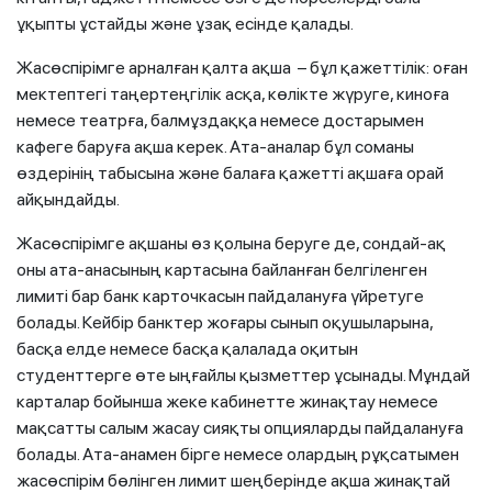
ұқыпты ұстайды және ұзақ есінде қалады.
Жасөспірімге арналған қалта ақша – бұл қажеттілік: оған
мектептегі таңертеңгілік асқа, көлікте жүруге, киноға
немесе театрға, балмұздаққа немесе достарымен
кафеге баруға ақша керек. Ата-аналар бұл соманы
өздерінің табысына және балаға қажетті ақшаға орай
айқындайды.
Жасөспірімге ақшаны өз қолына беруге де, сондай-ақ
оны ата-анасының картасына байланған белгіленген
лимиті бар банк карточкасын пайдалануға үйретуге
болады. Кейбір банктер жоғары сынып оқушыларына,
басқа елде немесе басқа қалалада оқитын
студенттерге өте ыңғайлы қызметтер ұсынады. Мұндай
карталар бойынша жеке кабинетте жинақтау немесе
мақсатты салым жасау сияқты опцияларды пайдалануға
болады. Ата-анамен бірге немесе олардың рұқсатымен
жасөспірім бөлінген лимит шеңберінде ақша жинақтай