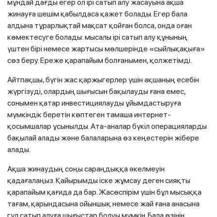
мұндай дағды егер ол ірі сатып алу жасауына ақша
жинауға шешім қабылдаса қажет болады. Егер бала
алдына тұрарлықтай мақсат қойған болса, онда оған
көмектесуге болады: мысалы ірі сатып алу құнының
үштен бірі немесе жартысы мөлшерінде «сыйлықақыға»
сөз беру. Ереже қарапайым болғанымен, қолжетімді.
Айтпақшы, бүгін жас қаржыгерлер үшін ақшаның есебін
жүргізуді, олардың шығысын бақылауды ғана емес,
сонымен қатар инвестициялауды ұйымдастыруға
мүмкіндік беретін көптеген тамаша интернет-
қосымшалар ұсынылды. Ата-аналар бүкіл операцияларды
бақылай алады және балаларына өз кеңестерін жібере
алады.
Ақша жинаудың соңы сараңдыққа әкелмеуін
қадағалаңыз. Қайырымды іске жұмсау деген сияқты
қарапайым қағида да бар. Жасөспірім үшін бұл мысыққа
тағам, қарындасына ойыншық немесе жай ғана анасына
гүл сатып алуға шығыстар болуы мүмкін. Бала өзінің