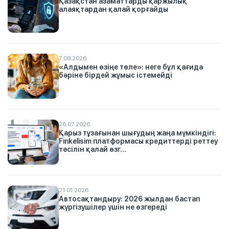
Қазақстан азаматтарды қаржылық
алаяқтардан қалай қорғайды
7.08.2026
«Алдымен өзіңе төле»: неге бұл қағида
бәріне бірдей жұмыс істемейді
26.07.2026
Қарыз тұзағынан шығудың жаңа мүмкіндігі:
Finkelisim платформасы кредиттерді реттеу
тәсілін қалай өзг...
21.01.2026
Автосақтандыру: 2026 жылдан бастап
жүргізушілер үшін не өзгереді