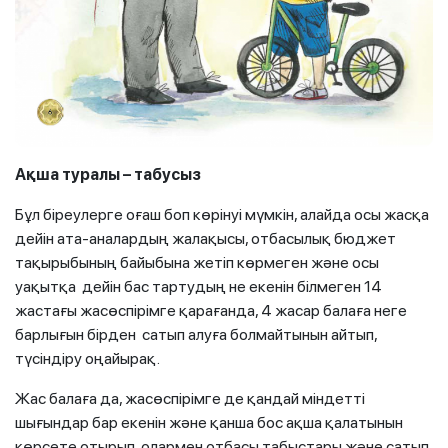
Ақша туралы – табусыз
Бұл біреулерге оғаш боп көрінуі мүмкін, алайда осы жасқа
дейін ата-аналардың жалақысы, отбасылық бюджет
тақырыбының байыбына жетіп көрмеген және осы
уақытқа дейін бас тартудың не екенін білмеген 14
жастағы жасөспірімге қарағанда, 4 жасар балаға неге
барлығын бірден сатып алуға болмайтынын айтып,
түсіндіру оңайырақ.
Жас балаға да, жасөспірімге де қандай міндетті
шығындар бар екенін және қанша бос ақша қалатынын
көрсете отырып, олармен отбасы табыстары және сатып