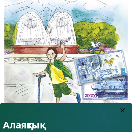
Алаяқтық