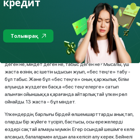
кредит
Алғашқы табыс туралы
Бұл жайында үнемі дау туындап жатады. Балаға не үшін
ақша төлеуге болады: ойыншықтарын жинағаны, ыдыс
жуғаны, құлпынай тергені, дүкенге барғаны, жақсы баға
Толығырақ
алғаны, әжесінің үйін жинағаны үшін бе? Жалпы алғанда –
осылардың бәріне ақы төлеуге болады, бірақ алдын ала
өлшемшарттарды нақты анықтап алу қажет: көмек
деген не, міндет деген не, табыс деген не? Мысалы, үш
жаста өзінің ас ішетін ыдысын жуып, «бес теңге» табу -
бұл табыс. Және бұл «бес теңге» оның қаржылық білім
алуында жүздеген басқа «бес теңгелерге» сатып
алынған ойыншыққа қарағанда айтарлықтай үлкен рөл
ойнайды. 13 жаста – бұл міндет.
Үлкендердің барлығы бірдей өлшемшарттарды анықтап,
оларды бір жүйеге түсіріп, бастысы, осы ережелерді
өздері сақтай алмауы мүмкін. Егер осындай шешімге келе
алсаңыз, балалармен алдын ала келісіп алу керек. Бейнелі