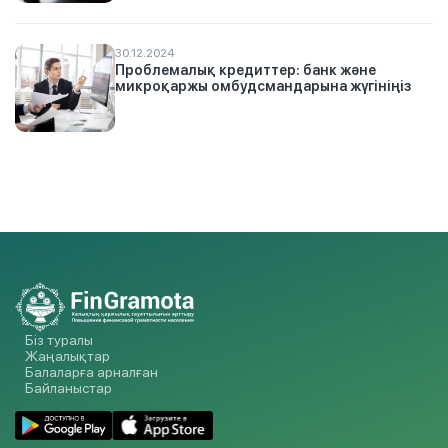
30.12.2024
Проблемалық кредиттер: банк және
микроқаржы омбудсмандарына жүгініңіз
Біз туралы
Жаңалықтар
Балаларға арналған
Байланыстар