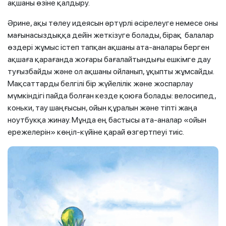
ақшаны өзіне қалдыру.
Әрине, ақы төлеу идеясын әртүрлі әсірелеуге немесе оны
мағынасыздыққа дейін жеткізуге болады, бірақ балалар
өздері жұмыс істеп тапқан ақшаны ата-аналары берген
ақшаға қарағанда жоғары бағалайтындығы ешкімге дау
туғызбайды және ол ақшаны ойланып, ұқыпты жұмсайды.
Мақсаттарды белгілі бір жүйелілік және жоспарлау
мүмкіндігі пайда болған кезде қоюға болады: велосипед,
коньки, тау шаңғысын, ойын құралын және тіпті жаңа
ноутбукқа жинау. Мұнда ең бастысы ата-аналар «ойын
ережелерін» көңіл-күйіне қарай өзгертпеуі тиіс.