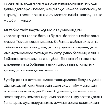
түрде айтқанда, әжеге дәрісін әперіп, оны ішетін суды
дайындап беру – көмек; жақсы оқу (немесе жақсы оқуға
тырысу), төсек-орнын жинау, мектеп киімін шашпау, ыдыс
жуу, бұл – міндет.
Ал табыс табу, нақты жұмыс істеу мүмкіндігін
қарастырған кезде бағаны бірден белгілеп, келісіп алған
дұрыс. Тоқсан қорытындысы бойынша сыйлықақы; апта
сайын пәтерді жинау; міндетті түрде итті серуендету;
мысықты немесе тотықұсты күту (олар баланың өтініші
бойынша сатып алынса да); үйдің бірінші қабатындағы
дүкеннен тізім бойынша азық-түлік сатып алу, кіші іні-
қарындастарына қарау және т. б.
Бұл бір реттік жұмыс немесе тапсырмалар болуы мүмкін.
Шынымды айтсам, бала үшін адал ақша табу мүмкіндігі
өте шектеулі: осыдан 15 жыл бұрын кең тараған тегін
газет тарату немесе жарнама орналастыру артта қалды.
Балаларды ауылшаруашылық жұмыстарына (саяжайдан