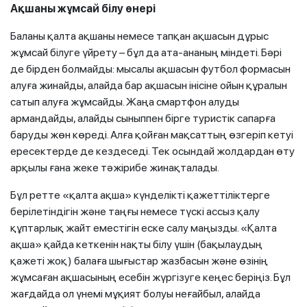
Ақшаны жұмсай білу өнері
Баланы қалта ақшаны немесе тапқан ақшасын дұрыс
жұмсай білуге үйрету – бұл да ата-ананың міндеті. Бәрі
де бірден болмайды: мысалы ақшасын футбол формасын
алуға жинайды, алайда бар ақшасын інісіне ойын құралын
сатып алуға жұмсайды. Жаңа смартфон алуды
армандайды, алайды сыныппен бірге туристік сапарға
баруды жөн көреді. Алға қойған мақсаттың өзгеріп кетуі
ересектерде де кездеседі. Тек осындай жолдардан өту
арқылы ғана жеке тәжірибе жинақталады.
Бұл ретте «қалта ақша» күнделікті қажеттіліктерге
берілетіндігін және таңғы немесе түскі ассыз қалу
құптарлық жайт еместігін еске салу маңызды. «Қалта
ақша» қайда кеткенін нақты білу үшін (бақылаудың
қажеті жоқ) балаға шығыстар жазбасын және өзінің
жұмсаған ақшасының есебін жүргізуге кеңес беріңіз. Бұл
жағдайда ол үнемі мұқият болуы неғайбыл, алайда