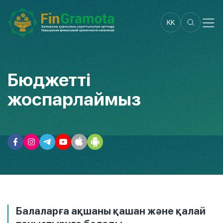
KK
Бюджетті
жоспарлаймыз
Балаларға ақшаны қашан және қалай