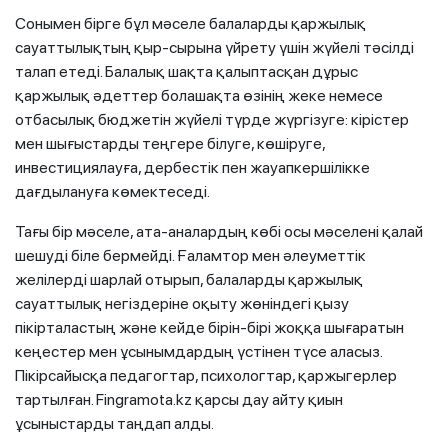
Сонымен бірге бұл мәселе балаларды қаржылық
сауаттылықтың қыр-сырына үйрету үшін жүйелі тәсілді
талап етеді. Балалық шақта қалыптасқан дұрыс
қаржылық әдеттер болашақта өзінің жеке немесе
отбасылық бюджетін жүйелі түрде жүргізуге: кірістер
мен шығыстарды теңгере білуге, көшіруге,
инвестициялауға, дербестік пен жауапкершілікке
дағдылануға көмектеседі.
Тағы бір мәселе, ата-аналардың көбі осы мәселені қалай
шешуді біле бермейді. Ғаламтор мен әлеуметтік
желілерді шарлай отырып, балаларды қаржылық
сауаттылық негіздеріне оқыту жөніндегі қызу
пікірталастың және кейде бірін-бірі жоққа шығаратын
кеңестер мен ұсынымдардың үстінен түсе аласыз.
Пікірсайысқа педагогтар, психологтар, қаржыгерлер
тартылған. Fingramota.kz қарсы дау айту қиын
ұсыныстарды таңдап алды.