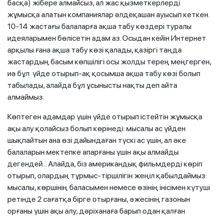
басқа) жібере алмайсыз, ал жас қызметкерлерді
жұмысқа алатын компаниялар әлдеқашан ауысып кеткен.
10-14 жастағы балаларға ақша табу көздері туралы
идеяларымен бөлісетін адам аз. Осыдан кейін Интернет
арқылы ғана ақша табу көзі қалады, қазіргі таңда
жастардың басым көпшілігі осы жолды терең меңгерген,
иә бұл үйде отырып-ақ қосымша ақша табу көзі болып
табылады, алайда бұл ұсынысты нақты деп айта
алмаймыз.
Көптеген адамдар үшін үйде отырып істейтін жұмысқа
ақы алу қолайсыз болып көрінеді: мысалы ас үйден
шықпайтын ана өзі дайындаған түскі ас үшін, ал әке
балаларын мектепке апарғаны үшін ақы алмайды
дегендей... Алайда, біз американдық фильмдерді көріп
отырып, олардың тұрмыс-тіршілігін жеңіл қабылдаймыз:
мысалы, көршінің баласымен немесе өзінің інісімен күтуші
ретінде 2 сағатқа бірге отырғаны, әжесінің газонын
орғаны үшін ақы алу, дәріханаға барып одан қалған