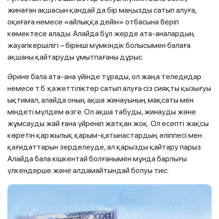
жинаған ақшасын қандай да бір маңызды сатып алуға,
оқиғаға немесе «айлыққа дейін» отбасына беріп
көмектесе алады. Алайда бұл жерде ата-аналардың
жауапкершілігі – бірінші мүмкіндік болысымен балаға
ақшаны қайтаруды ұмытпағаны дұрыс.
Әрине бала ата-ана үйінде тұрады, ол жаңа теледидар
немесе т.б. қажеттіліктер сатып алуға сіз сияқты қызығуы
ықтимал, алайда оның ақша жинауының мақсаты мен
міндеті мүлдем өзге. Ол ақша табуды, жинауды және
жұмсауды жай ғана үйреніп жатқан жоқ. Ол есепті жақсы
көретін қаржылық қарым-қатынастардың әліппесі мен
қағидаттарын зерделеуде, ал қарызды қайтару парыз.
Алайда бала кішкентай болғанымен мұнда барлығы
үлкендерше және алдамайтындай болуы тиіс.