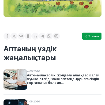
Тізімге
Аптаның үздік
жаңалықтары
4.08.2026
Авто-айлакерлік: жолдағы алаяқтар қалай
жұмыс істейді және сақтандыру неге сіздің
қорғаныңыз бола ал...
2.08.2026