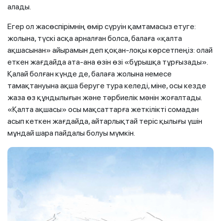
алады.
Егер ол жасөспірімнің өмір сүруін қамтамасыз етуге:
жолына, түскі асқа арналған болса, балаға «қалта
ақшасынан» айырамын деп қоқан-лоқы көрсетпеңіз: олай
еткен жағдайда ата-ана өзін өзі «бұрышқа тұрғызады».
Қалай болған күнде де, балаға жолына немесе
тамақтануына ақша беруге тура келеді, міне, осы кезде
жаза өз құндылығын және тәрбиелік мәнін жоғалтады.
«Қалта ақшасы» осы мақсаттарға жеткілікті сомадан
асып кеткен жағдайда, айтарлықтай теріс қылығы үшін
мұндай шара пайдалы болуы мүмкін.