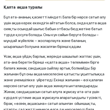
Қалта ақша туралы
Бұл ата-ананың қасиетті міндеті. Бала бір нәрсе сатып алу
үшін ақша керек екендігін айтатын болса, онда қалта ақша
сияқты осындай шығыс бабын отбасы бюджетіне батыл
түрде қосуға болады. Оны күн сайын беруге болады –
мұндай жүйелілік – жоспарлауға және баланың
ысырапшыл болуына жасалған бірінші қадам.
Ұсақ ақша үйдің барлық жерінде шашылып жатпас үшін,
ата-ана беретін бірінші «қалта ақша» төлемімен бірге
балаға жинақ сандықша сыйлау артық болмайды. Бір
жағынан бұл оны ақша мәселесіне қатысты ұқыптылыққа
және үнемшілікке үйретеді. Екінші жағынан – өзі қалаған
нәрсені сатып алу үшін ақша жинауға ынталандырады.
Жинақ сандықшасын сатып алуға жұмсау ата-ата үшін
күрделі үстеме ақша жұмсауға апаратындығы түсінікті,
бірақ «өзінің ақшасына» сатып алынған ойыншықты,
кітапты, гаджетті немесе өзге де нәрселерді бала