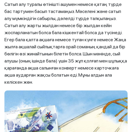
Сатып алу туралы өтінішті ашумен немесе қатаң түрде
бас тартумен басып тастамаңыз. Мәселені және сатып
алу мүмкіндігін сабырлы, дәлелді түрде талқылаңыз.
Сатып алу жарты жылдан немесе бір жылдан кейін
жоспарланатын болса бала кішкентай болса да түсінеді.
Егер бала қалта ақшаға немесе туған күнге немесе Жаңа
жылға ақшалай сыйлықтарға орай соманың қандай да бір
бөлігін өзі жинайтынын білетін болса. Шын мәнінде, сый
алушы (оның ішінде бала) үшін 35 жұп қолғап мен шұлыққа
қарағанда ақша салынған конверт немесе карточкаға
ақша аударған жақсы болатын еді. Мұны алдын ала
келіскен жөн.