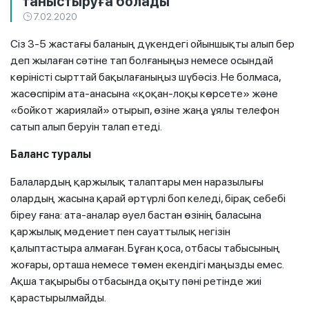
таныстыруға болады
7.02.2020
Сіз 3-5 жастағы баланың дүкендегі ойыншықты алып бер
деп жылаған сәтіне тап болғаныңыз немесе осындай
көріністі сырттай бақылағаныңыз шүбәсіз. Не болмаса,
жасөспірім ата-анасына «қоқан-лоқы көрсете» және
«бойкот жариялай» отырып, өзіне жаңа ұялы телефон
сатып алып беруін талап етеді.
Баланс туралы
Балалардың қаржылық талаптары мен наразылығы
олардың жасына қарай әртүрлі боп келеді, бірақ себебі
біреу ғана: ата-аналар әуел бастан өзінің баласына
қаржылық мәдениет пен сауаттылық негізін
қалыптастыра алмаған. Бұған қоса, отбасы табысының
жоғары, орташа немесе төмен екендігі маңызды емес.
Ақша тақырыбы отбасында оқыту пәні ретінде жиі
қарастырылмайды.