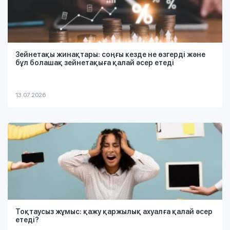
Зейнетақы жинақтары: соңғы кезде не өзгерді және
бұл болашақ зейнетақыға қалай әсер етеді
13.07.2026
Тоқтаусыз жұмыс: қажу қаржылық ахуалға қалай әсер
етеді?