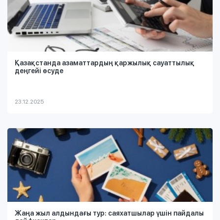
Қазақстанда азаматтардың қаржылық сауаттылық
деңгейі өсуде
23.12.2025
Жаңа жыл алдындағы тур: саяхатшылар үшін пайдалы