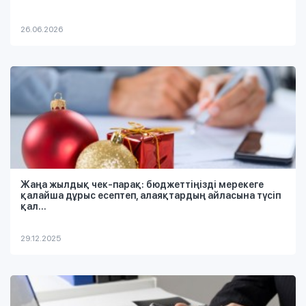
26.06.2026
Жаңа жылдық чек-парақ: бюджеттіңізді мерекеге
қалайша дұрыс есептеп, алаяқтардың айласына түсіп
қал...
29.12.2025