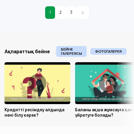
1
2
3
БЕЙНЕ
Ақпараттық бейне
ФОТОГАЛЕРЕЯ
ГАЛЕРЕЯСЫ
Кредитті ресімдеу алдында
Баланы ақша жұмсауға қал
нені білу керек?
үйретуге болады?