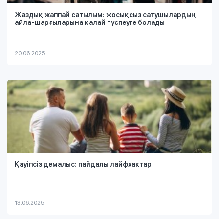
Жаздық жаппай сатылым: жосықсыз сатушылардың
айла-шарғыларына қалай түспеуге болады
20.06.2025
Қауіпсіз демалыс: пайдалы лайфхактар
13.06.2025