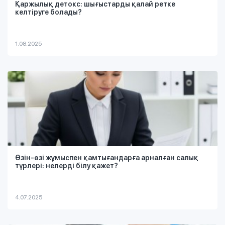
Қаржылық детокс: шығыcтарды қалай ретке
келтіруге болады?
1.08.2025
Өзін-өзі жұмыспен қамтығандарға арналған салық
түрлері: нелерді білу қажет?
4.07.2025