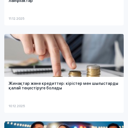
лайфхактар
11.12.2025
Жинақтар және кредиттер: кірістер мен шығыстарды
қалай теңестіруге болады
10.12.2025