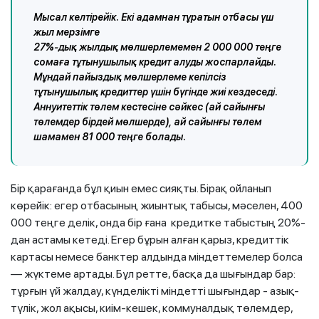
Мысал келтірейік. Екі адамнан тұратын отбасы үш
жыл мерзімге
27%-дық жылдық мөлшерлемемен 2 000 000 теңге
сомаға тұтынушылық кредит алуды жоспарлайды.
Мұндай пайыздық мөлшерлеме кепілсіз
тұтынушылық кредиттер үшін бүгінде жиі кездеседі.
Аннуитеттік төлем кестесіне сәйкес (ай сайынғы
төлемдер бірдей мөлшерде), ай сайынғы төлем
шамамен 81 000 теңге болады.
Бір қарағанда бұл қиын емес сияқты. Бірақ ойланып
көрейік: егер отбасының жиынтық табысы, мәселен, 400
000 теңге делік, онда бір ғана кредитке табыстың 20%-
дан астамы кетеді. Егер бұрын алған қарыз, кредиттік
картасы немесе банктер алдында міндеттемелер болса
— жүктеме артады. Бұл ретте, басқа да шығындар бар:
тұрғын үй жалдау, күнделікті міндетті шығындар - азық-
түлік, жол ақысы, киім-кешек, коммуналдық төлемдер,