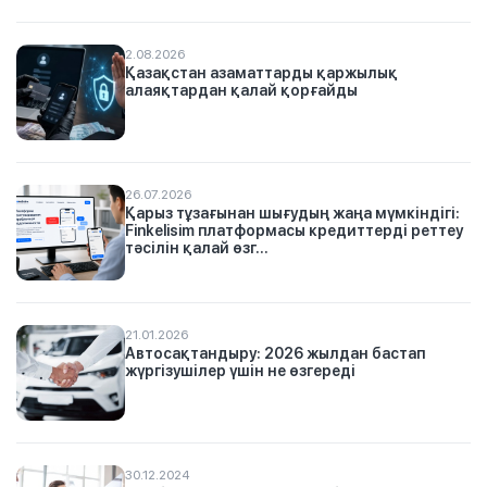
2.08.2026
Қазақстан азаматтарды қаржылық
алаяқтардан қалай қорғайды
26.07.2026
Қарыз тұзағынан шығудың жаңа мүмкіндігі:
Finkelisim платформасы кредиттерді реттеу
тәсілін қалай өзг...
21.01.2026
Автосақтандыру: 2026 жылдан бастап
жүргізушілер үшін не өзгереді
30.12.2024