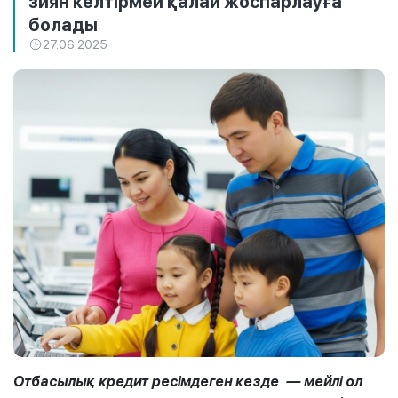
зиян келтірмей қалай жоспарлауға
болады
27.06.2025
Отбасылық кредит ресімдеген кезде — мейлі ол