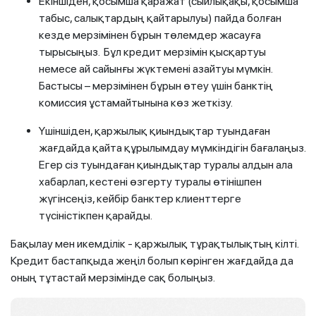
Екіншіден, қосымша қаражат (сыйлықақы, қосымша
табыс, салықтардың қайтарылуы) пайда болған
кезде мерзімінен бұрын төлемдер жасауға
тырысыңыз. Бұл кредит мерзімін қысқартуы
немесе ай сайынғы жүктемені азайтуы мүмкін.
Бастысы – мерзімінен бұрын өтеу үшін банктің
комиссия ұстамайтынына көз жеткізу.
Үшіншіден, қаржылық қиындықтар туындаған
жағдайда қайта құрылымдау мүмкіндігін бағалаңыз.
Егер сіз туындаған қиындықтар туралы алдын ала
хабарлап, кестені өзгерту туралы өтінішпен
жүгінсеңіз, кейбір банктер клиенттерге
түсіністікпен қарайды.
Бақылау мен икемділік - қаржылық тұрақтылықтың кілті.
Кредит бастапқыда жеңіл болып көрінген жағдайда да
оның тұтастай мерзімінде сақ болыңыз.