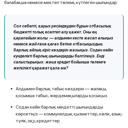
балабақша немесе мектеп төлемі, күтпеген шығындар.
Сол себепті, қарыз ресімдеуден бұрын отбасылық
бюджетті толық есептеп алу қажет. Оны ең
қарапайым жолы — алдымен кесте жасап алыңыз
немесе жай ғана қағаз бетіне отбасыңыздың
барлық айлық кіріс көздерін жазыңыз. Содан кейін
күнделікті барлық шығындарды белгілеңіз. Енді
салыстырыңыз: жаңа кредит бойынша төлемге
жеткілікті қаражат қала ма?
Алдымен барлық табыс көздерін — жалақы,
қосымша табыс, жәрдемақыларды қосыңыз.
Содан кейін барлық міндетті шығындарды
көрсетіңіз — коммуналдық қызметтер, көлік, азық-
түлік, оқу, кредиттер.