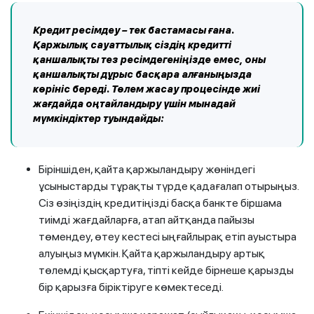
Кредит ресімдеу – тек бастамасы ғана.
Қаржылық сауаттылық сіздің кредитті
қаншалықты тез ресімдегеніңізде емес, оны
қаншалықты дұрыс басқара алғаныңызда
көрініс береді. Төлем жасау процесінде жиі
жағдайда оңтайландыру үшін мынадай
мүмкіндіктер туындайды:
Біріншіден, қайта қаржыландыру жөніндегі
ұсыныстарды тұрақты түрде қадағалап отырыңыз.
Сіз өзіңіздің кредитіңізді басқа банкте біршама
тиімді жағдайларға, атап айтқанда пайызы
төмендеу, өтеу кестесі ыңғайлырақ етіп ауыстыра
алуыңыз мүмкін. Қайта қаржыландыру артық
төлемді қысқартуға, тіпті кейде бірнеше қарызды
бір қарызға біріктіруге көмектеседі.