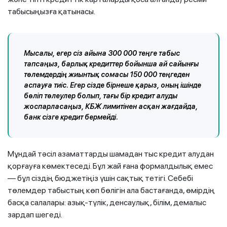
табысыңызға қатынасы.
Мысалы, егер сіз айына 300 000 теңге табыс
тапсаңыз, барлық кредиттер бойынша ай сайынғы
төлемдердің жиынтық сомасы 150 000 теңгеден
аспауға тиіс. Егер сізде бірнеше қарыз, оның ішінде
бөліп төлеулер болып, тағы бір кредит алуды
жоспарласаңыз, КБЖ лимитінен асқан жағдайда,
банк сізге кредит бермейді.
Мұндай тәсіл азаматтарды шамадан тыс кредит алудан
қорғауға көмектеседі. Бұл жай ғана формалдылық емес
— бұл сіздің бюджетіңіз үшін сақтық тетігі. Себебі
төлемдер табыстың көп бөлігін ала бастағанда, өмірдің
басқа салалары: азық-түлік, денсаулық, білім, демалыс
зардап шегеді.