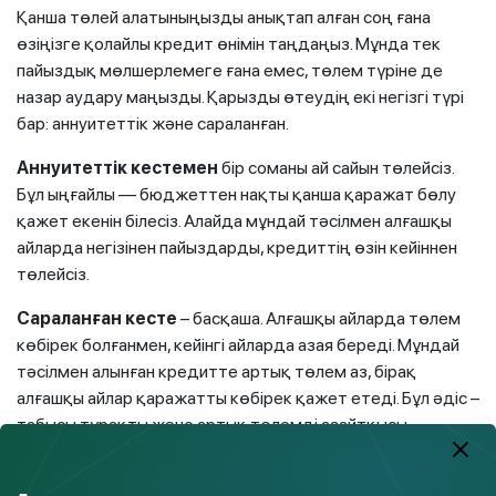
Қанша төлей алатыныңызды анықтап алған соң ғана
өзіңізге қолайлы кредит өнімін таңдаңыз. Мұнда тек
пайыздық мөлшерлемеге ғана емес, төлем түріне де
назар аудару маңызды. Қарызды өтеудің екі негізгі түрі
бар: аннуитеттік және сараланған.
Аннуитеттік кестемен
бір соманы ай сайын төлейсіз.
Бұл ыңғайлы — бюджеттен нақты қанша қаражат бөлу
қажет екенін білесіз. Алайда мұндай тәсілмен алғашқы
айларда негізінен пайыздарды, кредиттің өзін кейіннен
төлейсіз.
Сараланған кесте
– басқаша. Алғашқы айларда төлем
көбірек болғанмен, кейінгі айларда азая береді. Мұндай
тәсілмен алынған кредитте артық төлем аз, бірақ
алғашқы айлар қаражатты көбірек қажет етеді. Бұл әдіс –
табысы тұрақты және артық төлемді азайтқысы
келетіндерге қолайлы.
Шартқа қол қоймас бұрын банктен екі кестені де сұрап,