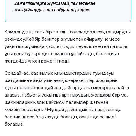
қажеттіліктерге жұмсамай, тек төтенше
жағдайларда ғана пайдалану керек.
Қамданудың тағы бір тәсілі – төлемдерді сақтандыруды
ресімдеу. Кейбір банктер жұмыстан айырылу немесе
уақытша жұмысқа қабілетсіздік тәуекелін өтейтін полис
ұсынады. Бұл кредит сомасын ұлғайтады, бірақ қиын
жағдайда үлкен көмегі тиеді.
Сондай-ақ, қаржылық қиындықтардың туындауы
жағдайына өзіңіз үшін анық іс-әрекеттер жоспарын
құрып алыңыз: қандай жағдайларда шығындарды азайта
аласыз, табысты уақытша арттырудың жолдары бар ма,
жақындарыңызды қайсысы төлемдер жағынан
көмектесе алады? Мұндай дайындықтың арқасында
барлық нәрсе бақылауда болады, өзіңіз де сенімді
боласыз.