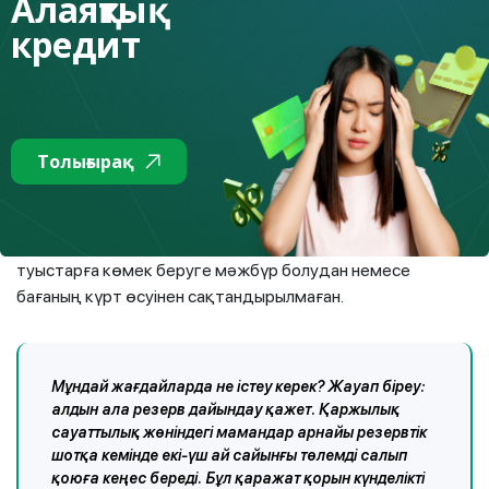
Алаяқтық
салыстырып көріңіз. Кейде жүктемені тең бөліп, сәл
кредит
артық төлеген тиімдірек болуы мүмкін.
Қосымша жоспар құру
Өмірде түрлі жағдайлар орын алуы мүмкін, сондықтан
Толығырақ
борыш жүктемесін жоспарлау кезінде мұны да ескеру
қажет. Бүгін тұрақты жұмысыңыз, табысыңыз бен
денсаулығыңыз болғанымен, ешкім жазатайым
жағдайдан: жұмыссыз қалудан, аурудан, қысқартудан,
туыстарға көмек беруге мәжбүр болудан немесе
бағаның күрт өсуінен сақтандырылмаған.
Мұндай жағдайларда не істеу керек? Жауап біреу:
алдын ала резерв дайындау қажет. Қаржылық
сауаттылық жөніндегі мамандар арнайы резервтік
шотқа кемінде екі-үш ай сайынғы төлемді салып
қоюға кеңес береді. Бұл қаражат қорын күнделікті