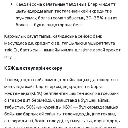
Қандай сома қалатынын талдаңыз. Егер міндетті
шығындарды алып тастағаннан кейін кредитке
жұмсамақ болған сома табыстың 30–35%-нан аз
болса — бұл алаңдатарлық белгі.
Қаржылық сауаттылық қағидасына сәйкес банк
мақұлдаса да, кредит сізді тапшылыққа ұшыратпауға
тиіс. Ең бастысы — шынайы мүмкіндігіңізге қарай әрекет
ету.
КБЖ шектеулерін ескеру
Төлемдерді өтей аламын деп ойласаңыз да, ескеретін
маңызды жайт бар: егер сіздің кредиттік борыш
жүктемеңіз (КБЖ) белгіленген шектен асып кетсе, банк
сізге кредит бермейді. Қазақстанда бұл шек айлық
табыстың 50%-ын құрайды. КБЖ — бұл қарыздарыңыз
бойынша барлық ай сайынғы төлемдердің (ипотеканы,
автокредитті, бөліп төлеуді, тұтынушылық қарыздарды
және тіпті кредиттік карталарды қоса алғанда) ресми