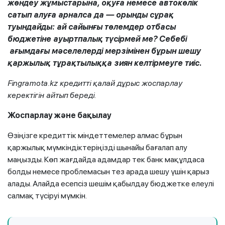
жөндеу жұмыстарына, оқуға немесе автокөлік
сатып алуға арналса да — орынды сұрақ
туындайды: ай сайынғы төлемдер отбасы
бюджетіне ауыртпалық түсірмей ме? Себебі
ағымдағы мәселелерді мерзімінен бұрын шешу
қаржылық тұрақтылыққа зиян келтірмеуге тиіс.
Fingramota.kz кредитті қалай дұрыс жоспарлау
керектігін айтып береді.
Жоспарлау және бақылау
Өзіңізге кредиттік міндеттемелер алмас бұрын
қаржылық мүмкіндіктеріңізді шынайы бағалап алу
маңызды. Көп жағдайда адамдар тек банк мақұлдаса
болды немесе проблемасын тез арада шешу үшін қарыз
алады. Алайда есепсіз шешім қабылдау бюджетке елеулі
салмақ түсіруі мүмкін.