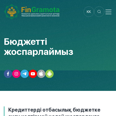
KK
Бюджетті
жоспарлаймыз
Кредиттерді отбасылық бюджетке