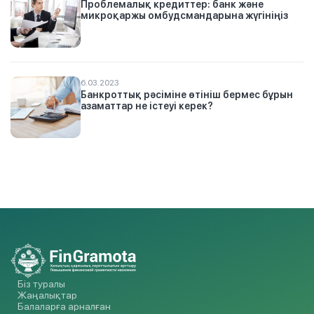
Проблемалық кредиттер: банк және
микроқаржы омбудсмандарына жүгініңіз
6.03.2023
Банкроттық рәсіміне өтініш бермес бұрын
азаматтар не істеуі керек?
Біз туралы
Жаңалықтар
Балаларға арналған