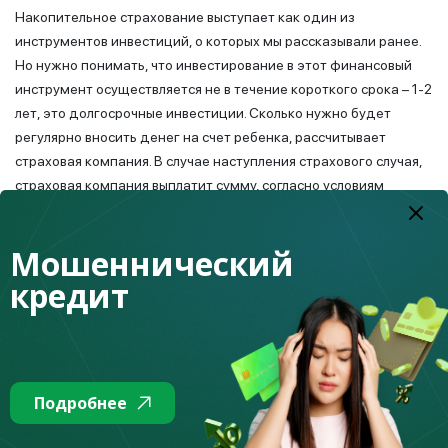
Накопительное страхование выступает как один из
инструментов инвестиций, о которых мы рассказывали ранее.
Но нужно понимать, что инвестирование в этот финансовый
инструмент осуществляется не в течение короткого срока – 1-2
лет, это долгосрочные инвестиции. Сколько нужно будет
регулярно вносить денег на счет ребенка, рассчитывает
страховая компания. В случае наступления страхового случая,
страховая компания выплатит сумму, согласно условиям
договора.
Существует отдельная страховка для детей на случай
Мошеннический
различных рисков: травмы, определенные виды болезни, укусы
кредит
насекомых (некоторые компании предлагают страховку, к
примеру, от укуса клеща).
Прежде чем заключать договор со страховой компанией,
стоит изучить все предложения на рынке, ознакомиться с
Подробнее
условиями страховых организаций, взвесить все «за» и
«против», и лишь потом, не спеша, принимать решение.