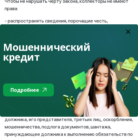
Чтобы не нарушать черту закона, коллекторы не имеют
права:
- распространять сведения, порочащие честь,
достоинство и деловую репутацию лица, с которым
взаимодействует коллекторское агентство, либо
разглашать сведения, которые могут причинить
Мошеннический
имущественный вред интересам данных лиц;
кредит
- совершать противоправные действия, посягающие на
права и свободы лица, с которым взаимодействует
коллекторское агентство, ставящие под угрозу их жизнь
и здоровье, а также повлекшие причинение данному лицу
Подробнее
имущественного и иного вреда;
- оказывать давление путем угрозы применения насилия
либо уничтожения или повреждения имущества
должника, его представителя, третьих лиц, оскорбления,
мошенничества, подлога документов, шантажа,
принуждающее должника к выполнению обязательств по