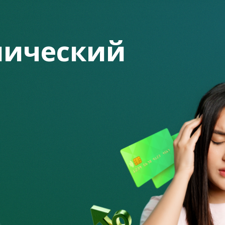
вероятной скоростью, и многие соискатели
вует их желаниям, но и раскрывает их таланты.
ический
никами, которые пользуются доверчивостью
яют их без денег и работы.
енников, рассмотрим вместе с
Fingramota
.
kz
!
требование предоплаты за «гарантированное»
 на различных площадках, но чаще в социальных сетях,
и могут заблокировать аккаунт после нескольких жалоб.
 указана ежедневная или еженедельная оплата, премии и
и по телефону – ведь мошенники не хотят тратиться на