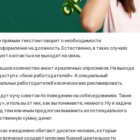
и этом соискателю говорят, что он подходит по всем
 в обязательном порядке пройти платное обучение и/или
который можно не где-нибудь, а в конкретном
воего» врача.
е прямым текстом говорит о необходимости
оформление на должность. Естественно, в таких случаях
ют контакты и не выходят на связь.
ьшое количество анкет и различных опросников. На выходе
доступ к «базе работодателей». А специальный
иальных работодателей и всячески вас рекламировать.
дут кучу советов по поведению на собеседованиях. Такие
 и пользы от них, как вы понимаете, немного. Ну и задача
 под тем или иным предлогом выманить из потенциального
ественную сумму денег.
фисах ежедневно обитают десятки человек, которые
ще всячески создают иллюзию бурной деятельности