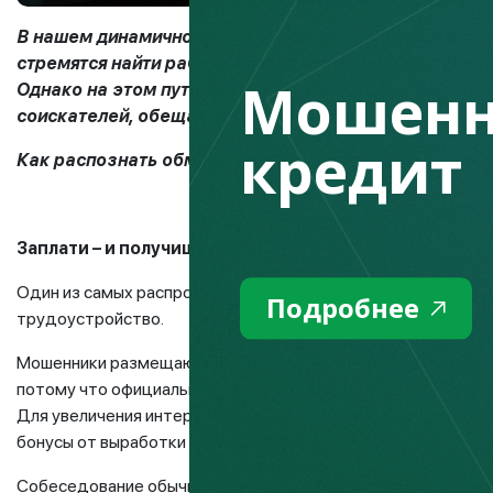
В нашем динамичном мире рынок труда меняется с не
стремятся найти работу, которая не только соответст
Мошенн
Однако на этом пути они могут столкнуться с мошен
соискателей, обещая золотые горы, а в итоге оставл
кредит
Как распознать обман и не попасться на удочку мош
Заплати – и получишь работу!
Один из самых распространенных видов мошенничества — 
Подробнее
трудоустройство.
Мошенники размещают объявление об интересных вакансиях
потому что официальные сайты модерируют работодателей 
Для увеличения интереса потенциальных жертв, в вакансии
бонусы от выработки и быстрый карьерный рост.
Собеседование обычно проходит в таких случаях онлайн ил