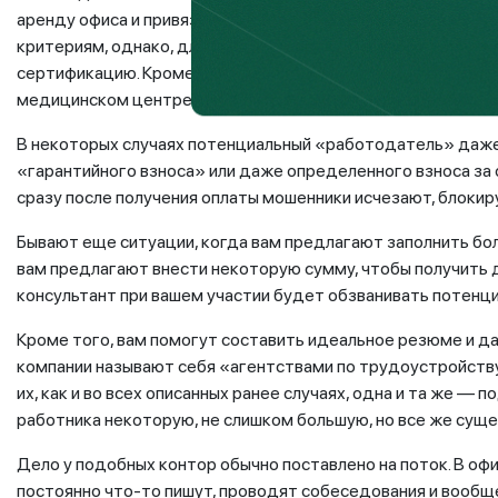
аренду офиса и привязывать себя к конкретной локации. Пр
критериям, однако, для того чтобы выйти на работу, нужно
сертификацию. Кроме того, необходим медосмотр, пройти 
медицинском центре или купить медицинскую справку у «с
В некоторых случаях потенциальный «работодатель» даж
«гарантийного взноса» или даже определенного взноса за 
сразу после получения оплаты мошенники исчезают, блокиру
Бывают еще ситуации, когда вам предлагают заполнить бол
вам предлагают внести некоторую сумму, чтобы получить 
консультант при вашем участии будет обзванивать потенц
Кроме того, вам помогут составить идеальное резюме и да
компании называют себя «агентствами по трудоустройству»,
их, как и во всех описанных ранее случаях, одна и та же —
работника некоторую, не слишком большую, но все же сущ
Дело у подобных контор обычно поставлено на поток. В о
постоянно что-то пишут, проводят собеседования и вооб