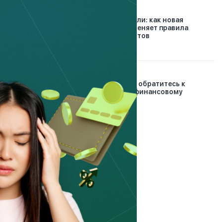
26.07.2026
Конец долговой спирали: как новая
платформа Finkelisim меняет правила
урегулирования кредитов
30.12.2024
Проблемные кредиты: обратитесь к
банковскому и микрофинансовому
омбудсманам