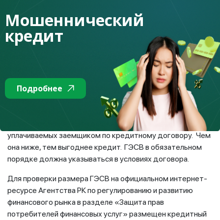
и обратить особое внимание на:
Мошеннический
- срок предоставления займа;
кредит
- вид ставки вознаграждения: фиксированная или
плавающая, порядок расчета в случае, если ставка
вознаграждения является плавающей;
Подробнее
- размер годовой эффективной ставки вознаграждения
(ГЭСВ – это реальная стоимость кредита) на дату
обращения клиента. Годовая эффективная ставка
вознаграждения – это общая сумма всех платежей,
уплачиваемых заемщиком по кредитному договору. Чем
она ниже, тем выгоднее кредит. ГЭСВ в обязательном
порядке должна указываться в условиях договора.
Для проверки размера ГЭСВ на официальном интернет-
ресурсе Агентства РК по регулированию и развитию
финансового рынка в разделе «Защита прав
потребителей финансовых услуг» размещен кредитный