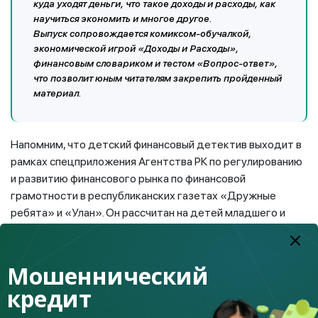
куда уходят деньги, что такое доходы и расходы, как
научиться экономить и многое другое.
Выпуск сопровождается комиксом-обучалкой,
экономической игрой «Доходы и Расходы»,
финансовым словариком и тестом «Вопрос-ответ»,
что позволит юным читателям закрепить пройденный
материал.
Напомним, что детский финансовый детектив выходит в
рамках спецприложения Агентства РК по регулированию
и развитию финансового рынка по финансовой
грамотности в республиканских газетах «Дружные
ребята» и «Улан». Он рассчитан на детей младшего и
среднего школьного возраста. Все выпуски детектива
представлены на сайте www.fingramota.kz, в разделе
«Детские приложения», на государственном и русском
Мошеннический
языках.
кредит
Рекомендуется для совместного чтения с детьми!