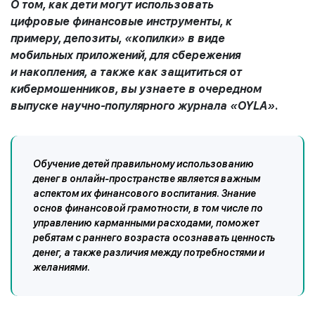
О том, к
ак
дети могут
использовать
цифровые
финансовые
инструменты,
к
примеру,
депозиты,
«
копилки
»
в
виде
мобильных
приложени
й
, для
сбережения
и
накопления
,
а также как защититься от
кибермошенников,
вы узнаете
в очередном
выпуске научно-популярного журнала «OYLA».
Обучение детей правильному использованию
денег в онлайн-пространстве является важным
аспектом их финансового воспитания. Знание
основ финансовой грамотности, в том числе по
управлению карманными расходами, поможет
ребятам с раннего возраста осознавать ценность
денег, а также различия между потребностями и
желаниями.