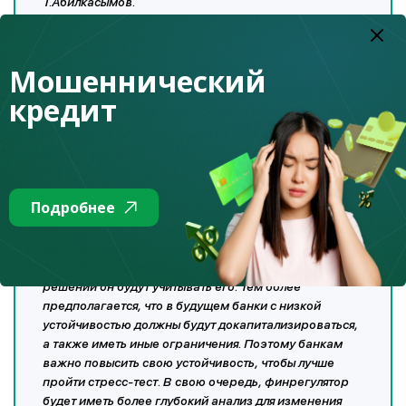
Т.Абилкасымов.
На вопрос, какие последствия ожидаются для
Мошеннический
финансовых институтов в случае не прохождения
кредит
стресс-тестирования, спикер ответил, что банкам
следует сделать акцент на развитие внутренних систем
управления рисками.
Подробнее
«Если банк будет понимать, что какие-то категории
риска или портфели имеют существенный
негативный эффект в НСТ, при принятии бизнес-
решений он будут учитывать его. Тем более
предполагается, что в будущем банки с низкой
устойчивостью должны будут докапитализироваться,
а также иметь иные ограничения. Поэтому банкам
важно повысить свою устойчивость, чтобы лучше
пройти стресс-тест. В свою очередь, финрегулятор
будет иметь более глубокий анализ для изменения